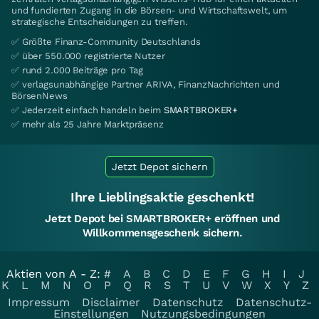
und fundierten Zugang in die Börsen- und Wirtschaftswelt, um
strategische Entscheidungen zu treffen.
✅ Größte Finanz-Community Deutschlands
✅ über 550.000 registrierte Nutzer
✅ rund 2.000 Beiträge pro Tag
✅ verlagsunabhängige Partner ARIVA, FinanzNachrichten und
BörsenNews
✅ Jederzeit einfach handeln beim
SMARTBROKER+
✅ mehr als 25 Jahre Marktpräsenz
Jetzt Depot sichern
Ihre Lieblingsaktie geschenkt!
Jetzt Depot bei SMARTBROKER+ eröffnen und
Willkommensgeschenk sichern.
Aktien von A - Z:
#
A
B
C
D
E
F
G
H
I
J
K
L
M
N
O
P
Q
R
S
T
U
V
W
X
Y
Z
Impressum
Disclaimer
Datenschutz
Datenschutz-
Einstellungen
Nutzungsbedingungen