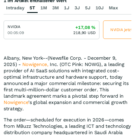
1 im Artikel enthaltener Wert
Intraday
5T
1M
3M
1J
3J
5J
10J
Max
NVIDIA
+17,08
%
NVIDIA jetzt 
00:05:09
218,90
USD
Albany, New York--(Newsfile Corp. - December 9,
2025) -
Nowigence,
Inc. (OTC Pink: NOWG), a leading
provider of AI SaaS solutions with integrated cost-
optimal infrastructure and hardware support, today
announced a major commercial milestone: securing its
first multi-million-dollar customer order. This
landmark agreement marks a pivotal step forward in
Nowigence
's global expansion and commercial growth
strategy.
The order—scheduled for execution in 2026—comes
from MBuzz Technologies, a leading ICT and technology
distribution company headquartered in Saudi Arabia