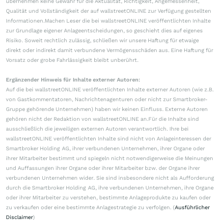
übernehmen keine Gewähr für die Aktualität, Richtigkeit, Angemessenheit,
Qualität und Vollständigkeit der auf wallstreetONLINE zur Verfügung gestellten
Informationen.Machen Leser die bei wallstreetONLINE veröffentlichten Inhalte
zur Grundlage eigener Anlageentscheidungen, so geschieht dies auf eigenes
Risiko. Soweit rechtlich zulässig, schließen wir unsere Haftung für etwaige
direkt oder indirekt damit verbundene Vermögensschäden aus. Eine Haftung für
Vorsatz oder grobe Fahrlässigkeit bleibt unberührt.
Ergänzender Hinweis für Inhalte externer Autoren:
Auf die bei wallstreetONLINE veröffentlichten Inhalte externer Autoren (wie z.B.
von Gastkommentatoren, Nachrichtenagenturen oder nicht zur Smartbroker-
Gruppe gehörende Unternehmen) haben wir keinen Einfluss. Externe Autoren
gehören nicht der Redaktion von wallstreetONLINE an.Für die Inhalte sind
ausschließlich die jeweiligen externen Autoren verantwortlich. Ihre bei
wallstreetONLINE veröffentlichten Inhalte sind nicht von Anlageinteressen der
Smartbroker Holding AG, ihrer verbundenen Unternehmen, ihrer Organe oder
ihrer Mitarbeiter bestimmt und spiegeln nicht notwendigerweise die Meinungen
und Auffassungen ihrer Organe oder ihrer Mitarbeiter bzw. der Organe ihrer
verbundenen Unternehmen wider. Sie sind insbesondere nicht als Aufforderung
durch die Smartbroker Holding AG, ihre verbundenen Unternehmen, ihre Organe
oder ihrer Mitarbeiter zu verstehen, bestimmte Anlageprodukte zu kaufen oder
zu verkaufen oder eine bestimmte Anlagestrategie zu verfolgen. (
Ausführlicher
Disclaimer
)