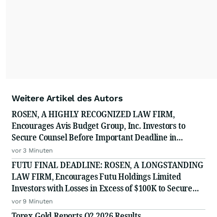
Weitere Artikel des Autors
ROSEN, A HIGHLY RECOGNIZED LAW FIRM,
Encourages Avis Budget Group, Inc. Investors to
Secure Counsel Before Important Deadline in
Securities Class Action Against Pentwater Capital
vor 3 Minuten
Management LP - CAR
FUTU FINAL DEADLINE: ROSEN, A LONGSTANDING
LAW FIRM, Encourages Futu Holdings Limited
Investors with Losses in Excess of $100K to Secure
Counsel Before Important Deadline in Securities
vor 9 Minuten
Class Action - FUTU
Torex Gold Reports Q2 2026 Results