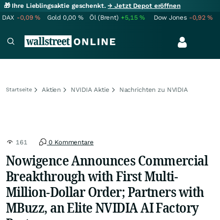
🎁 Ihre Lieblingsaktie geschenkt.
→ Jetzt Depot eröffnen
DAX
-0,09
%
Gold
0,00
%
Öl (Brent)
+5,15
%
Dow Jones
-0,92
%
Aktien
NVIDIA Aktie
Nachrichten zu NVIDIA
Startseite
161
0 Kommentare
Nowigence Announces Commercial
Breakthrough with First Multi-
Million-Dollar Order; Partners with
MBuzz, an Elite NVIDIA AI Factory