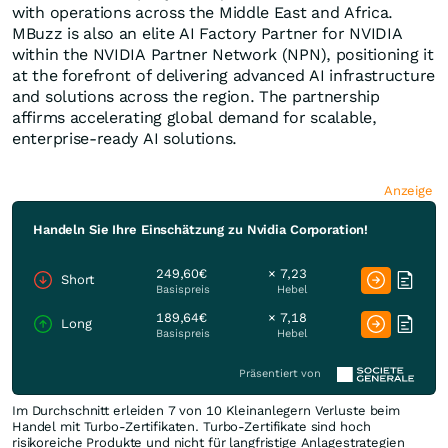
with operations across the Middle East and Africa.
MBuzz is also an elite AI Factory Partner for NVIDIA
within the NVIDIA Partner Network (NPN), positioning it
at the forefront of delivering advanced AI infrastructure
and solutions across the region. The partnership
affirms accelerating global demand for scalable,
enterprise-ready AI solutions.
Anzeige
Handeln Sie Ihre Einschätzung zu Nvidia Corporation!
249,60€
× 7,23
Short
Basispreis
Hebel
189,64€
× 7,18
Long
Basispreis
Hebel
Präsentiert von
Im Durchschnitt erleiden 7 von 10 Kleinanlegern Verluste beim
Handel mit Turbo-Zertifikaten. Turbo-Zertifikate sind hoch
risikoreiche Produkte und nicht für langfristige Anlagestrategien