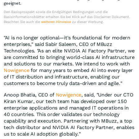
geeignet.
Den Basisprospekt sowie die Endgültigen Bedingungen und die
Basisinformationsblätter erhalten Sie bei Klick auf das Disclaimer Dokument.
Beachten Sie auch die
weiteren Hinweise
zu dieser Werbung.
"AI is no longer optional—it's foundational for modern
enterprises," said Sabir Saleem, CEO of MBuzz
Technologies. "As an elite NVIDIA AI Factory Partner, we
are committed to bringing world-class AI infrastructure
and solutions to our markets. We intend to work with
Nowigence
for many years to embed AI into every layer
of IT distribution and infrastructure, enabling our
customers to become truly data-driven and agile."
Anoop Bhatia, CEO of
Nowigence
, said, "Under our CTO
Kiran Kumar, our tech team has developed over 150
enterprise applications and managed IT operations in
40 countries. This order validates our technology
capability and execution. Partnering with MBuzz, a top
tech distributor and NVIDIA AI Factory Partner, enables
us to scale AI adoption globally."