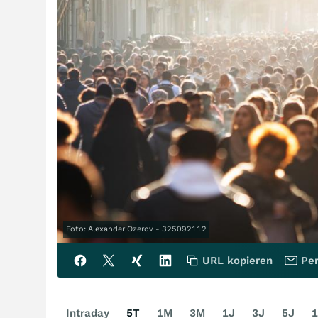
Foto: Alexander Ozerov - 325092112
URL kopieren
Per
Intraday
5T
1M
3M
1J
3J
5J
1