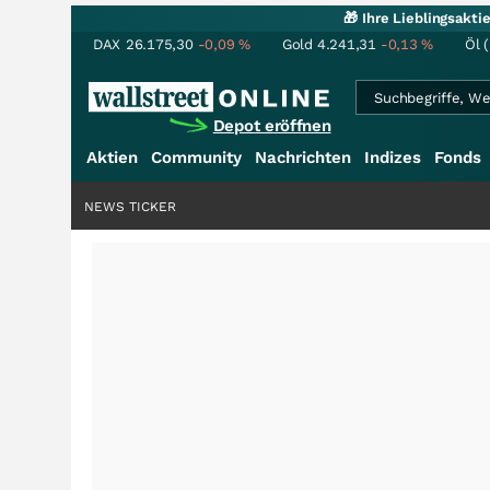
🎁 Ihre Lieblingsakt
DAX
26.175,30
-0,09
%
Gold
4.241,31
-0,13
%
Öl 
Depot eröffnen
Aktien
Community
Nachrichten
Indizes
Fonds
NEWS TICKER