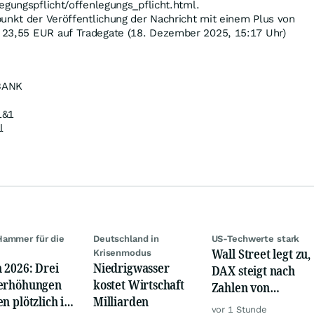
egungspflicht/offenlegungs_pflicht.html.
unkt der Veröffentlichung der Nachricht mit einem Plus von
 23,55
EUR
auf Tradegate (18. Dezember 2025, 15:17 Uhr)
BANK
&1
l
ammer für die
Deutschland in
US-Techwerte stark
Wall Street legt zu,
e
Krisenmodus
 2026: Drei
Niedrigwasser
DAX steigt nach
erhöhungen
kostet Wirtschaft
Zahlen von
en plötzlich im
Milliarden
Telekom, Henkel
vor 1 Stunde