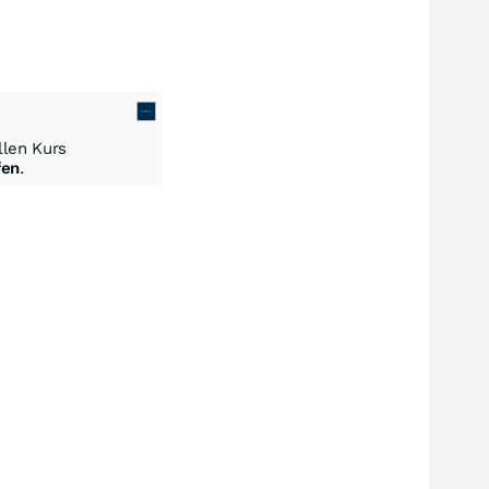
len Kurs
fen
.