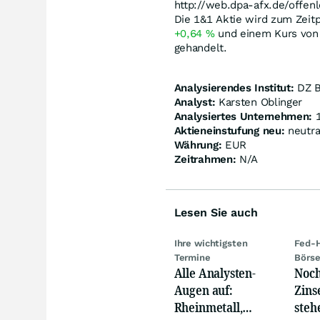
http://web.dpa-afx.de/offenl
Die 1&1 Aktie wird zum Zeitp
+0,64
%
und einem Kurs von
gehandelt.
Analysierendes Institut:
DZ 
Analyst:
Karsten Oblinger
Analysiertes Unternehmen:
1
Aktieneinstufung neu:
neutra
Währung:
EUR
Zeitrahmen:
N/A
Lesen Sie auch
Ihre wichtigsten
Fed-H
Termine
Börs
Alle Analysten-
Noch
Augen auf:
Zins
Rheinmetall,
steh