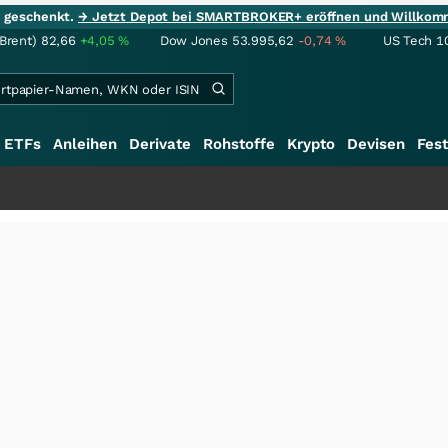
ie geschenkt.
→ Jetzt Depot bei SMARTBROKER+ eröffnen und Willkom
(Brent)
82,66
+4,05
%
Dow Jones
53.995,62
-0,74
%
US Tech 1
ETFs
Anleihen
Derivate
Rohstoffe
Krypto
Devisen
Fest
+++
Schwere S