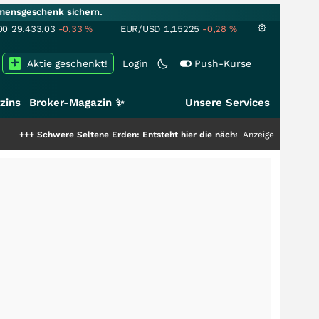
mensgeschenk sichern.
00
29.433,03
-0,33
%
EUR/USD
1,15225
-0,28
%
Aktie geschenkt!
Login
Push-Kurse
zins
Broker-Magazin ✨
Unsere Services
eltene Erden: Entsteht hier die nächste Milliardenstory?
+++
Anzeige