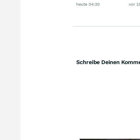
Deutsche Telekom,
Rau
heute 04:30
vor 1
Siemens, Airbnb &
Lyft
Schreibe Deinen Komm