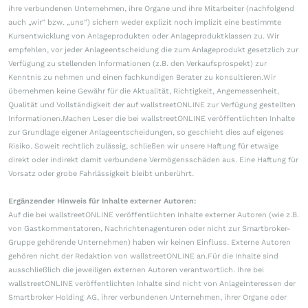
ihre verbundenen Unternehmen, ihre Organe und ihre Mitarbeiter (nachfolgend
auch „wir“ bzw. „uns“) sichern weder explizit noch implizit eine bestimmte
Kursentwicklung von Anlageprodukten oder Anlageproduktklassen zu. Wir
empfehlen, vor jeder Anlageentscheidung die zum Anlageprodukt gesetzlich zur
Verfügung zu stellenden Informationen (z.B. den Verkaufsprospekt) zur
Kenntnis zu nehmen und einen fachkundigen Berater zu konsultieren.Wir
übernehmen keine Gewähr für die Aktualität, Richtigkeit, Angemessenheit,
Qualität und Vollständigkeit der auf wallstreetONLINE zur Verfügung gestellten
Informationen.Machen Leser die bei wallstreetONLINE veröffentlichten Inhalte
zur Grundlage eigener Anlageentscheidungen, so geschieht dies auf eigenes
Risiko. Soweit rechtlich zulässig, schließen wir unsere Haftung für etwaige
direkt oder indirekt damit verbundene Vermögensschäden aus. Eine Haftung für
Vorsatz oder grobe Fahrlässigkeit bleibt unberührt.
Ergänzender Hinweis für Inhalte externer Autoren:
Auf die bei wallstreetONLINE veröffentlichten Inhalte externer Autoren (wie z.B.
von Gastkommentatoren, Nachrichtenagenturen oder nicht zur Smartbroker-
Gruppe gehörende Unternehmen) haben wir keinen Einfluss. Externe Autoren
gehören nicht der Redaktion von wallstreetONLINE an.Für die Inhalte sind
ausschließlich die jeweiligen externen Autoren verantwortlich. Ihre bei
wallstreetONLINE veröffentlichten Inhalte sind nicht von Anlageinteressen der
Smartbroker Holding AG, ihrer verbundenen Unternehmen, ihrer Organe oder