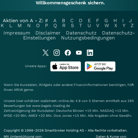
Willkommensgeschenk sichern.
Aktien von A - Z:
#
A
B
C
D
E
F
G
H
I
J
K
L
M
N
O
P
Q
R
S
T
U
V
W
X
Y
Z
Impressum
Disclaimer
Datenschutz
Datenschutz-
Einstellungen
Nutzungsbedingungen
Unsere Apps:
Wenn Sie Kursdaten, Widgets oder andere Finanzinformationen benötigen, hilft
Ihnen
ARIVA
gerne.
Unsere User schätzen wallstreet-online.de: 4.8 von 5 Sternen ermittelt aus 285
Bewertungen bei www.kagels-trading.de
Zeitverzögerung der Kursdaten: Deutsche Börsen +15 Min. NASDAQ +15 Min.
NYSE +20 Min. AMEX +20 Min. Dow Jones +15 Min. Alle Angaben ohne Gewähr.
Copyright © 1998-2026 Smartbroker Holding AG - Alle Rechte vorbehalten.
Mit Unterstützung von:
Daten & Kurse von: