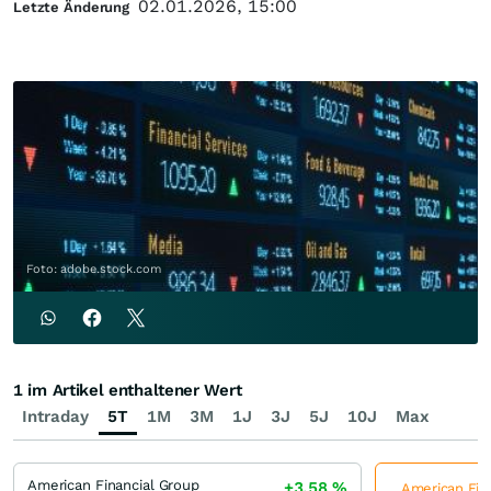
02.01.2026, 15:00
Letzte Änderung
Foto: adobe.stock.com
1 im Artikel enthaltener Wert
Intraday
5T
1M
3M
1J
3J
5J
10J
Max
American Financial Group
+3,58
%
American Fina