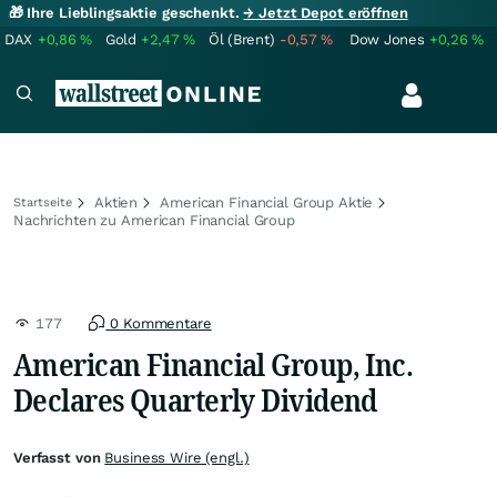
🎁 Ihre Lieblingsaktie geschenkt.
→ Jetzt Depot eröffnen
DAX
+0,86
%
Gold
+2,47
%
Öl (Brent)
-0,57
%
Dow Jones
+0,26
%
Aktien
American Financial Group Aktie
Startseite
Nachrichten zu American Financial Group
177
0 Kommentare
American Financial Group, Inc.
Declares Quarterly Dividend
Verfasst von
Business Wire (engl.)