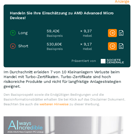
Anzeige
Handeln Sie Ihre Einschätzung zu AMD Advanced Micro
Devices!
59,42€
× 9,37
Long
Basispreis
Hebel
530,60€
× 9,17
Short
Basispreis
Hebel
Präsentiert von
Im Durchschnitt erleiden 7 von 10 Kleinanlegern Verluste beim
Handel mit Turbo-Zertifikaten. Turbo-Zertifikate sind hoch
risikoreiche Produkte und nicht für langfristige Anlagestrategien
geeignet.
Den Basisprospekt sowie die Endgültigen Bedingungen und die
Basisinformationsblätter erhalten Sie bei Klick auf das Disclaimer Dokument.
Beachten Sie auch die
weiteren Hinweise
zu dieser Werbung.