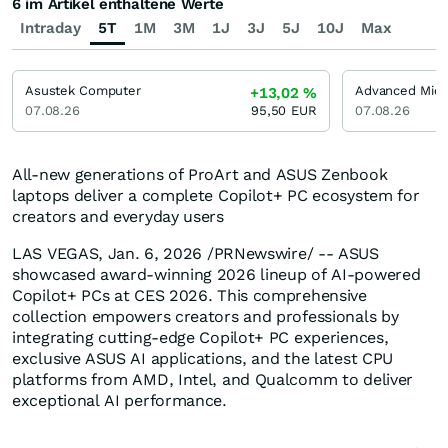
6 im Artikel enthaltene Werte
Intraday
5T
1M
3M
1J
3J
5J
10J
Max
Asustek Computer
Advanced Micr
+13,02
%
07.08.26
95,50
EUR
07.08.26
All-new generations of ProArt and ASUS Zenbook
laptops deliver a complete Copilot+ PC ecosystem for
creators and everyday users
LAS VEGAS
,
Jan. 6, 2026
/PRNewswire/ -- ASUS
showcased award-winning 2026 lineup of AI-powered
Copilot+ PCs at CES 2026. This comprehensive
collection empowers creators and professionals by
integrating cutting-edge Copilot+ PC experiences,
exclusive ASUS AI applications, and the latest CPU
platforms from AMD, Intel, and Qualcomm to deliver
exceptional AI performance.