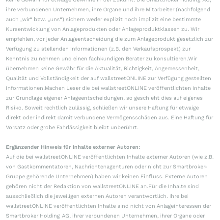
ihre verbundenen Unternehmen, ihre Organe und ihre Mitarbeiter (nachfolgend
auch „wir“ bzw. „uns“) sichern weder explizit noch implizit eine bestimmte
Kursentwicklung von Anlageprodukten oder Anlageproduktklassen zu. Wir
empfehlen, vor jeder Anlageentscheidung die zum Anlageprodukt gesetzlich zur
Verfügung zu stellenden Informationen (z.B. den Verkaufsprospekt) zur
Kenntnis zu nehmen und einen fachkundigen Berater zu konsultieren.Wir
übernehmen keine Gewähr für die Aktualität, Richtigkeit, Angemessenheit,
Qualität und Vollständigkeit der auf wallstreetONLINE zur Verfügung gestellten
Informationen.Machen Leser die bei wallstreetONLINE veröffentlichten Inhalte
zur Grundlage eigener Anlageentscheidungen, so geschieht dies auf eigenes
Risiko. Soweit rechtlich zulässig, schließen wir unsere Haftung für etwaige
direkt oder indirekt damit verbundene Vermögensschäden aus. Eine Haftung für
Vorsatz oder grobe Fahrlässigkeit bleibt unberührt.
Ergänzender Hinweis für Inhalte externer Autoren:
Auf die bei wallstreetONLINE veröffentlichten Inhalte externer Autoren (wie z.B.
von Gastkommentatoren, Nachrichtenagenturen oder nicht zur Smartbroker-
Gruppe gehörende Unternehmen) haben wir keinen Einfluss. Externe Autoren
gehören nicht der Redaktion von wallstreetONLINE an.Für die Inhalte sind
ausschließlich die jeweiligen externen Autoren verantwortlich. Ihre bei
wallstreetONLINE veröffentlichten Inhalte sind nicht von Anlageinteressen der
Smartbroker Holding AG, ihrer verbundenen Unternehmen, ihrer Organe oder