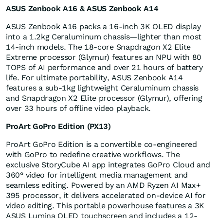
ASUS Zenbook A16 & ASUS Zenbook A14
ASUS Zenbook A16 packs a 16-inch
3K
OLED display
into a 1.2kg Ceraluminum chassis—lighter than most
14-inch models. The 18-core Snapdragon X2 Elite
Extreme processor (Glymur) features an NPU with 80
TOPS of AI performance and over 21 hours of battery
life. For ultimate portability, ASUS Zenbook A14
features a sub-1kg lightweight Ceraluminum chassis
and Snapdragon X2 Elite processor (Glymur), offering
over 33 hours of offline video playback.
ProArt GoPro Edition (PX13)
ProArt GoPro Edition is a convertible co-engineered
with GoPro to redefine creative workflows. The
exclusive StoryCube AI app integrates GoPro Cloud and
360° video for intelligent media management and
seamless editing. Powered by an AMD Ryzen AI Max+
395 processor, it delivers accelerated on-device AI for
video editing. This portable powerhouse features a
3K
ASUS Lumina OLED touchscreen and includes a 12-