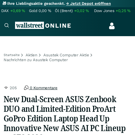
🎁 Ihre Lieblingsaktie geschenkt.
→ Jetzt Depot eröffnen
DAX
+0,69
%
Gold
0,00
%
Öl (Brent)
+0,02
%
Dow Jones
+0,25
%
Aktien
Asustek Computer Aktie
Startseite
Nachrichten zu Asustek Computer
205
0 Kommentare
New Dual-Screen ASUS Zenbook
DUO and Limited-Edition ProArt
GoPro Edition Laptop Head Up
Innovative New ASUS AI PC Lineup