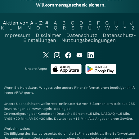
Willkommensgeschenk sichern.
Aktien von A - Z:
#
A
B
C
D
E
F
G
H
I
J
K
L
M
N
O
P
Q
R
S
T
U
V
W
X
Y
Z
Impressum
Disclaimer
Datenschutz
Datenschutz-
Einstellungen
Nutzungsbedingungen
Unsere Apps:
Wenn Sie Kursdaten, Widgets oder andere Finanzinformationen benötigen, hilft
Ihnen
ARIVA
gerne.
Unsere User schätzen wallstreet-online.de: 4.8 von 5 Sternen ermittelt aus 285
Bewertungen bei www.kagels-trading.de
Zeitverzögerung der Kursdaten: Deutsche Börsen +15 Min. NASDAQ +15 Min.
NYSE +20 Min. AMEX +20 Min. Dow Jones +15 Min. Alle Angaben ohne Gewähr.
Werbehinweise:
Die Billigung des Basisprospekts durch die BaFin ist nicht als ihre Befürwortung
der angebotenen Wertpapiere zu verstehen. Wir empfehlen Interessenten und