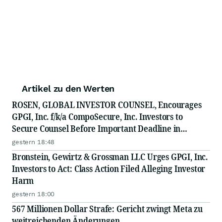
Artikel zu den Werten
ROSEN, GLOBAL INVESTOR COUNSEL, Encourages
GPGI, Inc. f/k/a CompoSecure, Inc. Investors to
Secure Counsel Before Important Deadline in
Securities Class Action - GPGI, CMPO
gestern 18:48
Bronstein, Gewirtz & Grossman LLC Urges GPGI, Inc.
Investors to Act: Class Action Filed Alleging Investor
Harm
gestern 18:00
567 Millionen Dollar Strafe: Gericht zwingt Meta zu
weitreichenden Änderungen