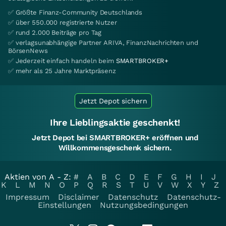
✅ Größte Finanz-Community Deutschlands
✅ über 550.000 registrierte Nutzer
✅ rund 2.000 Beiträge pro Tag
✅ verlagsunabhängige Partner ARIVA, FinanzNachrichten und
BörsenNews
✅ Jederzeit einfach handeln beim
SMARTBROKER+
✅ mehr als 25 Jahre Marktpräsenz
Jetzt Depot sichern
Ihre Lieblingsaktie geschenkt!
Jetzt Depot bei SMARTBROKER+ eröffnen und
Willkommensgeschenk sichern.
Aktien von A - Z:
#
A
B
C
D
E
F
G
H
I
J
K
L
M
N
O
P
Q
R
S
T
U
V
W
X
Y
Z
Impressum
Disclaimer
Datenschutz
Datenschutz-
Einstellungen
Nutzungsbedingungen