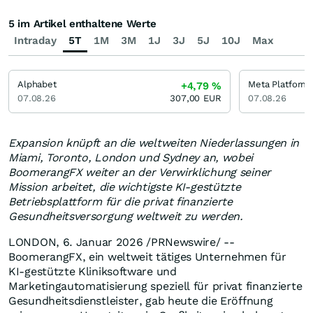
5 im Artikel enthaltene Werte
Intraday
5T
1M
3M
1J
3J
5J
10J
Max
Alphabet
Meta Platforms
+4,79
%
07.08.26
307,00
EUR
07.08.26
Expansion knüpft an die weltweiten Niederlassungen in
Miami
,
Toronto
,
London
und
Sydney
an, wobei
BoomerangFX weiter an der Verwirklichung seiner
Mission arbeitet, die wichtigste KI-gestützte
Betriebsplattform für die privat finanzierte
Gesundheitsversorgung weltweit zu werden.
LONDON
,
6. Januar 2026
/PRNewswire/ --
BoomerangFX, ein weltweit tätiges Unternehmen für
KI-gestützte Kliniksoftware und
Marketingautomatisierung speziell für privat finanzierte
Gesundheitsdienstleister, gab heute die Eröffnung