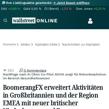
🎁 Ihre Lieblingsaktie geschenkt.
→ Jetzt Depot eröffnen
DAX
+0,69
%
Gold
0,00
%
Öl (Brent)
-1,53
%
Dow Jones
+0,25
%
Aktien
Alphabet Aktie
Nachrichten zu Alphabet
Startseite
253
0 Kommentare
Nachfrage nach AI Clinic Co-Pilot AUVIA sorgt für Rekordwachstum
im Bereich Gesundheitswesen
BoomerangFX erweitert Aktivitäten
in Großbritannien und der Region
EMEA mit neuer britischer