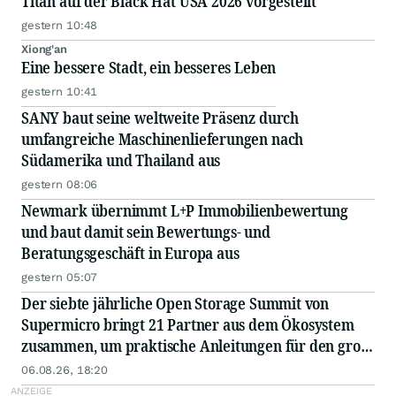
Titan auf der Black Hat USA 2026 vorgestellt
gestern 10:48
Xiong'an
Eine bessere Stadt, ein besseres Leben
gestern 10:41
SANY baut seine weltweite Präsenz durch
umfangreiche Maschinenlieferungen nach
Südamerika und Thailand aus
gestern 08:06
Newmark übernimmt L+P Immobilienbewertung
und baut damit sein Bewertungs- und
Beratungsgeschäft in Europa aus
gestern 05:07
Der siebte jährliche Open Storage Summit von
Supermicro bringt 21 Partner aus dem Ökosystem
zusammen, um praktische Anleitungen für den groß
angelegten Einsatz von KI in Unternehmen
06.08.26, 18:20
auszutauschen