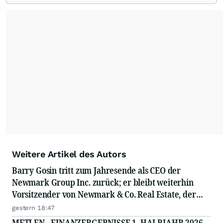
Weitere Artikel des Autors
Barry Gosin tritt zum Jahresende als CEO der
Newmark Group Inc. zurück; er bleibt weiterhin
Vorsitzender von Newmark & Co. Real Estate, der
operativen Gesellschaft von Newmark
gestern 18:47
METLEN - FINANZERGEBNISSE 1. HALBJAHR 2026