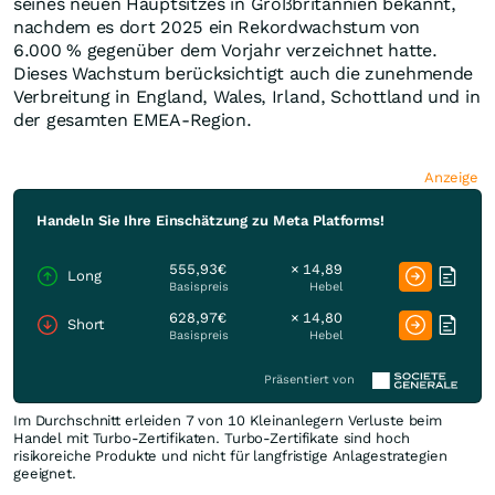
seines neuen Hauptsitzes in Großbritannien bekannt,
nachdem es dort 2025 ein Rekordwachstum von
6.000 % gegenüber dem Vorjahr verzeichnet hatte.
Dieses Wachstum berücksichtigt auch die zunehmende
Verbreitung in
England
,
Wales
, Irland, Schottland und in
der gesamten EMEA-Region.
Anzeige
Handeln Sie Ihre Einschätzung zu Meta Platforms!
555,93€
× 14,89
Long
Basispreis
Hebel
628,97€
× 14,80
Short
Basispreis
Hebel
Präsentiert von
Im Durchschnitt erleiden 7 von 10 Kleinanlegern Verluste beim
Handel mit Turbo-Zertifikaten. Turbo-Zertifikate sind hoch
risikoreiche Produkte und nicht für langfristige Anlagestrategien
geeignet.