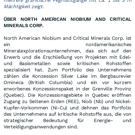
mehrere granitische Pegmatitgänge mit ca. 1 bis 3 m
Mächtigkeit zeigt.
ÜBER NORTH AMERICAN NIOBIUM AND CRITICAL
MINERALS CORP.
North American Niobium and Critical Minerals Corp. ist
ein nordamerikanisches
Mineralexplorationsunternehmen, das sich auf den
Erwerb und die Erschließung von Projekten mit Edel-
und Basismetallen sowie kritischen Rohstoffen
spezialisiert hat. Zum Portfolio des Unternehmens
zählen die Konzession Silver Lake im Bergbaurevier
Omineca (British Columbia) und ein vor kurzem
erworbenes Konzessionspaket in der Grenville Provinz
(Quebec). Die Konzessionsgebiete in Quebec eröffnen
Zugang zu Seltenen Erden (REE), Niob (Nb) und Nickel-
Kupfer-Vorkommen (Ni-Cu) und dehnen das Portfolio
des Unternehmens auf kritische Rohstoffe aus, die von
strategischer Bedeutung für Energie- und
Verteidigungsanwendungen sind.