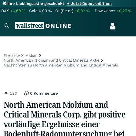
🎁 Ihre Lieblingsaktie geschenkt.
→ Jetzt Depot eröffnen
DAX
+0,69
%
Gold
0,00
%
Öl (Brent)
+0,02
%
Dow Jones
+0,25
%
Aktien
Startseite
North American Niobium and Critical Minerals Aktie
Nachrichten zu North American Niobium and Critical Minerals
133
0 Kommentare
North American Niobium and
Critical Minerals Corp. gibt positive
vorläufige Ergebnisse einer
Bodenluft-Radonuntersuchung bei