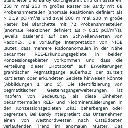
Blanchette und Bardy durchgeführt und umfasste ein
250 m mal 250 m großes Raster bei Bardy mit 68
Probenahmestellen (anomale Reaktionen definiert als
> 0,19 pCi/m²/s) und zwei 200 m mal 200 m große
Raster bei Blanchette mit 72 Probenahmestellen
(anomale Reaktionen definiert als > 0,15 pCi/m²/s),
jeweils basierend auf den Schwellenwerten von
RadonEx. Die vorläufige Interpretation von NIOB
lautet, dass mehrere Radonanomalien in der Nähe
bekannter REE-Erkundungsgebiete in beiden
Konzessionsgebieten vorkommen und dass die
Verteilung dieser „Hotspots“ auf Erweiterungen
granitischer Pegmatitgänge außerhalb der zurzeit
kartierten oder erkundeten Gebiete hinweisen könnte
(Abbildungen 1 und 2). Die Identifizierung von
pegmatitischen Gesteinsgangerweiterungen ist
insofern von Bedeutung, als diese Einheiten
bekanntermaßen REE- und Niobmineralisierungen in
den Konzessionsgebieten lokal beherbergen oder
begrenzen. Bei Bardy interpretiert das Unternehmen
einen von Westnordwesten nach Ostsüdosten
verlaufenden Trend im anomalen Muster. Das