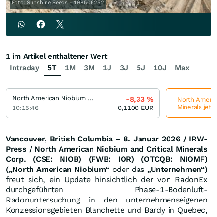
Foto: Sunshine Seeds - 198506252
1 im Artikel enthaltener Wert
Intraday
5T
1M
3M
1J
3J
5J
10J
Max
North American Niobium and Critical Minerals
-8,33
%
North America
Minerals jetz
10:15:46
0,1100
EUR
Vancouver, British Columbia – 8. Januar 2026 / IRW-
Press / North American Niobium and Critical Minerals
Corp. (CSE: NIOB) (FWB: IOR) (OTCQB: NIOMF)
(„North American Niobium“
oder
das
„Unternehmen“)
freut sich, ein Update hinsichtlich der von RadonEx
durchgeführten Phase-1-Bodenluft-
Radonuntersuchung in den unternehmenseigenen
Konzessionsgebieten Blanchette und Bardy in Quebec,