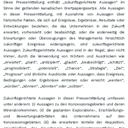
Diese Pressemitteilung enthält „zukunftsgerichtete Aussagen“ im
Sinne der geltenden kanadischen Wertpapiergesetze. Alle Aussagen
in dieser Pressemitteilung, mit Ausnahme von Aussagen über
historische Fakten, die sich auf Ereignisse, Ergebnisse, Resultate oder
Entwicklungen beziehen, die das Unternehmen in der Zukunft
erwartet, vorhersieht oder beabsichtigt, oder die anderweitig die
Erwartungen oder Überzeugungen des Managements hinsichtlich
zukünftiger Ereignisse widerspiegeln, sind zukunftsgerichtete
Aussagen. Zukunftsgerichtete Aussagen sind in der Regel, aber nicht
immer, durch die Verwendung von Wörtern und Ausdrücken wie
„erwartet“, „plant“, „antizipiert“, „glaubt“, „beabsichtigt“, „schätzt“,
„prognostiziert“, „potenziell“, „Chance“, „Strategie“, „Ziel“,
„Prognose“ und ähnliche Ausdrücke oder Aussagen, dass Ereignisse,
Bedingungen oder Ergebnisse eintreten oder erreicht „werden“,
„würden“, „können“, „könnten“ oder „sollten“.
Zukunftsgerichtete Aussagen in dieser Pressemitteilung umfassen
unter anderem: (i) Aussagen zu den Konzessionsgebieten und deren
Mineralvorkommen; (ii) die geplanten Explorations-, Erschließungs-
und Bewertungsaktivitäten des Unternehmens auf den
Konzessionsgebieten; (iii) die erwarteten Vorteile der Akquisition,