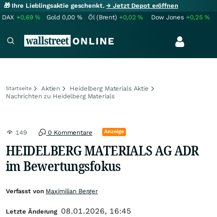
🎁 Ihre Lieblingsaktie geschenkt.
→ Jetzt Depot eröffnen
DAX
+0,69
%
Gold
0,00
%
Öl (Brent)
+0,02
%
Dow Jones
+0,25
%
Aktien
Heidelberg Materials Aktie
Startseite
Nachrichten zu Heidelberg Materials
Anzeige
149
0 Kommentare
HEIDELBERG MATERIALS AG ADR
im Bewertungsfokus
Verfasst von
Maximilian Berger
08.01.2026, 16:45
Letzte Änderung