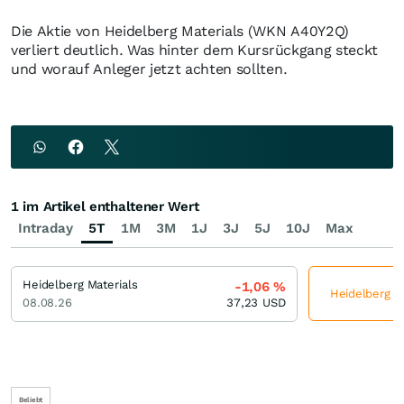
Die Aktie von Heidelberg Materials (WKN A40Y2Q)
verliert deutlich. Was hinter dem Kursrückgang steckt
und worauf Anleger jetzt achten sollten.
1 im Artikel enthaltener Wert
Intraday
5T
1M
3M
1J
3J
5J
10J
Max
Heidelberg Materials
-1,06
%
Heidelberg Ma
08.08.26
37,23
USD
Beliebt