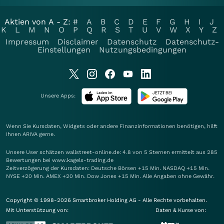
Aktien von A - Z:
#
A
B
C
D
E
F
G
H
I
J
K
L
M
N
O
P
Q
R
S
T
U
V
W
X
Y
Z
Impressum
Disclaimer
Datenschutz
Datenschutz-
Einstellungen
Nutzungsbedingungen
Unsere Apps:
Wenn Sie Kursdaten, Widgets oder andere Finanzinformationen benötigen, hilft
Ihnen
ARIVA
gerne.
Unsere User schätzen wallstreet-online.de: 4.8 von 5 Sternen ermittelt aus 285
Bewertungen bei www.kagels-trading.de
Zeitverzögerung der Kursdaten: Deutsche Börsen +15 Min. NASDAQ +15 Min.
NYSE +20 Min. AMEX +20 Min. Dow Jones +15 Min. Alle Angaben ohne Gewähr.
Copyright © 1998-2026 Smartbroker Holding AG - Alle Rechte vorbehalten.
Mit Unterstützung von:
Daten & Kurse von: