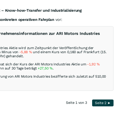
 – Know-how-Transfer und Industrialisierung
konkreten operativen Fahrplan
vor:
ernehmensinformationen zur ARI Motors Industries
stries Aktie wird zum Zeitpunkt der Veröffentlichung der
m Minus von
-5,88
%
und einem Kurs von 0,160 auf Frankfurt (15.
Uhr) gehandelt.
hat sich der Kurs der ARI Motors Industries Aktie um
-1,92
%
nn auf 30 Tage beträgt
+27,50
%
.
rung von ARI Motors Industries bezifferte sich zuletzt auf 510,00
Seite 1 von 3
Seite 2 ►