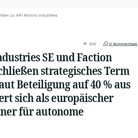
hten zu ARI Motors Industries
329
0 Kommentare
ndustries SE und Faction
chließen strategisches Term
aut Beteiligung auf 40 % aus
ert sich als europäischer
tner für autonome