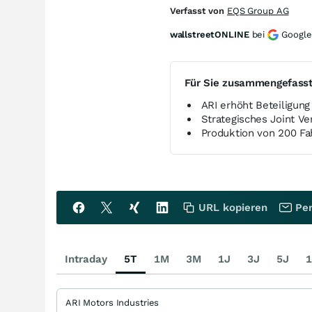
Verfasst von
EQS Group AG
wallstreetONLINE
bei
Google
Für Sie zusammengefass
ARI erhöht Beteiligun
Strategisches Joint V
Produktion von 200 Fa
URL kopieren
Per
Intraday
5T
1M
3M
1J
3J
5J
1
ARI Motors Industries