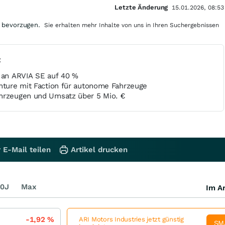
Letzte Änderung
15.01.2026, 08:53
 bevorzugen.
Sie erhalten mehr Inhalte von uns in Ihren Suchergebnissen
t
g an ARVIA SE auf 40 %
enture mit Faction für autonome Fahrzeuge
hrzeugen und Umsatz über 5 Mio. €
 E-Mail teilen
Artikel drucken
0J
Max
Im Ar
-1,92
%
ARI Motors Industries jetzt günstig
SM