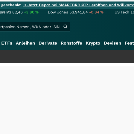
ie geschenkt.
→ Jetzt Depot bei SMARTBROKER+ eröffnen und Willkom
(Brent)
82,46
+3,80
%
Dow Jones
53.941,84
-0,84
%
US Tech 1
ETFs
Anleihen
Derivate
Rohstoffe
Krypto
Devisen
Fest