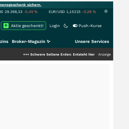
mensgeschenk sichern.
00
29.398,33
-0,45
%
EUR/USD
1,15215
-0,29
%
Aktie geschenkt!
Login
Push-Kurse
zins
Broker-Magazin ✨
Unsere Services
+++
Schwere Seltene Erden: Entsteht hier die nächste Milliardenstory?
Anzeige
++