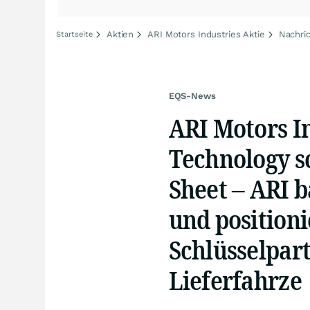
Aktien
ARI Motors Industries Aktie
Nachric
Startseite
EQS-News
ARI Motors I
Technology s
Sheet – ARI b
und positioni
Schlüsselpar
Lieferfahrze