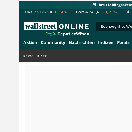
🎁 Ihre Lieblingsakt
DAX
26.162,94
-0,14
%
Gold
4.243,41
-0,09
%
Öl 
Depot eröffnen
Aktien
Community
Nachrichten
Indizes
Fonds
NEWS TICKER