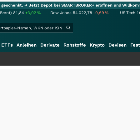
ie geschenkt.
→ Jetzt Depot bei SMARTBROKER+ eröffnen und Willkom
(Brent)
81,84
+3,02
%
Dow Jones
54.022,78
-0,69
%
US Tech 1
ETFs
Anleihen
Derivate
Rohstoffe
Krypto
Devisen
Fest
++