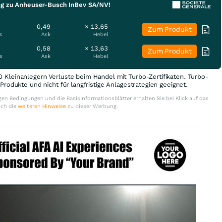
ng zu Anheuser-Busch InBev SA/NV!
0,49
× 13,65
Zum Produkt
s
Ask
Hebel
0,58
× 13,63
Zum Produkt
s
Ask
Hebel
0 Kleinanlegern Verluste beim Handel mit Turbo-Zertifikaten. Turbo-
e Produkte und nicht für langfristige Anlagestrategien geeignet.
en Bedingungen und die Basisinformationsblätter erhalten Sie bei Klick auf das
uch die
weiteren Hinweise
zu dieser Werbung.