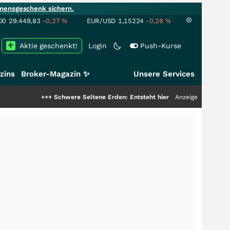
mensgeschenk sichern.
00
29.449,83
-0,27
%
EUR/USD
1,15224
-0,28
%
Aktie geschenkt!
Login
Push-Kurse
zins
Broker-Magazin ✨
Unsere Services
+
Schwere Seltene Erden: Entsteht hier die nächste Milliardenstory?
Anzeige
+++