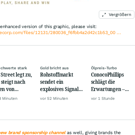
Vergrößern
enhanced version of this graphic, please visit:
lecorp.com/files/12131/280036_f6fbb4a2d42c1b53_00 ...
chwerte stark
Gold bricht aus
Ölpreis-Turbo
Street legt zu,
Rohstoffmarkt
ConocoPhillips
steigt nach
sendet ein
schlägt die
en von
explosives Signal:
Erwartungen –
kom, Henkel
China kauft Gold
dieser Haken
8 Minuten
vor 52 Minuten
vor 1 Stunde
wie verrückt!
bleibt
ew brand sponsorship channel
as well, giving brands the