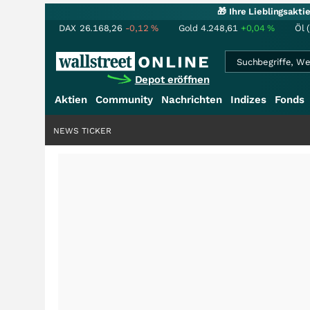
🎁 Ihre Lieblingsakt
DAX
26.168,26
-0,12
%
Gold
4.248,61
+0,04
%
Öl 
Depot eröffnen
Aktien
Community
Nachrichten
Indizes
Fonds
NEWS TICKER