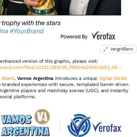
Vergrößern
enhanced version of this graphic, please visit:
lecorp.com/files/12131/280036_f6fbb4a2d42c1b53_00 ...
n Miami
,
Vamos Argentina
introduces a unique
Digital Media
te branded experiences with secure, templated GenAI-driven
Argentine players and matchday scenes (UGC), and instantly
social platforms.