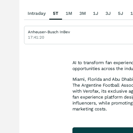
Intraday
5T
1M
3M
1J
3J
5J
1
Anheuser-Busch InBev
17:41:20
AI to transform fan experie
opportunities across the ind
Miami, Florida and Abu Dhabi
The Argentine Football Assoc
with Verofax, its exclusive a
fan experience platform desi
influencers, while promoting 
marketing costs.