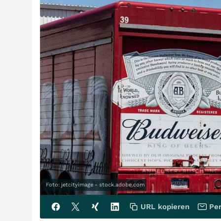
Foto: jetcityimage - stock.adobe.com
URL kopieren
Per