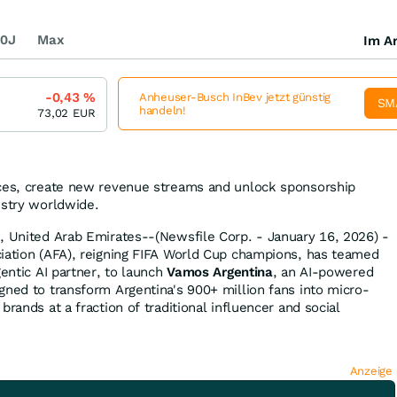
0J
Max
Im Ar
-0,43
%
Anheuser-Busch InBev jetzt günstig
SM
handeln!
73,02
EUR
nces, create new revenue streams and unlock sponsorship
ustry worldwide.
, United Arab Emirates--(Newsfile Corp. - January 16, 2026) -
iation (AFA), reigning FIFA World Cup champions, has teamed
gentic AI partner, to launch
Vamos Argentina
, an AI-powered
gned to transform Argentina's 900+ million fans into micro-
brands at a fraction of traditional influencer and social
Anzeige