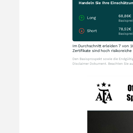
Handeln Sie Ihre Einschätzu
68,86€
Long
Basisprei
78,52€
Short
Basisprei
Im Durchschnitt erleiden 7 von 1
Zertifikate sind hoch risikoreich
Den Basisprospekt sowie die Endgültig
Disclaimer Dokument. Beachten Sie a