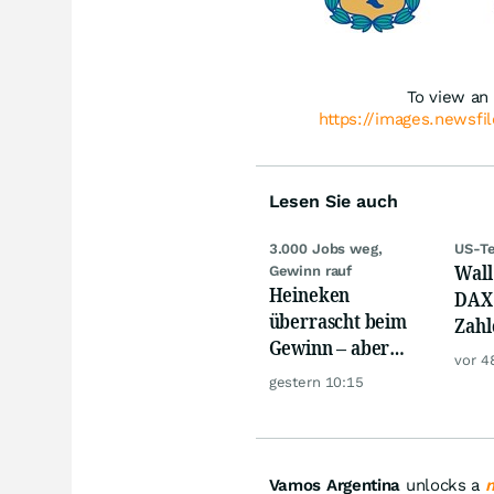
To view an 
https://images.newsfi
Lesen Sie auch
3.000 Jobs weg,
US-Te
Wall 
Gewinn rauf
Heineken
DAX 
überrascht beim
Zahl
Gewinn – aber
Tele
vor 4
hebt die Prognose
gestern 10:15
nicht an
Vamos Argentina
unlocks a
n