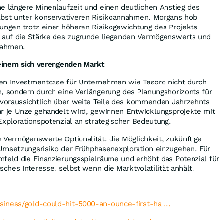
e längere Minenlaufzeit und einen deutlichen Anstieg des
lbst unter konservativeren Risikoannahmen. Morgans hob
rungen trotz einer höheren Risikogewichtung des Projekts
s auf die Stärke des zugrunde liegenden Vermögenswerts und
nnahmen.
 einem sich verengenden Markt
en Investmentcase für Unternehmen wie Tesoro nicht durch
n, sondern durch eine Verlängerung des Planungshorizonts für
d voraussichtlich über weite Teile des kommenden Jahrzehnts
ar je Unze gehandelt wird, gewinnen Entwicklungsprojekte mit
Explorationspotenzial an strategischer Bedeutung.
 Vermögenswerte Optionalität: die Möglichkeit, zukünftige
Umsetzungsrisiko der Frühphasenexploration einzugehen. Für
mfeld die Finanzierungsspielräume und erhöht das Potenzial für
sches Interesse, selbst wenn die Marktvolatilität anhält.
iness/gold-could-hit-5000-an-ounce-first-ha ...