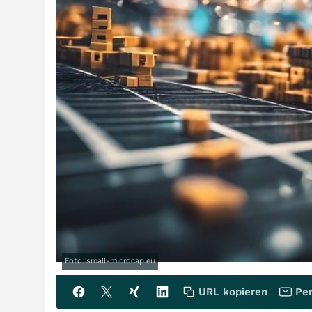
Foto: small-microcap.eu
URL kopieren
Per