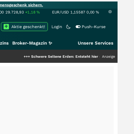
mensgeschenk sichern.
00
29.728,93
+1,18
%
EUR/USD
1,15587
0,00
%
Aktie geschenkt!
Login
Push-Kurse
zins
Broker-Magazin ✨
Unsere Services
++
Schwere Seltene Erden: Entsteht hier die nächste Milliardenstory?
Anzeige
+++