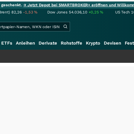
ie geschenkt.
→ Jetzt Depot bei SMARTBROKER+ eröffnen und Willkom
Brent)
82,26
-1,53
%
Dow Jones
54.036,10
+0,25
%
US Tech 1
ETFs
Anleihen
Derivate
Rohstoffe
Krypto
Devisen
Fest
+