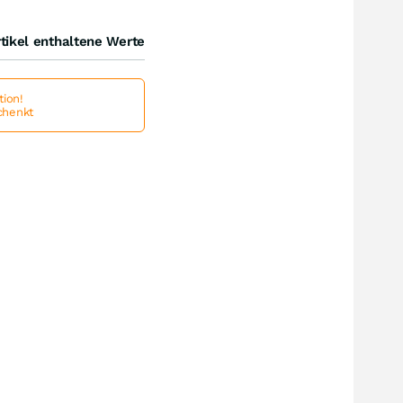
tikel enthaltene Werte
ion!
schenkt