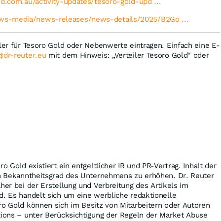
ld.com.au/activity-updates/tesoro-gold-upd ...
ws-media/news-releases/news-details/2025/B2Go ...
iler für Tesoro Gold oder Nebenwerte eintragen. Einfach eine E-
@dr-reuter.eu
mit dem Hinweis: „Verteiler Tesoro Gold“ oder
ro Gold existiert ein entgeltlicher IR und PR-Vertrag. Inhalt der
den Bekanntheitsgrad des Unternehmens zu erhöhen. Dr. Reuter
aher bei der Erstellung und Verbreitung des Artikels im
d. Es handelt sich um eine werbliche redaktionelle
ro Gold können sich im Besitz von Mitarbeitern oder Autoren
tions – unter Berücksichtigung der Regeln der Market Abuse