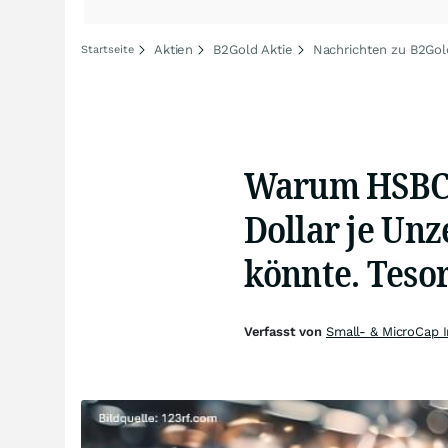
Aktien
B2Gold Aktie
Nachrichten zu B2Gol
Startseite
Warum HSBC g
Dollar je Unz
könnte. Teso
Verfasst von
Small- & MicroCap 