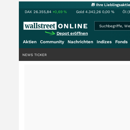
🎁 Ihre Lieblingsakt
DAX
26.355,84
+0,69
%
Gold
4.342,26
0,00
%
Öl (
Depot eröffnen
Aktien
Community
Nachrichten
Indizes
Fonds
NEWS TICKER