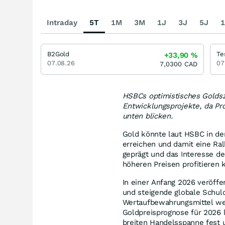
Intraday
5T
1M
3M
1J
3J
5J
1
B2Gold
Te
+33,90
%
07.08.26
07
7,0300
CAD
HSBCs optimistisches Goldsze
Entwicklungsprojekte, da Pr
unten blicken.
Gold könnte laut HSBC in de
erreichen und damit eine Ral
geprägt und das Interesse de
höheren Preisen profitieren
In einer Anfang 2026 veröffe
und steigende globale Schul
Wertaufbewahrungsmittel wei
Goldpreisprognose für 2026 l
breiten Handelsspanne fest u