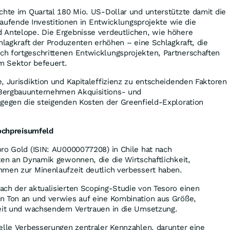
chte im Quartal 180 Mio. US-Dollar und unterstützte damit die
 laufende Investitionen in Entwicklungsprojekte wie die
 Antelope. Die Ergebnisse verdeutlichen, wie höhere
chlagkraft der Produzenten erhöhen – eine Schlagkraft, die
h fortgeschrittenen Entwicklungsprojekten, Partnerschaften
m Sektor befeuert.
, Jurisdiktion und Kapitaleffizienz zu entscheidenden Faktoren
Bergbauunternehmen Akquisitions- und
 gegen die steigenden Kosten der Greenfield-Exploration
Hochpreisumfeld
ro Gold (ISIN: AU0000077208) in Chile hat nach
ten an Dynamik gewonnen, die die Wirtschaftlichkeit,
hmen zur Minenlaufzeit deutlich verbessert haben.
ach der aktualisierten Scoping-Studie von Tesoro einen
n Ton an und verwies auf eine Kombination aus Größe,
keit und wachsendem Vertrauen in die Umsetzung.
elle Verbesserungen zentraler Kennzahlen, darunter eine