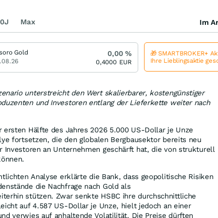
0J
Max
Im Ar
soro Gold
0,00
%
🎁 SMARTBROKER+ Akt
Ihre Lieblingsaktie ge
.08.26
0,4000
EUR
nario unterstreicht den Wert skalierbarer, kostengünstiger
oduzenten und Investoren entlang der Lieferkette weiter nach
r ersten Hälfte des Jahres 2026 5.000 US-Dollar je Unze
lye fortsetzen, die den globalen Bergbausektor bereits neu
r Investoren an Unternehmen geschärft hat, die von strukturell
 können.
ntlichten Analyse erklärte die Bank, dass geopolitische Risiken
denstände die Nachfrage nach Gold als
terhin stützen. Zwar senkte HSBC ihre durchschnittliche
eicht auf 4.587 US-Dollar je Unze, hielt jedoch an einer
nd verwies auf anhaltende Volatilität. Die Preise dürften