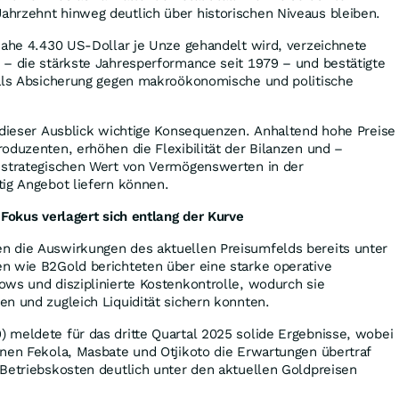
hrzehnt hinweg deutlich über historischen Niveaus bleiben.
nahe 4.430 US-Dollar je Unze gehandelt wird, verzeichnete
 – die stärkste Jahresperformance seit 1979 – und bestätigte
 als Absicherung gegen makroökonomische und politische
 dieser Ausblick wichtige Konsequenzen. Anhaltend hohe Preise
oduzenten, erhöhen die Flexibilität der Bilanzen und –
 strategischen Wert von Vermögenswerten in der
tig Angebot liefern können.
 Fokus verlagert sich entlang der Kurve
 die Auswirkungen des aktuellen Preisumfelds bereits unter
n wie B2Gold berichteten über eine starke operative
ws und disziplinierte Kostenkontrolle, wodurch sie
en und zugleich Liquidität sichern konnten.
 meldete für das dritte Quartal 2025 solide Ergebnisse, wobei
inen Fekola, Masbate und Otjikoto die Erwartungen übertraf
Betriebskosten deutlich unter den aktuellen Goldpreisen