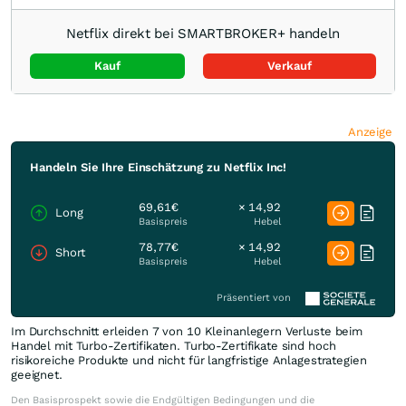
Netflix direkt bei SMARTBROKER+ handeln
Kauf
Verkauf
Anzeige
Handeln Sie Ihre Einschätzung zu Netflix Inc!
69,61€
× 14,92
Long
Basispreis
Hebel
78,77€
× 14,92
Short
Basispreis
Hebel
Präsentiert von
Im Durchschnitt erleiden 7 von 10 Kleinanlegern Verluste beim
Handel mit Turbo-Zertifikaten. Turbo-Zertifikate sind hoch
risikoreiche Produkte und nicht für langfristige Anlagestrategien
geeignet.
Den Basisprospekt sowie die Endgültigen Bedingungen und die