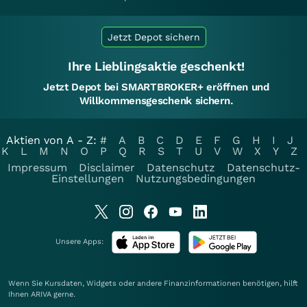
Jetzt Depot sichern
Ihre Lieblingsaktie geschenkt!
Jetzt Depot bei SMARTBROKER+ eröffnen und
Willkommensgeschenk sichern.
Aktien von A - Z:
#
A
B
C
D
E
F
G
H
I
J
K
L
M
N
O
P
Q
R
S
T
U
V
W
X
Y
Z
Impressum
Disclaimer
Datenschutz
Datenschutz-
Einstellungen
Nutzungsbedingungen
Unsere Apps:
Wenn Sie Kursdaten, Widgets oder andere Finanzinformationen benötigen, hilft
Ihnen
ARIVA
gerne.