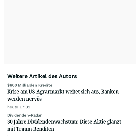
Partnerredaktionen exklusiv, fundiert,
ausgewogen sowie unabhängig für den Anleger.
Die Zentralredaktion recherchiert intensiv, um
Anlegern der Kategorie Selbstentscheider
relevante Informationen für ihre
Anlageentscheidungen liefern zu können.
NEU:
Podcast "Börse, Baby!"
Weitere Artikel des Autors
$600 Milliarden Kredite
Krise am US-Agrarmarkt weitet sich aus, Banken
werden nervös
heute 17:01
Dividenden-Radar
30 Jahre Dividendenwachstum: Diese Aktie glänzt
mit Traum-Renditen