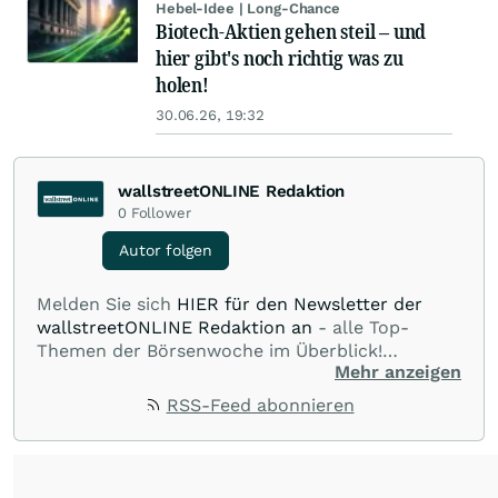
Hebel-Idee | Long-Chance
Biotech-Aktien gehen steil – und
hier gibt's noch richtig was zu
holen!
30.06.26, 19:32
wallstreetONLINE Redaktion
0
Follower
Autor folgen
Melden Sie sich
HIER für den Newsletter der
wallstreetONLINE Redaktion an
- alle Top-
Themen der Börsenwoche im Überblick!
Mehr anzeigen
Verpassen Sie kein wichtiges Anleger-Thema!
Für
Beiträge auf diesem journalistischen Channel ist
RSS-Feed abonnieren
die Chefredaktion der wallstreetONLINE
Redaktion verantwortlich.
Die Fachjournalisten
der wallstreetONLINE Redaktion berichten hier
mit ihren Kolleginnen und Kollegen aus den