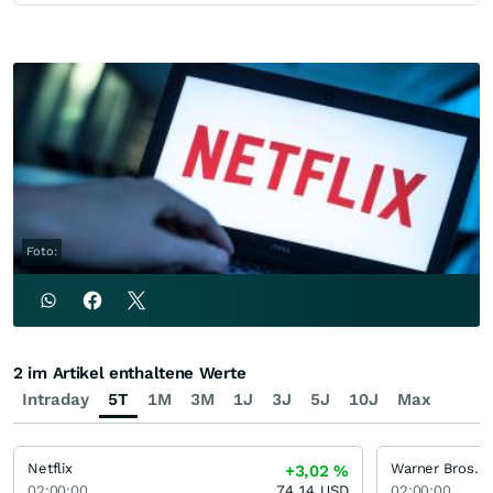
Foto:
2 im Artikel enthaltene Werte
Intraday
5T
1M
3M
1J
3J
5J
10J
Max
Netflix
+3,02
%
02:00:00
74,14
USD
02:00:00