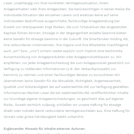
Leser, unabhängig von ihrer konkreten Vermögenssituation, ihrem
Anlageverhalten oder ihren Anlagezielen. Sie berücksichtigen in keiner Weise die
individuelle Situation des einzelnen Lesers und ersetzen keine auf seine
individuellen Bedürfnisse ausgerichtete, fachkundige Anlageberatung.Der
Erwerb von Wertpapieren birgt Risiken, die zum Totalverlust des eingesetzten
Kapitals führen können. Etwaige in der Vergangenheit erzielte Gewinne bieten
keine Gewähr für etwaige Gewinne in der Zukunft. Die Smartbroker Holding AG,
ihre verbundenen Unternehmen, ihre Organe und ihre Mitarbeiter (nachfolgend
auch „wir“ bzw. „uns“) sichern weder explizit noch implizit eine bestimmte
Kursentwicklung von Anlageprodukten oder Anlageproduktklassen zu. Wir
empfehlen, vor jeder Anlageentscheidung die zum Anlageprodukt gesetzlich zur
Verfügung zu stellenden Informationen (z.B. den Verkaufsprospekt) zur
Kenntnis zu nehmen und einen fachkundigen Berater zu konsultieren.Wir
übernehmen keine Gewähr für die Aktualität, Richtigkeit, Angemessenheit,
Qualität und Vollständigkeit der auf wallstreetONLINE zur Verfügung gestellten
Informationen.Machen Leser die bei wallstreetONLINE veröffentlichten Inhalte
zur Grundlage eigener Anlageentscheidungen, so geschieht dies auf eigenes
Risiko. Soweit rechtlich zulässig, schließen wir unsere Haftung für etwaige
direkt oder indirekt damit verbundene Vermögensschäden aus. Eine Haftung für
Vorsatz oder grobe Fahrlässigkeit bleibt unberührt.
Ergänzender Hinweis für Inhalte externer Autoren: