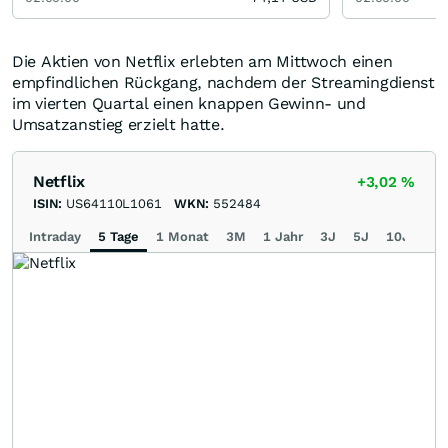
Die Aktien von Netflix erlebten am Mittwoch einen
empfindlichen Rückgang, nachdem der Streamingdienst
im vierten Quartal einen knappen Gewinn- und
Umsatzanstieg erzielt hatte.
Netflix
+3,02
%
ISIN:
US64110L1061
WKN:
552484
Intraday
5 Tage
1 Monat
3M
1 Jahr
3J
5J
10J
Ma