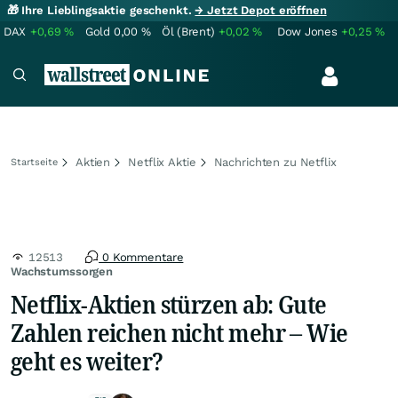
🎁 Ihre Lieblingsaktie geschenkt.
→ Jetzt Depot eröffnen
DAX
+0,69
%
Gold
0,00
%
Öl (Brent)
+0,02
%
Dow Jones
+0,25
%
Aktien
Netflix Aktie
Nachrichten zu Netflix
Startseite
12513
0 Kommentare
Wachstumssorgen
Netflix-Aktien stürzen ab: Gute
Zahlen reichen nicht mehr – Wie
geht es weiter?