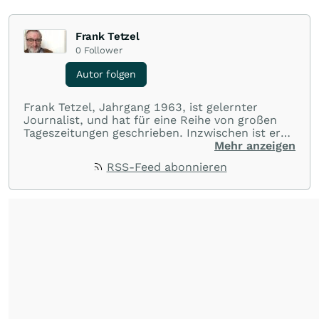
Frank Tetzel
0
Follower
Autor folgen
Frank Tetzel, Jahrgang 1963, ist gelernter
Journalist, und hat für eine Reihe von großen
Tageszeitungen geschrieben. Inzwischen ist er
Chefredakteur und Herausgeber von
Mehr anzeigen
FAIReconomics, einem Magazin für nachhaltige
RSS-Feed abonnieren
Wirtschaft. Darüber hinaus berät er Verbände
und Institutionen im vorpolitischen Raum in
Fragen nachhaltiger Entwicklung und Ökonomie.
Zu den Schwerpunktthemen gehören Politik,
Wirtschaft, Nachhaltigkeit (insbesondere
Immobilien, Mobiltät, nachhaltige
Anlageprodukte und Investments).