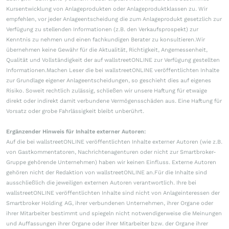
Kursentwicklung von Anlageprodukten oder Anlageproduktklassen zu. Wir
empfehlen, vor jeder Anlageentscheidung die zum Anlageprodukt gesetzlich zur
Verfügung zu stellenden Informationen (z.B. den Verkaufsprospekt) zur
Kenntnis zu nehmen und einen fachkundigen Berater zu konsultieren.Wir
übernehmen keine Gewähr für die Aktualität, Richtigkeit, Angemessenheit,
Qualität und Vollständigkeit der auf wallstreetONLINE zur Verfügung gestellten
Informationen.Machen Leser die bei wallstreetONLINE veröffentlichten Inhalte
zur Grundlage eigener Anlageentscheidungen, so geschieht dies auf eigenes
Risiko. Soweit rechtlich zulässig, schließen wir unsere Haftung für etwaige
direkt oder indirekt damit verbundene Vermögensschäden aus. Eine Haftung für
Vorsatz oder grobe Fahrlässigkeit bleibt unberührt.
Ergänzender Hinweis für Inhalte externer Autoren:
Auf die bei wallstreetONLINE veröffentlichten Inhalte externer Autoren (wie z.B.
von Gastkommentatoren, Nachrichtenagenturen oder nicht zur Smartbroker-
Gruppe gehörende Unternehmen) haben wir keinen Einfluss. Externe Autoren
gehören nicht der Redaktion von wallstreetONLINE an.Für die Inhalte sind
ausschließlich die jeweiligen externen Autoren verantwortlich. Ihre bei
wallstreetONLINE veröffentlichten Inhalte sind nicht von Anlageinteressen der
Smartbroker Holding AG, ihrer verbundenen Unternehmen, ihrer Organe oder
ihrer Mitarbeiter bestimmt und spiegeln nicht notwendigerweise die Meinungen
und Auffassungen ihrer Organe oder ihrer Mitarbeiter bzw. der Organe ihrer