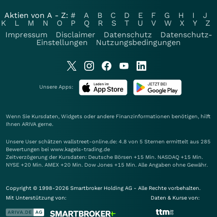
Aktien von A - Z:
#
A
B
C
D
E
F
G
H
I
J
K
L
M
N
O
P
Q
R
S
T
U
V
W
X
Y
Z
Impressum
Disclaimer
Datenschutz
Datenschutz-
Einstellungen
Nutzungsbedingungen
Unsere Apps:
Wenn Sie Kursdaten, Widgets oder andere Finanzinformationen benötigen, hilft
Ihnen
ARIVA
gerne.
Unsere User schätzen wallstreet-online.de: 4.8 von 5 Sternen ermittelt aus 285
Bewertungen bei www.kagels-trading.de
Zeitverzögerung der Kursdaten: Deutsche Börsen +15 Min. NASDAQ +15 Min.
NYSE +20 Min. AMEX +20 Min. Dow Jones +15 Min. Alle Angaben ohne Gewähr.
Copyright © 1998-2026 Smartbroker Holding AG - Alle Rechte vorbehalten.
Mit Unterstützung von:
Daten & Kurse von: