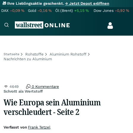
🎁 Ihre Lieblingsaktie geschenkt.
→ Jetzt Depot eröffnen
DAX
-0,09
%
Gold
-0,16
%
Öl (Brent)
+5,15
%
Dow Jones
-0,92
%
Rohstoffe
Aluminium Rohstoff
Startseite
Nachrichten zu Aluminium
4649
0 Kommentare
Schrott als Wertstoff
Wie Europa sein Aluminium
verschleudert - Seite 2
Verfasst von
Frank Tetzel