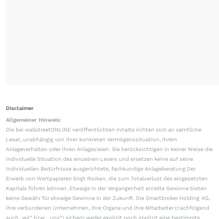
Disclaimer
Allgemeiner Hinweis:
Die bei wallstreetONLINE veröffentlichten Inhalte richten sich an sämtliche
Leser, unabhängig von ihrer konkreten Vermögenssituation, ihrem
Anlageverhalten oder ihren Anlagezielen. Sie berücksichtigen in keiner Weise die
individuelle Situation des einzelnen Lesers und ersetzen keine auf seine
individuellen Bedürfnisse ausgerichtete, fachkundige Anlageberatung.Der
Erwerb von Wertpapieren birgt Risiken, die zum Totalverlust des eingesetzten
Kapitals führen können. Etwaige in der Vergangenheit erzielte Gewinne bieten
keine Gewähr für etwaige Gewinne in der Zukunft. Die Smartbroker Holding AG,
ihre verbundenen Unternehmen, ihre Organe und ihre Mitarbeiter (nachfolgend
auch „wir“ bzw. „uns“) sichern weder explizit noch implizit eine bestimmte