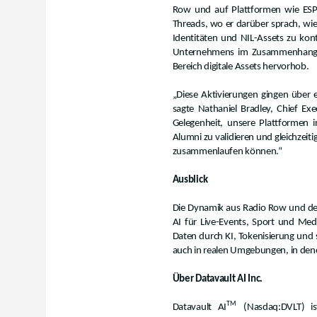
Row und auf Plattformen wie ESP
Threads, wo er darüber sprach, wie 
Identitäten und NIL-Assets zu kon
Unternehmens im Zusammenhang m
Bereich digitale Assets hervorhob.
„Diese Aktivierungen gingen über 
sagte Nathaniel Bradley, Chief E
Gelegenheit, unsere Plattformen
Alumni zu validieren und gleichzeit
zusammenlaufen können.“
Ausblick
Die Dynamik aus Radio Row und de
AI für Live-Events, Sport und Me
Daten durch KI, Tokenisierung und si
auch in realen Umgebungen, in dene
Über Datavault AI Inc.
TM
Datavault AI
(Nasdaq:DVLT) i