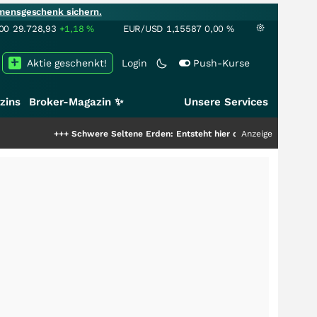
mensgeschenk sichern.
00
29.728,93
+1,18
%
EUR/USD
1,15587
0,00
%
Aktie geschenkt!
Login
Push-Kurse
zins
Broker-Magazin ✨
Unsere Services
+++
Schwere Seltene Erden: Entsteht hier die nächste Milliardenstory?
Anzeige
++