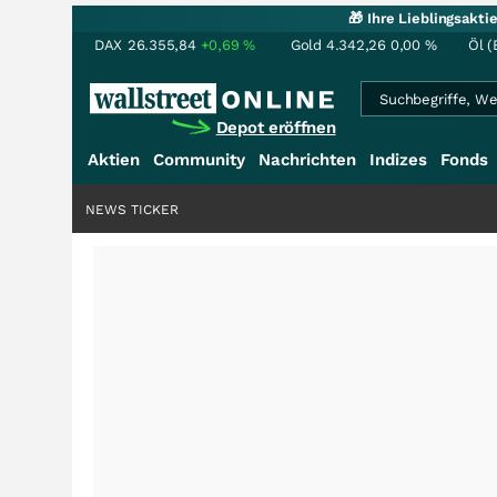
🎁 Ihre Lieblingsakt
DAX
26.355,84
+0,69
%
Gold
4.342,26
0,00
%
Öl (
Depot eröffnen
Aktien
Community
Nachrichten
Indizes
Fonds
NEWS TICKER