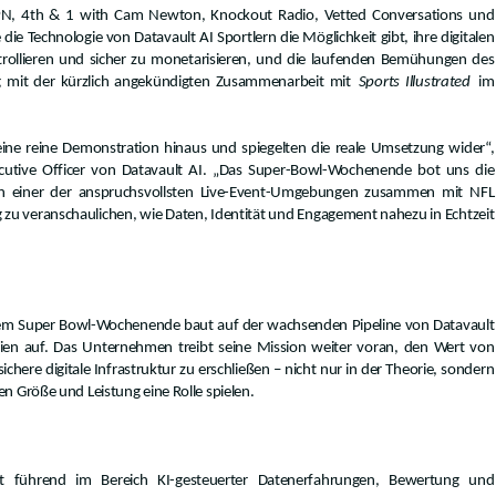
N, 4th & 1 with Cam Newton, Knockout Radio, Vetted Conversations und
die Technologie von Datavault AI Sportlern die Möglichkeit gibt, ihre digitalen
trollieren und sicher zu monetarisieren, und die laufenden Bemühungen des
it der kürzlich angekündigten Zusammenarbeit mit
Sports Illustrated
im
eine reine Demonstration hinaus und spiegelten die reale Umsetzung wider“,
xecutive Officer von Datavault AI. „Das Super-Bowl-Wochenende bot uns die
 in einer der anspruchsvollsten Live-Event-Umgebungen zusammen mit NFL
ig zu veranschaulichen, wie Daten, Identität und Engagement nahezu in Echtzeit
m Super Bowl-Wochenende baut auf der wachsenden Pipeline von Datavault
dien auf. Das Unternehmen treibt seine Mission weiter voran, den Wert von
chere digitale Infrastruktur zu erschließen – nicht nur in der Theorie, sondern
n Größe und Leistung eine Rolle spielen.
st führend im Bereich KI-gesteuerter Datenerfahrungen, Bewertung und