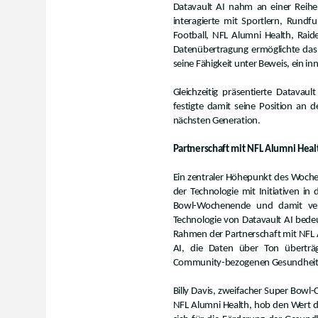
Datavault AI nahm an einer Reihe
interagierte mit Sportlern, Rund
Football, NFL Alumni Health, Raid
Datenübertragung ermöglichte das
seine Fähigkeit unter Beweis, ein in
Gleichzeitig präsentierte Datavau
festigte damit seine Position an d
nächsten Generation.
Partnerschaft mit NFL Alumni Heal
Ein zentraler Höhepunkt des Woche
der Technologie mit Initiativen 
Bowl-Wochenende und damit verb
Technologie von Datavault AI bed
Rahmen der Partnerschaft mit NFL 
AI, die Daten über Ton überträ
Community-bezogenen Gesundheits
Billy Davis, zweifacher Super Bow
NFL Alumni Health, hob den Wert d