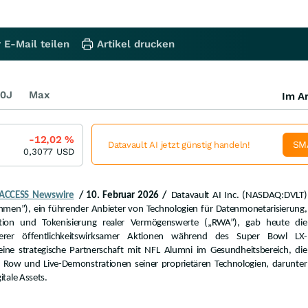
 E-Mail teilen
Artikel drucken
0J
Max
Im Ar
-12,02
%
SM
Datavault AI jetzt günstig handeln!
0,3077
USD
ACCESS Newswire
/ 10. Februar 2026 /
Datavault AI Inc. (NASDAQ:DVLT)
hmen”), ein führender Anbieter von Technologien für Datenmonetarisierung,
raktion und Tokenisierung realer Vermögenswerte („RWA”), gab heute die
rerer öffentlichkeitswirksamer Aktionen während des Super Bowl LX-
ne strategische Partnerschaft mit NFL Alumni im Gesundheitsbereich, die
o Row und Live-Demonstrationen seiner proprietären Technologien, darunter
itale Assets.