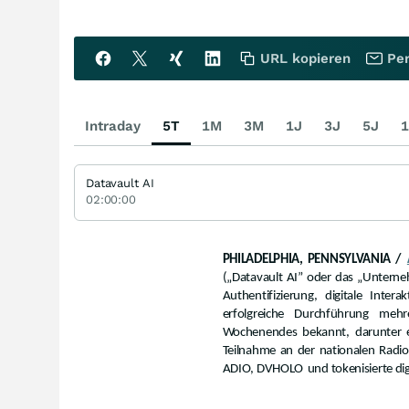
URL kopieren
Per
Intraday
5T
1M
3M
1J
3J
5J
1
Datavault AI
02:00:00
PHILADELPHIA, PENNSYLVANIA /
(„Datavault AI” oder das „Unterne
Authentifizierung, digitale Inte
erfolgreiche Durchführung meh
Wochenendes bekannt, darunter ei
Teilnahme an der nationalen Radi
ADIO
, DVHOLO
und tokenisierte dig