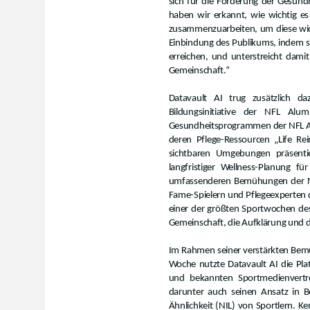
sich für die Förderung der Gesun
haben wir erkannt, wie wichtig es
zusammenzuarbeiten, um diese wicht
Einbindung des Publikums, indem sie
erreichen, und unterstreicht dam
Gemeinschaft.“
Datavault AI trug zusätzlich da
Bildungsinitiative der NFL A
Gesundheitsprogrammen der NFL Alu
deren Pflege-Ressourcen „Life R
sichtbaren Umgebungen präsenti
langfristiger Wellness-Planung f
umfassenderen Bemühungen der NFL
Fame-Spielern und Pflegeexperten 
einer der größten Sportwochen des
Gemeinschaft, die Aufklärung und 
Im Rahmen seiner verstärkten Bem
Woche nutzte Datavault AI die Pl
und bekannten Sportmedienvertr
darunter auch seinen Ansatz in 
Ähnlichkeit (NIL) von Sportlern. K