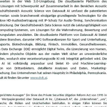
swerten in der Web 3.0-Umgebung. Die cloudbasierte Plattform des
Lösungen mit Schwerpunkt auf Zusammenarbeit in den Bereichen Acoustic
schäftsbereich Acoustic Science von Datavault AI umfasst die patentierten
merian
sowie branchenweit einzigartige grundlegende Technologien für die
lose HD-Audioübertragung mit IP-Schutz für Audio-Timing, Synchronisation
rückung. Der Geschäftsbereich Data Science nutzt die Leistungsfähigkeit von
Computing-Systemen, um Lösungen für die Wahrnehmung, Bewertung und
rungsdaten anzubieten. Die cloudbasierte Plattform von Datavault AI bietet
dene Branchen, darunter HPC-Softwarelizenzen für Sport und Unterhaltung,
gsorte, Biotechnologie, Bildung, Fintech, Immobilien, Gesundheitswesen,
n Data Exchange
(IDE) ermöglicht Digital Twins, die Lizenzierung von Namen,
 indem physische Objekte aus der realen Welt sicher an unveränderliche
n, wodurch eine verantwortungsvolle KI mit Integrität gefördert wird. Die
t AI ist vollständig anpassbar und bietet KI- und Machine-Learning-
ion von Drittanbietern, detaillierte Analysen und Daten, Marketing-
hung. Das Unternehmen hat seinen Hauptsitz in Philadelphia, Pennsylvania.
t AI finden Sie unter
www.dvlt.ai
.
sgerichtete Aussagen“ (im Sinne des Private Securities Litigation Reform Act von 1995 in
Wertpapiergesetze) über Datavault AI Inc. („Datavault AI“, das „Unternehmen“, „uns“,
nche, die Risiken und Unsicherheiten beinhalten. In einigen Fällen können Sie