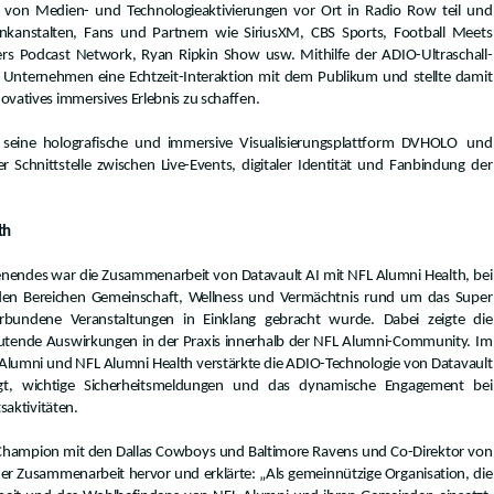
 von Medien- und Technologieaktivierungen vor Ort in Radio Row teil und
funkanstalten, Fans und Partnern wie SiriusXM, CBS Sports, Football Meets
ers Podcast Network, Ryan Ripkin Show usw. Mithilfe der ADIO-Ultraschall-
 Unternehmen eine Echtzeit-Interaktion mit dem Publikum und stellte damit
novatives immersives Erlebnis zu schaffen.
lt seine holografische und immersive Visualisierungsplattform DVHOLO
und
er Schnittstelle zwischen Live-Events, digitaler Identität und Fanbindung der
th
nendes war die Zusammenarbeit von Datavault AI mit NFL Alumni Health, bei
in den Bereichen Gemeinschaft, Wellness und Vermächtnis rund um das Super
undene Veranstaltungen in Einklang gebracht wurde. Dabei zeigte die
eutende Auswirkungen in der Praxis innerhalb der NFL Alumni-Community. Im
Alumni und NFL Alumni Health verstärkte die ADIO
-Technologie von Datavault
gt, wichtige Sicherheitsmeldungen und das dynamische Engagement bei
aktivitäten.
l-Champion mit den Dallas Cowboys und Baltimore Ravens und Co-Direktor von
er Zusammenarbeit hervor und erklärte: „Als gemeinnützige Organisation, die