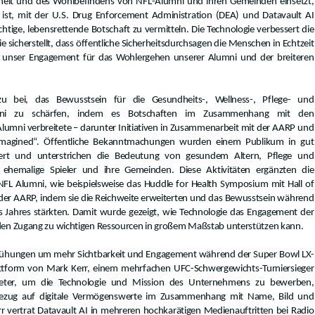
dheit und des Wohlbefindens von NFL-Alumni und ihren Gemeinden einsetzt,
 ist, mit der U.S. Drug Enforcement Administration (DEA) und Datavault AI
ige, lebensrettende Botschaft zu vermitteln. Die Technologie verbessert die
 sicherstellt, dass öffentliche Sicherheitsdurchsagen die Menschen in Echtzeit
it unser Engagement für das Wohlergehen unserer Alumni und der breiteren
zu bei, das Bewusstsein für die Gesundheits-, Wellness-, Pflege- und
lumni zu schärfen, indem es Botschaften im Zusammenhang mit den
mni verbreitete – darunter Initiativen in Zusammenarbeit mit der AARP und
eimagined“. Öffentliche Bekanntmachungen wurden einem Publikum in gut
ert und unterstrichen die Bedeutung von gesundem Altern, Pflege und
ür ehemalige Spieler und ihre Gemeinden. Diese Aktivitäten ergänzten die
 Alumni, wie beispielsweise das Huddle for Health Symposium mit Hall of
der AARP, indem sie die Reichweite erweiterten und das Bewusstsein während
 Jahres stärkten. Damit wurde gezeigt, wie Technologie das Engagement der
den Zugang zu wichtigen Ressourcen in großem Maßstab unterstützen kann.
ühungen um mehr Sichtbarkeit und Engagement während der Super Bowl LX-
attform von Mark Kerr, einem mehrfachen UFC-Schwergewichts-Turniersieger
eter, um die Technologie und Mission des Unternehmens zu bewerben,
Bezug auf digitale Vermögenswerte im Zusammenhang mit Name, Bild und
err vertrat Datavault AI in mehreren hochkarätigen Medienauftritten bei Radio