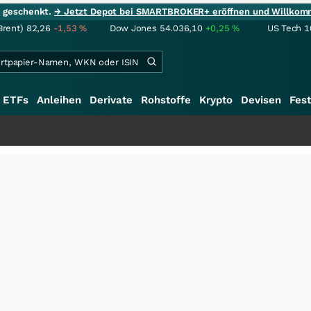
ie geschenkt.
→ Jetzt Depot bei SMARTBROKER+ eröffnen und Willkom
Brent)
82,26
-1,53
%
Dow Jones
54.036,10
+0,25
%
US Tech 1
ETFs
Anleihen
Derivate
Rohstoffe
Krypto
Devisen
Fest