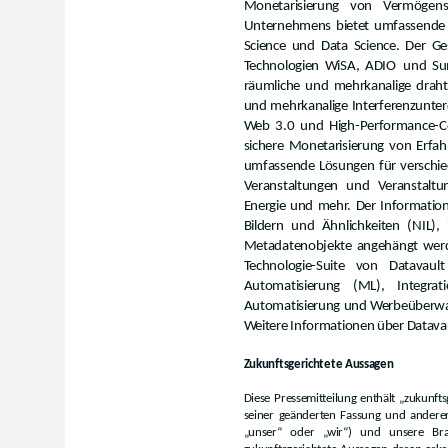
Monetarisierung von Vermögen
Unternehmens bietet umfassende 
Science und Data Science. Der Ge
Technologien WiSA
, ADIO
und Su
räumliche und mehrkanalige draht
und mehrkanalige Interferenzunterd
Web 3.0 und High-Performance-
sichere Monetarisierung von Erfah
umfassende Lösungen für verschie
Veranstaltungen und Veranstaltun
Energie und mehr. Der Informatio
Bildern und Ähnlichkeiten (NIL),
Metadatenobjekte angehängt werde
Technologie-Suite von Datavaul
Automatisierung (ML), Integrat
Automatisierung und Werbeüberwac
Weitere Informationen über Datavaul
Zukunftsgerichtete Aussagen
Diese Pressemitteilung enthält „zukunft
seiner geänderten Fassung und anderer 
„unser“ oder „wir“) und unsere Bra