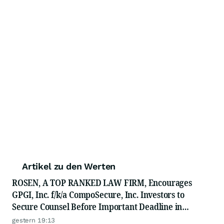
Artikel zu den Werten
ROSEN, A TOP RANKED LAW FIRM, Encourages
GPGI, Inc. f/k/a CompoSecure, Inc. Investors to
Secure Counsel Before Important Deadline in
Securities Class Action - GPGI, CMPO
gestern 19:13