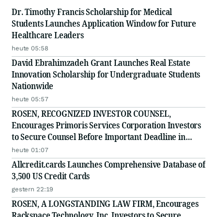
Dr. Timothy Francis Scholarship for Medical
Students Launches Application Window for Future
Healthcare Leaders
heute 05:58
David Ebrahimzadeh Grant Launches Real Estate
Innovation Scholarship for Undergraduate Students
Nationwide
heute 05:57
ROSEN, RECOGNIZED INVESTOR COUNSEL,
Encourages Primoris Services Corporation Investors
to Secure Counsel Before Important Deadline in
Securities Class Action - PRIM
heute 01:07
Allcredit.cards Launches Comprehensive Database of
3,500 US Credit Cards
gestern 22:19
ROSEN, A LONGSTANDING LAW FIRM, Encourages
Rackspace Technology, Inc. Investors to Secure