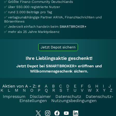
✅ Größte Finanz-Community Deutschlands
✅ über 550.000 registrierte Nutzer
✅ rund 2.000 Beiträge pro Tag
✅ verlagsunabhängige Partner ARIVA, FinanzNachrichten und
BörsenNews
✅ Jederzeit einfach handeln beim
SMARTBROKER+
✅ mehr als 25 Jahre Marktpräsenz
Jetzt Depot sichern
Ihre Lieblingsaktie geschenkt!
Jetzt Depot bei SMARTBROKER+ eröffnen und
Willkommensgeschenk sichern.
Aktien von A - Z:
#
A
B
C
D
E
F
G
H
I
J
K
L
M
N
O
P
Q
R
S
T
U
V
W
X
Y
Z
Impressum
Disclaimer
Datenschutz
Datenschutz-
Einstellungen
Nutzungsbedingungen