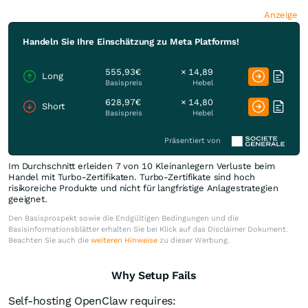
Anzeige
Handeln Sie Ihre Einschätzung zu Meta Platforms!
555,93€
× 14,89
Long
Basispreis
Hebel
628,97€
× 14,80
Short
Basispreis
Hebel
Präsentiert von
Im Durchschnitt erleiden 7 von 10 Kleinanlegern Verluste beim
Handel mit Turbo-Zertifikaten. Turbo-Zertifikate sind hoch
risikoreiche Produkte und nicht für langfristige Anlagestrategien
geeignet.
Den Basisprospekt sowie die Endgültigen Bedingungen und die
Basisinformationsblätter erhalten Sie bei Klick auf das Disclaimer Dokument.
Beachten Sie auch die
weiteren Hinweise
zu dieser Werbung.
Why Setup Fails
Self-hosting OpenClaw requires: