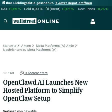
🎁 Ihre Lieblingsaktie geschenkt.
→ Jetzt Depot eröffnen
DAX
+0,69
%
Gold
0,00
%
Öl (Brent)
+0,02
%
Dow Jones
+0,25
%
Aktien
Meta Platforms (A) Aktie
Startseite
Nachrichten zu Meta Platforms (A)
169
0 Kommentare
OpenClawd AI Launches New
Hosted Platform to Simplify
OpenClaw Setup
Verfasst von
newsfile