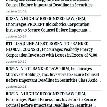
Counsel Before Important Deadline in Securities
Class Action - RXT
gestern 21:05
ROSEN, A HIGHLY RECOGNIZED LAW FIRM,
Encourages PROCEPT BioRobotics Corporation
Investors to Secure Counsel Before Important
Deadline in Securities Class Action - PRCT
gestern 20:34
BTU DEADLINE ALERT: ROSEN, TOP RANKED
GLOBAL COUNSEL, Encourages Peabody Energy
Corporation Investors with Losses in Excess of $100K
to Secure Counsel Before Important Deadline in
gestern 20:30
Securities Class Action - BTU
ROSEN, A TOP RANKED LAW FIRM, Encourages
Microvast Holdings, Inc. Investors to Secure Counsel
Before Important Deadline in Securities Class Action
- MVST
gestern 20:28
ROSEN, A HIGHLY RECOGNIZED LAW FIRM,
Encourages Planet Fitness, Inc. Investors to Secure
Counsel Before Important Deadline in Securities