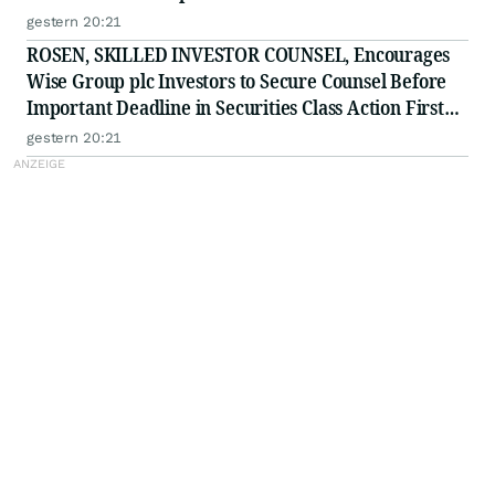
Class Action - PLNT
gestern 20:21
ROSEN, SKILLED INVESTOR COUNSEL, Encourages
Wise Group plc Investors to Secure Counsel Before
Important Deadline in Securities Class Action First
Filed by the Firm - WSE
gestern 20:21