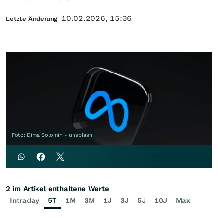
10.02.2026, 15:36
Letzte Änderung
Foto: Dima Solomin - unsplash
2 im Artikel enthaltene Werte
Intraday
5T
1M
3M
1J
3J
5J
10J
Max