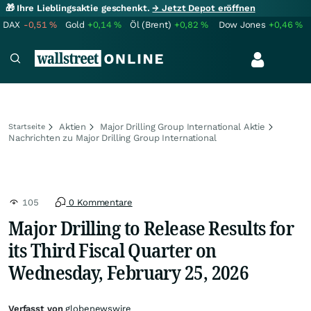
🎁 Ihre Lieblingsaktie geschenkt.
→ Jetzt Depot eröffnen
DAX
-0,51
%
Gold
+0,14
%
Öl (Brent)
+0,82
%
Dow Jones
+0,46
%
Aktien
Major Drilling Group International Aktie
Startseite
Nachrichten zu Major Drilling Group International
105
0 Kommentare
Major Drilling to Release Results for
its Third Fiscal Quarter on
Wednesday, February 25, 2026
Verfasst von
globenewswire