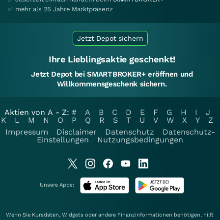
✅ mehr als 25 Jahre Marktpräsenz
Jetzt Depot sichern
Ihre Lieblingsaktie geschenkt!
Jetzt Depot bei SMARTBROKER+ eröffnen und
Willkommensgeschenk sichern.
Aktien von A - Z:
#
A
B
C
D
E
F
G
H
I
J
K
L
M
N
O
P
Q
R
S
T
U
V
W
X
Y
Z
Impressum
Disclaimer
Datenschutz
Datenschutz-
Einstellungen
Nutzungsbedingungen
Unsere Apps:
Wenn Sie Kursdaten, Widgets oder andere Finanzinformationen benötigen, hilft