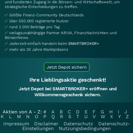
und fundierten Zugang in die Börsen- und Wirtschaftswelt, um
strategische Entscheidungen zu treffen.
✅ Größte Finanz-Community Deutschlands
✅ über 550.000 registrierte Nutzer
✅ rund 2.000 Beiträge pro Tag
✅ verlagsunabhängige Partner ARIVA, FinanzNachrichten und
BörsenNews
✅ Jederzeit einfach handeln beim
SMARTBROKER+
✅ mehr als 25 Jahre Marktpräsenz
Jetzt Depot sichern
Ihre Lieblingsaktie geschenkt!
Jetzt Depot bei SMARTBROKER+ eröffnen und
Willkommensgeschenk sichern.
Aktien von A - Z:
#
A
B
C
D
E
F
G
H
I
J
K
L
M
N
O
P
Q
R
S
T
U
V
W
X
Y
Z
Impressum
Disclaimer
Datenschutz
Datenschutz-
Einstellungen
Nutzungsbedingungen