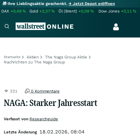
🎁 Ihre Lieblingsaktie geschenkt.
→ Jetzt Depot eröffnen
DAX
+0,49
%
Gold
+2,37
%
Öl (Brent)
+0,09
%
Dow Jones
+0,11
%
Aktien
The Naga Group Aktie
Startseite
Nachrichten zu The Naga Group
221
0 Kommentare
NAGA: Starker Jahresstart
Verfasst von
Researchguide
18.02.2026, 08:04
Letzte Änderung