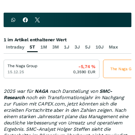
1 im Artikel enthaltener Wert
Intraday
5T
1M
3M
1J
3J
5J
10J
Max
The Naga Group
-5,74
%
The Naga Grou
15.12.25
0,3590
EUR
2025 war für
NAGA
nach Darstellung von
SMC-
Research
noch ein Transformationsjahr im Nachgang
zur Fusion mit CAPEX.com, jetzt könnten sich die
erzielten Fortschritte aber in den Zahlen zeigen. Nach
einem starken Jahresstart plane das Management eine
deutliche Verbesserung von Umsatz und operativem
Ergebnis. SMC-Analyst Holger Steffen sieht die