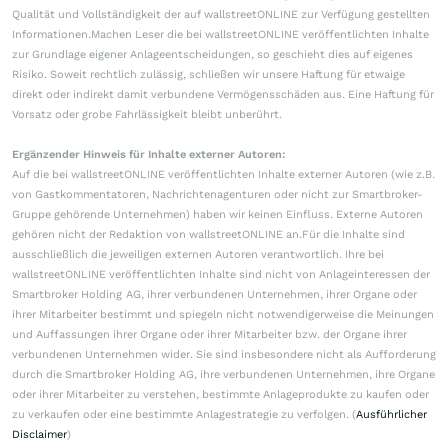
Qualität und Vollständigkeit der auf wallstreetONLINE zur Verfügung gestellten
Informationen.Machen Leser die bei wallstreetONLINE veröffentlichten Inhalte
zur Grundlage eigener Anlageentscheidungen, so geschieht dies auf eigenes
Risiko. Soweit rechtlich zulässig, schließen wir unsere Haftung für etwaige
direkt oder indirekt damit verbundene Vermögensschäden aus. Eine Haftung für
Vorsatz oder grobe Fahrlässigkeit bleibt unberührt.
Ergänzender Hinweis für Inhalte externer Autoren:
Auf die bei wallstreetONLINE veröffentlichten Inhalte externer Autoren (wie z.B.
von Gastkommentatoren, Nachrichtenagenturen oder nicht zur Smartbroker-
Gruppe gehörende Unternehmen) haben wir keinen Einfluss. Externe Autoren
gehören nicht der Redaktion von wallstreetONLINE an.Für die Inhalte sind
ausschließlich die jeweiligen externen Autoren verantwortlich. Ihre bei
wallstreetONLINE veröffentlichten Inhalte sind nicht von Anlageinteressen der
Smartbroker Holding AG, ihrer verbundenen Unternehmen, ihrer Organe oder
ihrer Mitarbeiter bestimmt und spiegeln nicht notwendigerweise die Meinungen
und Auffassungen ihrer Organe oder ihrer Mitarbeiter bzw. der Organe ihrer
verbundenen Unternehmen wider. Sie sind insbesondere nicht als Aufforderung
durch die Smartbroker Holding AG, ihre verbundenen Unternehmen, ihre Organe
oder ihrer Mitarbeiter zu verstehen, bestimmte Anlageprodukte zu kaufen oder
zu verkaufen oder eine bestimmte Anlagestrategie zu verfolgen. (
Ausführlicher
Disclaimer
)