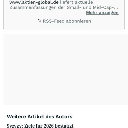
www.aktien-global.de
liefert aktuelle
Zusammenfassungen der Small- und Mid-Cap-
Analysen deutscher Researchhäuser und -
Mehr anzeigen
abteilungen. Das gesamte Spektrum der
RSS-Feed abonnieren
Berichterstattung von AKTIEN-GLOBAL reicht
von Marktberichten zu den wichtigsten Indizes
im In- und Ausland, über News und
Kommentare zu internationalen Blue-Chips bis
zur laufenden Beobachtung deutscher
Nebenwerte.
Weitere Artikel des Autors
Syzygy: Ziele für 2026 bestätigt