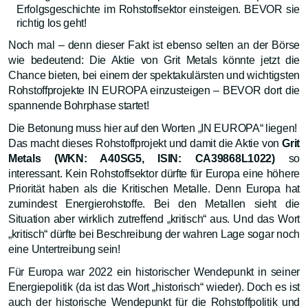
Erfolgsgeschichte im Rohstoffsektor einsteigen. BEVOR sie
richtig los geht!
Noch mal – denn dieser Fakt ist ebenso selten an der Börse
wie bedeutend: Die Aktie von Grit Metals könnte jetzt die
Chance bieten, bei einem der spektakulärsten und wichtigsten
Rohstoffprojekte IN EUROPA einzusteigen – BEVOR dort die
spannende Bohrphase startet!
Die Betonung muss hier auf den Worten „IN EUROPA“ liegen!
Das macht dieses Rohstoffprojekt und damit die Aktie von
Grit
Metals (WKN: A40SG5, ISIN: CA39868L1022)
so
interessant. Kein Rohstoffsektor dürfte für Europa eine höhere
Priorität haben als die Kritischen Metalle. Denn Europa hat
zumindest Energierohstoffe. Bei den Metallen sieht die
Situation aber wirklich zutreffend „kritisch“ aus. Und das Wort
„kritisch“ dürfte bei Beschreibung der wahren Lage sogar noch
eine Untertreibung sein!
Für Europa war 2022 ein historischer Wendepunkt in seiner
Energiepolitik (da ist das Wort „historisch“ wieder). Doch es ist
auch der historische Wendepunkt für die Rohstoffpolitik und