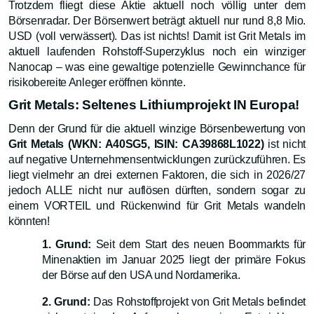
Trotzdem fliegt diese Aktie aktuell noch völlig unter dem
Börsenradar. Der Börsenwert beträgt aktuell nur rund 8,8 Mio.
USD (voll verwässert). Das ist nichts! Damit ist Grit Metals im
aktuell laufenden Rohstoff-Superzyklus noch ein winziger
Nanocap – was eine gewaltige potenzielle Gewinnchance für
risikobereite Anleger eröffnen könnte.
Grit Metals: Seltenes Lithiumprojekt IN Europa!
Denn der Grund für die aktuell winzige Börsenbewertung von
Grit Metals (WKN: A40SG5, ISIN: CA39868L1022)
ist nicht
auf negative Unternehmensentwicklungen zurückzuführen. Es
liegt vielmehr an drei externen Faktoren, die sich in 2026/27
jedoch ALLE nicht nur auflösen dürften, sondern sogar zu
einem VORTEIL und Rückenwind für Grit Metals wandeln
könnten!
1. Grund:
Seit dem Start des neuen Boommarkts für
Minenaktien im Januar 2025 liegt der primäre Fokus
der Börse auf den USA und Nordamerika.
2. Grund:
Das Rohstoffprojekt von Grit Metals befindet