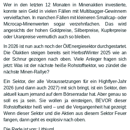
Wer in den letzten 12 Monaten in Minenaktien investierte,
konnte sein Geld in vielen Fällen mit Multibagger-Gewinnern
vervielfachen. In manchen Fällen mit kleineren Smallcap- oder
Microcap-Minenwerten sogar verzehnfachen. Das wird
angesichts der hohen Goldpreise, Silberpreise, Kupferpreise
oder Uranpreise vermutlich auch so bleiben.
In 2026 ist nun auch noch der Öl/Energiesektor durchgestartet.
Die Ölaktien steigen bereits seit Herbst/Winter 2025 wie an
der Schnur gezogen nach oben. Viele Anleger fragen sich
jetzt: Was ist der nächste heiße Rohstoffsektor, wo zündet die
nächste Minen-Rallye?
Ein Sektor, der alle Voraussetzungen für ein Highflyer-Jahr
2026 (und dann auch 2027) mit sich bringt, ist ein Sektor, den
aktuell kaum jemand auf dem Börsenradar hat. Aber genau so
soll es ja sein. Sie wollen ja einsteigen, BEVOR dieser
Rohstoffsektor heiß wird – und die Vergangenheit hat gezeigt:
Wenn dieser Sektor und die Aktien aus diesem Sektor Feuer
fangen, dann geht es explosiv nach oben.
Die Rede ist von: Lithium!