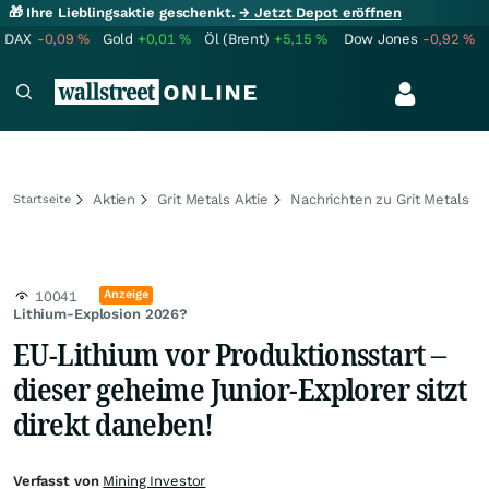
🎁 Ihre Lieblingsaktie geschenkt.
→ Jetzt Depot eröffnen
DAX
-0,09
%
Gold
+0,01
%
Öl (Brent)
+5,15
%
Dow Jones
-0,92
%
Aktien
Grit Metals Aktie
Nachrichten zu Grit Metals
Startseite
Anzeige
10041
Lithium-Explosion 2026?
EU-Lithium vor Produktionsstart –
dieser geheime Junior-Explorer sitzt
direkt daneben!
Verfasst von
Mining Investor