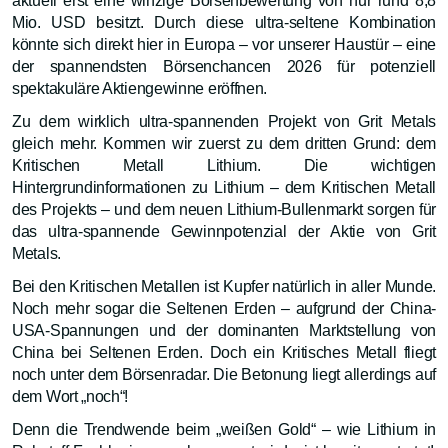
aktuell erst eine winzige Börsenbewertung von nur rund 8,8
Mio. USD besitzt. Durch diese ultra-seltene Kombination
könnte sich direkt hier in Europa – vor unserer Haustür – eine
der spannendsten Börsenchancen 2026 für potenziell
spektakuläre Aktiengewinne eröffnen.
Zu dem wirklich ultra-spannenden Projekt von Grit Metals
gleich mehr. Kommen wir zuerst zu dem dritten Grund: dem
Kritischen Metall Lithium. Die wichtigen
Hintergrundinformationen zu Lithium – dem Kritischen Metall
des Projekts – und dem neuen Lithium-Bullenmarkt sorgen für
das ultra-spannende Gewinnpotenzial der Aktie von Grit
Metals.
Bei den Kritischen Metallen ist Kupfer natürlich in aller Munde.
Noch mehr sogar die Seltenen Erden – aufgrund der China-
USA-Spannungen und der dominanten Marktstellung von
China bei Seltenen Erden. Doch ein Kritisches Metall fliegt
noch unter dem Börsenradar. Die Betonung liegt allerdings auf
dem Wort „noch“!
Denn die Trendwende beim „weißen Gold“ – wie Lithium in