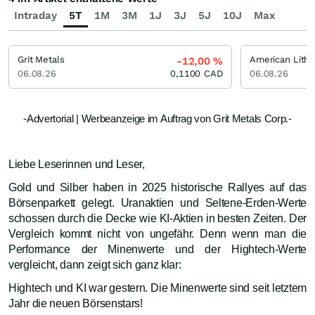
Intraday
5T
1M
3M
1J
3J
5J
10J
Max
Grit Metals
American Lith
-12,00
%
06.08.26
0,1100
CAD
06.08.26
-Advertorial | Werbeanzeige im Auftrag von Grit Metals Corp.-
Liebe Leserinnen und Leser,
Gold und Silber haben in 2025 historische Rallyes auf das
Börsenparkett gelegt. Uranaktien und Seltene-Erden-Werte
schossen durch die Decke wie KI-Aktien in besten Zeiten. Der
Vergleich kommt nicht von ungefähr. Denn wenn man die
Performance der Minenwerte und der Hightech-Werte
vergleicht, dann zeigt sich ganz klar:
Hightech und KI war gestern. Die Minenwerte sind seit letztem
Jahr die neuen Börsenstars!