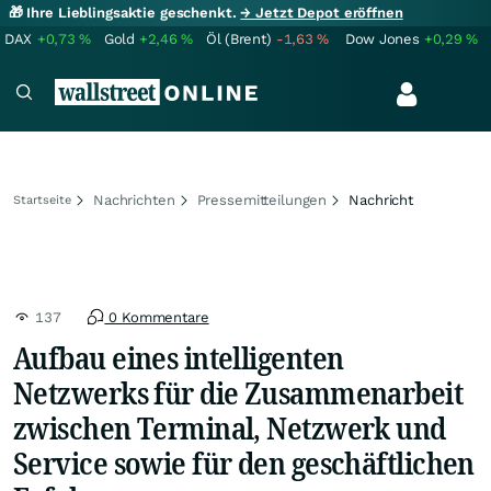
🎁 Ihre Lieblingsaktie geschenkt.
→ Jetzt Depot eröffnen
DAX
+0,73
%
Gold
+2,46
%
Öl (Brent)
-1,63
%
Dow Jones
+0,29
%
Nachrichten
Pressemitteilungen
Nachricht
Startseite
137
0 Kommentare
Aufbau eines intelligenten
Netzwerks für die Zusammenarbeit
zwischen Terminal, Netzwerk und
Service sowie für den geschäftlichen