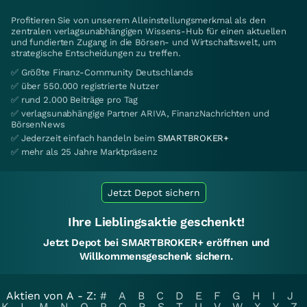
Profitieren Sie von unserem Alleinstellungsmerkmal als den
zentralen verlagsunabhängigen Wissens-Hub für einen aktuellen
und fundierten Zugang in die Börsen- und Wirtschaftswelt, um
strategische Entscheidungen zu treffen.
✅ Größte Finanz-Community Deutschlands
✅ über 550.000 registrierte Nutzer
✅ rund 2.000 Beiträge pro Tag
✅ verlagsunabhängige Partner ARIVA, FinanzNachrichten und
BörsenNews
✅ Jederzeit einfach handeln beim
SMARTBROKER+
✅ mehr als 25 Jahre Marktpräsenz
Jetzt Depot sichern
Ihre Lieblingsaktie geschenkt!
Jetzt Depot bei SMARTBROKER+ eröffnen und
Willkommensgeschenk sichern.
Aktien von A - Z:
#
A
B
C
D
E
F
G
H
I
J
K
L
M
N
O
P
Q
R
S
T
U
V
W
X
Y
Z