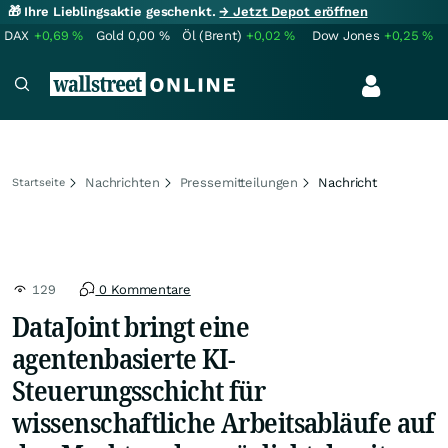
🎁 Ihre Lieblingsaktie geschenkt.
→ Jetzt Depot eröffnen
DAX
+0,69
%
Gold
0,00
%
Öl (Brent)
+0,02
%
Dow Jones
+0,25
%
Nachrichten
Pressemitteilungen
Nachricht
Startseite
129
0 Kommentare
DataJoint bringt eine
agentenbasierte KI-
Steuerungsschicht für
wissenschaftliche Arbeitsabläufe auf