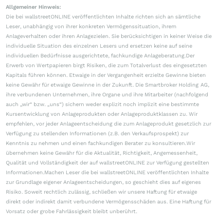
Allgemeiner Hinweis:
Die bei wallstreetONLINE veröffentlichten Inhalte richten sich an sämtliche
Leser, unabhängig von ihrer konkreten Vermögenssituation, ihrem
Anlageverhalten oder ihren Anlagezielen. Sie berücksichtigen in keiner Weise die
individuelle Situation des einzelnen Lesers und ersetzen keine auf seine
individuellen Bedürfnisse ausgerichtete, fachkundige Anlageberatung.Der
Erwerb von Wertpapieren birgt Risiken, die zum Totalverlust des eingesetzten
Kapitals führen können. Etwaige in der Vergangenheit erzielte Gewinne bieten
keine Gewähr für etwaige Gewinne in der Zukunft. Die Smartbroker Holding AG,
ihre verbundenen Unternehmen, ihre Organe und ihre Mitarbeiter (nachfolgend
auch „wir“ bzw. „uns“) sichern weder explizit noch implizit eine bestimmte
Kursentwicklung von Anlageprodukten oder Anlageproduktklassen zu. Wir
empfehlen, vor jeder Anlageentscheidung die zum Anlageprodukt gesetzlich zur
Verfügung zu stellenden Informationen (z.B. den Verkaufsprospekt) zur
Kenntnis zu nehmen und einen fachkundigen Berater zu konsultieren.Wir
übernehmen keine Gewähr für die Aktualität, Richtigkeit, Angemessenheit,
Qualität und Vollständigkeit der auf wallstreetONLINE zur Verfügung gestellten
Informationen.Machen Leser die bei wallstreetONLINE veröffentlichten Inhalte
zur Grundlage eigener Anlageentscheidungen, so geschieht dies auf eigenes
Risiko. Soweit rechtlich zulässig, schließen wir unsere Haftung für etwaige
direkt oder indirekt damit verbundene Vermögensschäden aus. Eine Haftung für
Vorsatz oder grobe Fahrlässigkeit bleibt unberührt.