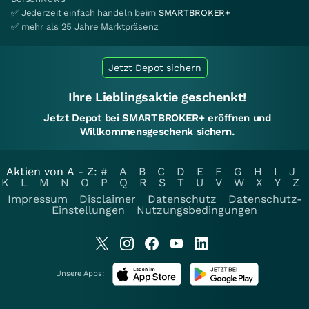
✅ Jederzeit einfach handeln beim
SMARTBROKER+
✅ mehr als 25 Jahre Marktpräsenz
Jetzt Depot sichern
Ihre Lieblingsaktie geschenkt!
Jetzt Depot bei SMARTBROKER+ eröffnen und
Willkommensgeschenk sichern.
Aktien von A - Z:
#
A
B
C
D
E
F
G
H
I
J
K
L
M
N
O
P
Q
R
S
T
U
V
W
X
Y
Z
Impressum
Disclaimer
Datenschutz
Datenschutz-
Einstellungen
Nutzungsbedingungen
Unsere Apps: