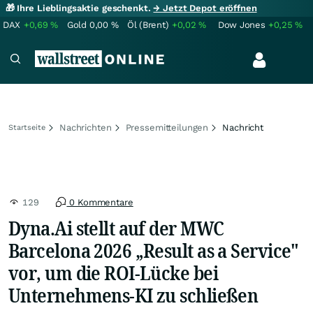
🎁 Ihre Lieblingsaktie geschenkt.
→ Jetzt Depot eröffnen
DAX
+0,69
%
Gold
0,00
%
Öl (Brent)
+0,02
%
Dow Jones
+0,25
%
Nachrichten
Pressemitteilungen
Nachricht
Startseite
129
0 Kommentare
Dyna.Ai stellt auf der MWC
Barcelona 2026 „Result as a Service"
vor, um die ROI-Lücke bei
Unternehmens-KI zu schließen