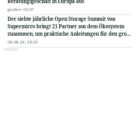
Beratungsgeschäft in Europa aus
gestern 05:07
Der siebte jährliche Open Storage Summit von
Supermicro bringt 21 Partner aus dem Ökosystem
zusammen, um praktische Anleitungen für den groß
angelegten Einsatz von KI in Unternehmen
06.08.26, 18:20
auszutauschen