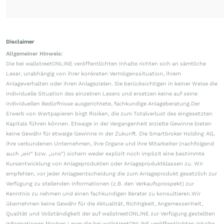
Disclaimer
Allgemeiner Hinweis:
Die bei wallstreetONLINE veröffentlichten Inhalte richten sich an sämtliche
Leser, unabhängig von ihrer konkreten Vermögenssituation, ihrem
Anlageverhalten oder ihren Anlagezielen. Sie berücksichtigen in keiner Weise die
individuelle Situation des einzelnen Lesers und ersetzen keine auf seine
individuellen Bedürfnisse ausgerichtete, fachkundige Anlageberatung.Der
Erwerb von Wertpapieren birgt Risiken, die zum Totalverlust des eingesetzten
Kapitals führen können. Etwaige in der Vergangenheit erzielte Gewinne bieten
keine Gewähr für etwaige Gewinne in der Zukunft. Die Smartbroker Holding AG,
ihre verbundenen Unternehmen, ihre Organe und ihre Mitarbeiter (nachfolgend
auch „wir“ bzw. „uns“) sichern weder explizit noch implizit eine bestimmte
Kursentwicklung von Anlageprodukten oder Anlageproduktklassen zu. Wir
empfehlen, vor jeder Anlageentscheidung die zum Anlageprodukt gesetzlich zur
Verfügung zu stellenden Informationen (z.B. den Verkaufsprospekt) zur
Kenntnis zu nehmen und einen fachkundigen Berater zu konsultieren.Wir
übernehmen keine Gewähr für die Aktualität, Richtigkeit, Angemessenheit,
Qualität und Vollständigkeit der auf wallstreetONLINE zur Verfügung gestellten
Informationen.Machen Leser die bei wallstreetONLINE veröffentlichten Inhalte