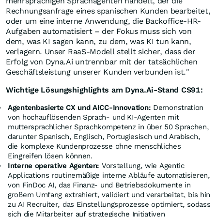
mehrsprachigen Sprachagenten handelt, der die
Rechnungsanfrage eines spanischen Kunden bearbeitet,
oder um eine interne Anwendung, die Backoffice-HR-
Aufgaben automatisiert – der Fokus muss sich von
dem, was KI sagen kann, zu dem, was KI tun kann,
verlagern. Unser RaaS-Modell stellt sicher, dass der
Erfolg von Dyna.Ai untrennbar mit der tatsächlichen
Geschäftsleistung unserer Kunden verbunden ist."
Wichtige Lösungshighlights am Dyna.Ai-Stand CS91:
Agentenbasierte CX und AICC-Innovation:
Demonstration
von hochauflösenden Sprach- und KI-Agenten mit
muttersprachlicher Sprachkompetenz in über 50 Sprachen,
darunter Spanisch, Englisch, Portugiesisch und Arabisch,
die komplexe Kundenprozesse ohne menschliches
Eingreifen lösen können.
Interne operative Agenten:
Vorstellung, wie Agentic
Applications routinemäßige interne Abläufe automatisieren,
von FinDoc AI, das Finanz- und Betriebsdokumente in
großem Umfang extrahiert, validiert und verarbeitet, bis hin
zu AI Recruiter, das Einstellungsprozesse optimiert, sodass
sich die Mitarbeiter auf strategische Initiativen