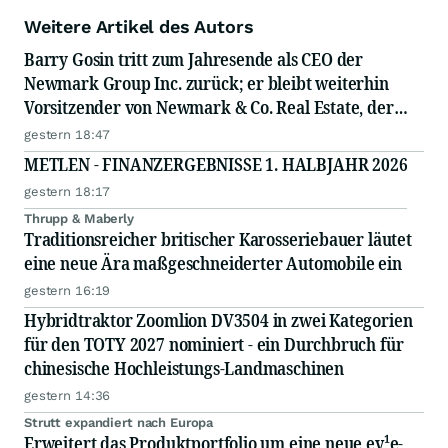
Weitere Artikel des Autors
Barry Gosin tritt zum Jahresende als CEO der
Newmark Group Inc. zurück; er bleibt weiterhin
Vorsitzender von Newmark & Co. Real Estate, der
operativen Gesellschaft von Newmark
gestern 18:47
METLEN - FINANZERGEBNISSE 1. HALBJAHR 2026
gestern 18:17
Thrupp & Maberly
Traditionsreicher britischer Karosseriebauer läutet
eine neue Ära maßgeschneiderter Automobile ein
gestern 16:19
Hybridtraktor Zoomlion DV3504 in zwei Kategorien
für den TOTY 2027 nominiert - ein Durchbruch für
chinesische Hochleistungs-Landmaschinen
gestern 14:36
Strutt expandiert nach Europa
Erweitert das Produktportfolio um eine neue ev¹e-