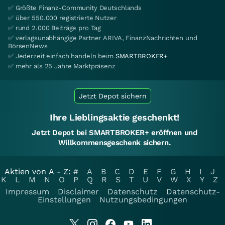
✅ Größte Finanz-Community Deutschlands
✅ über 550.000 registrierte Nutzer
✅ rund 2.000 Beiträge pro Tag
✅ verlagsunabhängige Partner ARIVA, FinanzNachrichten und
BörsenNews
✅ Jederzeit einfach handeln beim
SMARTBROKER+
✅ mehr als 25 Jahre Marktpräsenz
Jetzt Depot sichern
Ihre Lieblingsaktie geschenkt!
Jetzt Depot bei SMARTBROKER+ eröffnen und
Willkommensgeschenk sichern.
Aktien von A - Z:
#
A
B
C
D
E
F
G
H
I
J
K
L
M
N
O
P
Q
R
S
T
U
V
W
X
Y
Z
Impressum
Disclaimer
Datenschutz
Datenschutz-
Einstellungen
Nutzungsbedingungen