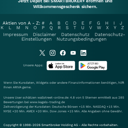
Jetzt Depot bei SMARTBROKER+ eröffnen und
Willkommensgeschenk sichern.
Aktien von A - Z:
#
A
B
C
D
E
F
G
H
I
J
K
L
M
N
O
P
Q
R
S
T
U
V
W
X
Y
Z
Impressum
Disclaimer
Datenschutz
Datenschutz-
Einstellungen
Nutzungsbedingungen
Unsere Apps:
Wenn Sie Kursdaten, Widgets oder andere Finanzinformationen benötigen, hilft
Ihnen
ARIVA
gerne.
Unsere User schätzen wallstreet-online.de: 4.8 von 5 Sternen ermittelt aus 285
Bewertungen bei www.kagels-trading.de
Zeitverzögerung der Kursdaten: Deutsche Börsen +15 Min. NASDAQ +15 Min.
NYSE +20 Min. AMEX +20 Min. Dow Jones +15 Min. Alle Angaben ohne Gewähr.
Copyright © 1998-2026 Smartbroker Holding AG - Alle Rechte vorbehalten.