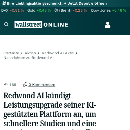
🎁 Ihre Lieblingsaktie geschenkt.
→ Jetzt Depot eröffnen
DAX
-0,51
%
Gold
+0,43
%
Öl (Brent)
-0,26
%
Dow Jones
+0,46
%
Aktien
Redwood AI Aktie
Startseite
Nachrichten zu Redwood AI
169
0 Kommentare
Redwood AI kündigt
Leistungsupgrade seiner KI-
gestützten Plattform an, um
schnellere Studien und eine