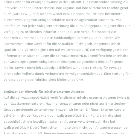
keine Gewähr für etwaige Gewinne in der Zukunft. Die Smartbroker Holding AG,
ihre verbundenen Unternehmen, ihre Organe und ihre Mitarbeiter (nachfolgend
auch „wir“ bzw. „uns“) sichern weder explizit noch implizit eine bestimmte
Kursentwicklung von Anlageprodukten oder Anlageproduktklassen zu. Wir
empfehlen, vor jeder Anlageentscheidung die zum Anlageprodukt gesetzlich zur
Verfügung zu stellenden Informationen (z.B. den Verkaufsprospekt) zur
Kenntnis zu nehmen und einen fachkundigen Berater zu konsultieren.Wir
übernehmen keine Gewähr für die Aktualität, Richtigkeit, Angemessenheit,
Qualität und Vollständigkeit der auf wallstreetONLINE zur Verfügung gestellten
Informationen.Machen Leser die bei wallstreetONLINE veröffentlichten Inhalte
zur Grundlage eigener Anlageentscheidungen, so geschieht dies auf eigenes
Risiko. Soweit rechtlich zulässig, schließen wir unsere Haftung für etwaige
direkt oder indirekt damit verbundene Vermögensschäden aus. Eine Haftung für
Vorsatz oder grobe Fahrlässigkeit bleibt unberührt.
Ergänzender Hinweis für Inhalte externer Autoren:
Auf die bei wallstreetONLINE veröffentlichten Inhalte externer Autoren (wie z.B.
von Gastkommentatoren, Nachrichtenagenturen oder nicht zur Smartbroker-
Gruppe gehörende Unternehmen) haben wir keinen Einfluss. Externe Autoren
gehören nicht der Redaktion von wallstreetONLINE an.Für die Inhalte sind
ausschließlich die jeweiligen externen Autoren verantwortlich. Ihre bei
wallstreetONLINE veröffentlichten Inhalte sind nicht von Anlageinteressen der
Smartbroker Holding AG, ihrer verbundenen Unternehmen, ihrer Organe oder