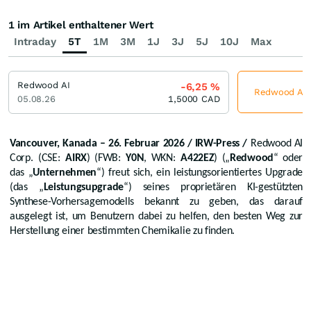
1 im Artikel enthaltener Wert
Intraday
5T
1M
3M
1J
3J
5J
10J
Max
Redwood AI
-6,25
%
Redwood AI j
05.08.26
1,5000
CAD
Vancouver, Kanada – 26. Februar 2026 / IRW-Press /
Redwood AI
Corp.
(CSE:
AIRX
) (FWB:
Y0N
, WKN:
A422EZ
) („
Redwood
“ oder
das „
Unternehmen
“) freut sich, ein leistungsorientiertes Upgrade
(das „
Leistungsupgrade
“) seines proprietären KI-gestützten
Synthese-Vorhersagemodells bekannt zu geben, das darauf
ausgelegt ist, um Benutzern dabei zu helfen, den besten Weg zur
Herstellung einer bestimmten Chemikalie zu finden.