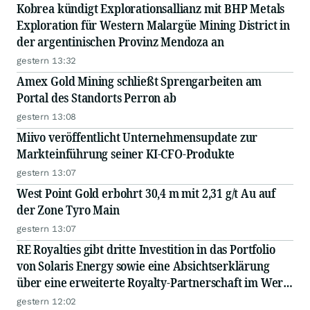
Kobrea kündigt Explorationsallianz mit BHP Metals
Exploration für Western Malargüe Mining District in
der argentinischen Provinz Mendoza an
gestern 13:32
Amex Gold Mining schließt Sprengarbeiten am
Portal des Standorts Perron ab
gestern 13:08
Miivo veröffentlicht Unternehmensupdate zur
Markteinführung seiner KI-CFO-Produkte
gestern 13:07
West Point Gold erbohrt 30,4 m mit 2,31 g/t Au auf
der Zone Tyro Main
gestern 13:07
RE Royalties gibt dritte Investition in das Portfolio
von Solaris Energy sowie eine Absichtserklärung
über eine erweiterte Royalty-Partnerschaft im Wert
von weiteren 62,7 Mio. US$ bekannt
gestern 12:02