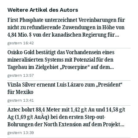
Weitere Artikel des Autors
First Phosphate unterzeichnet Vereinbarungen für
nicht zu refundierende Zuwendungen in Höhe von
4,84 Mio. $ von der kanadischen Regierung für
Straßeninfrastruktur und
gestern 16:42
Stromübertragungsleitungen
Osisko Gold bestätigt das Vorhandensein eines
mineralisierten Systems mit Potenzial für den
Tagebau im Zielgebiet „Proserpine“ auf dem
regionalen Grundstück des Cariboo-Goldprojekts;
gestern 13:57
Vizsla Silver ernennt Luis Lázaro zum „President“
für Mexiko
gestern 13:41
Aztec bohrt 88,4 Meter mit 1,42 g/t Au und 14,58 g/t
Ag (1,69 g/t AuÄq) bei den ersten Step-out-
Bohrungen der North Extension auf dem Projekt
Tombstone in Arizona
gestern 13:39