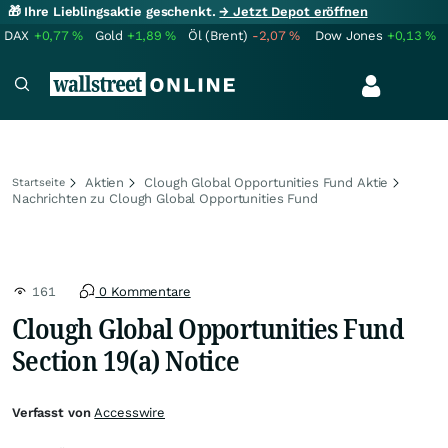
🎁 Ihre Lieblingsaktie geschenkt.
→ Jetzt Depot eröffnen
DAX
+0,77
%
Gold
+1,89
%
Öl (Brent)
-2,07
%
Dow Jones
+0,13
%
Aktien
Clough Global Opportunities Fund Aktie
Startseite
Nachrichten zu Clough Global Opportunities Fund
161
0 Kommentare
Clough Global Opportunities Fund
Section 19(a) Notice
Verfasst von
Accesswire