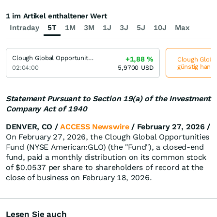
1 im Artikel enthaltener Wert
Intraday
5T
1M
3M
1J
3J
5J
10J
Max
Clough Global Opportunities Fund
+1,88
%
Clough Global
günstig hande
02:04:00
5,9700
USD
Statement Pursuant to Section 19(a) of the Investment
Company Act of 1940
DENVER, CO /
ACCESS Newswire
/ February 27, 2026 /
On February 27, 2026, the Clough Global Opportunities
Fund (NYSE American:GLO) (the "Fund"), a closed-end
fund, paid a monthly distribution on its common stock
of $0.0537 per share to shareholders of record at the
close of business on February 18, 2026.
Lesen Sie auch