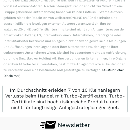
Auf die bei wallstreetONLINE veröffentlichten Inhalte externer Autoren (wie z.B.
von Gastkommentatoren, Nachrichtenagenturen oder nicht zur Smartbroker-
Gruppe gehörende Unternehmen) haben wir keinen Einfluss. Externe Autoren
gehören nicht der Redaktion von wallstreetONLINE an.Für die Inhalte sind
ausschließlich die jeweiligen externen Autoren verantwortlich. Ihre bei
wallstreetONLINE veröffentlichten Inhalte sind nicht von Anlageinteressen der
Smartbroker Holding AG, ihrer verbundenen Unternehmen, ihrer Organe oder
ihrer Mitarbeiter bestimmt und spiegeln nicht notwendigerweise die Meinungen
und Auffassungen ihrer Organe oder ihrer Mitarbeiter bzw. der Organe ihrer
verbundenen Unternehmen wider. Sie sind insbesondere nicht als Aufforderung
durch die Smartbroker Holding AG, ihre verbundenen Unternehmen, ihre Organe
oder ihrer Mitarbeiter zu verstehen, bestimmte Anlageprodukte zu kaufen oder
zu verkaufen oder eine bestimmte Anlagestrategie zu verfolgen. (
Ausführlicher
Disclaimer
)
Im Durchschnitt erleiden 7 von 10 Kleinanlegern
Verluste beim Handel mit Turbo-Zertifikaten. Turbo-
Zertifikate sind hoch risikoreiche Produkte und
nicht für langfristige Anlagestrategien geeignet.
Newsletter