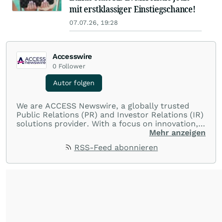
mit erstklassiger Einstiegschance!
07.07.26, 19:28
Accesswire
0
Follower
Autor folgen
We are ACCESS Newswire, a globally trusted
Public Relations (PR) and Investor Relations (IR)
solutions provider. With a focus on innovation,
customer service, and value-driven offerings,
Mehr anzeigen
ACCESS Newswire empowers brands to connect
RSS-Feed abonnieren
with their audiences where it matters most.
From startups and scale-ups to multi-billion-
dollar global brands, we ensure your most
important moments make an impact and
resonate with your audiences.