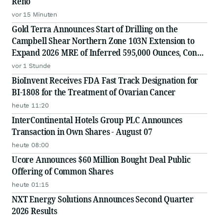
Reno
vor 15 Minuten
Gold Terra Announces Start of Drilling on the
Campbell Shear Northern Zone 103N Extension to
Expand 2026 MRE of Inferred 595,000 Ounces, Con
Mine, Yellowknife, NWT
vor 1 Stunde
BioInvent Receives FDA Fast Track Designation for
BI-1808 for the Treatment of Ovarian Cancer
heute 11:20
InterContinental Hotels Group PLC Announces
Transaction in Own Shares - August 07
heute 08:00
Ucore Announces $60 Million Bought Deal Public
Offering of Common Shares
heute 01:15
NXT Energy Solutions Announces Second Quarter
2026 Results