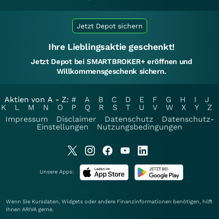
Jetzt Depot sichern
Ihre Lieblingsaktie geschenkt!
Jetzt Depot bei SMARTBROKER+ eröffnen und
Willkommensgeschenk sichern.
Aktien von A - Z:
#
A
B
C
D
E
F
G
H
I
J
K
L
M
N
O
P
Q
R
S
T
U
V
W
X
Y
Z
Impressum
Disclaimer
Datenschutz
Datenschutz-
Einstellungen
Nutzungsbedingungen
Unsere Apps:
Wenn Sie Kursdaten, Widgets oder andere Finanzinformationen benötigen, hilft
Ihnen
ARIVA
gerne.