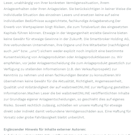
Leser, unabhängig von ihrer konkreten Vermögenssituation, ihrem
Anlageverhalten oder ihren Anlagezielen. Sie berücksichtigen in keiner Weise die
individuelle Situation des einzelnen Lesers und ersetzen keine auf seine
individuellen Bedürfnisse ausgerichtete, fachkundige Anlageberatung.Der
Erwerb von Wertpapieren birgt Risiken, die zum Totalverlust des eingesetzten
Kapitals führen können. Etwaige in der Vergangenheit erzielte Gewinne bieten
keine Gewähr für etwaige Gewinne in der Zukunft. Die Smartbroker Holding AG,
ihre verbundenen Unternehmen, ihre Organe und ihre Mitarbeiter (nachfolgend
auch „wir“ bzw. „uns“) sichern weder explizit noch implizit eine bestimmte
Kursentwicklung von Anlageprodukten oder Anlageproduktklassen zu. Wir
empfehlen, vor jeder Anlageentscheidung die zum Anlageprodukt gesetzlich zur
Verfügung zu stellenden Informationen (z.B. den Verkaufsprospekt) zur
Kenntnis zu nehmen und einen fachkundigen Berater zu konsultieren.Wir
übernehmen keine Gewähr für die Aktualität, Richtigkeit, Angemessenheit,
Qualität und Vollständigkeit der auf wallstreetONLINE zur Verfügung gestellten
Informationen.Machen Leser die bei wallstreetONLINE veröffentlichten Inhalte
zur Grundlage eigener Anlageentscheidungen, so geschieht dies auf eigenes
Risiko. Soweit rechtlich zulässig, schließen wir unsere Haftung für etwaige
direkt oder indirekt damit verbundene Vermögensschäden aus. Eine Haftung für
Vorsatz oder grobe Fahrlässigkeit bleibt unberührt.
Ergänzender Hinweis für Inhalte externer Autoren: