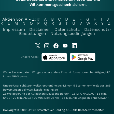
Willkommensgeschenk sichern.
Aktien von A - Z:
#
A
B
C
D
E
F
G
H
I
J
K
L
M
N
O
P
Q
R
S
T
U
V
W
X
Y
Z
Impressum
Disclaimer
Datenschutz
Datenschutz-
Einstellungen
Nutzungsbedingungen
Unsere Apps:
Wenn Sie Kursdaten, Widgets oder andere Finanzinformationen benötigen, hilft
Ihnen
ARIVA
gerne.
Unsere User schätzen wallstreet-online.de: 4.8 von 5 Sternen ermittelt aus 285
Bewertungen bei www.kagels-trading.de
Zeitverzögerung der Kursdaten: Deutsche Börsen +15 Min. NASDAQ +15 Min.
NYSE +20 Min. AMEX +20 Min. Dow Jones +15 Min. Alle Angaben ohne Gewähr.
Copyright © 1998-2026 Smartbroker Holding AG - Alle Rechte vorbehalten.