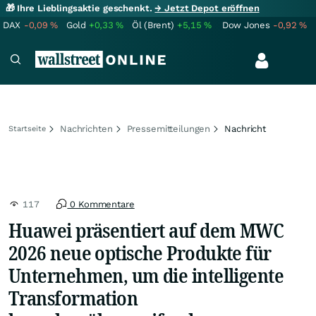
🎁 Ihre Lieblingsaktie geschenkt.
→ Jetzt Depot eröffnen
DAX
-0,09
%
Gold
+0,33
%
Öl (Brent)
+5,15
%
Dow Jones
-0,92
%
Nachrichten
Pressemitteilungen
Nachricht
Startseite
117
0 Kommentare
Huawei präsentiert auf dem MWC
2026 neue optische Produkte für
Unternehmen, um die intelligente
Transformation