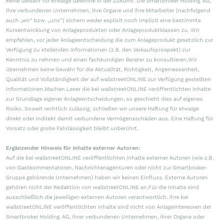
keine Gewähr für etwaige Gewinne in der Zukunft. Die Smartbroker Holding AG,
ihre verbundenen Unternehmen, ihre Organe und ihre Mitarbeiter (nachfolgend
auch „wir“ bzw. „uns“) sichern weder explizit noch implizit eine bestimmte
Kursentwicklung von Anlageprodukten oder Anlageproduktklassen zu. Wir
empfehlen, vor jeder Anlageentscheidung die zum Anlageprodukt gesetzlich zur
Verfügung zu stellenden Informationen (z.B. den Verkaufsprospekt) zur
Kenntnis zu nehmen und einen fachkundigen Berater zu konsultieren.Wir
übernehmen keine Gewähr für die Aktualität, Richtigkeit, Angemessenheit,
Qualität und Vollständigkeit der auf wallstreetONLINE zur Verfügung gestellten
Informationen.Machen Leser die bei wallstreetONLINE veröffentlichten Inhalte
zur Grundlage eigener Anlageentscheidungen, so geschieht dies auf eigenes
Risiko. Soweit rechtlich zulässig, schließen wir unsere Haftung für etwaige
direkt oder indirekt damit verbundene Vermögensschäden aus. Eine Haftung für
Vorsatz oder grobe Fahrlässigkeit bleibt unberührt.
Ergänzender Hinweis für Inhalte externer Autoren:
Auf die bei wallstreetONLINE veröffentlichten Inhalte externer Autoren (wie z.B.
von Gastkommentatoren, Nachrichtenagenturen oder nicht zur Smartbroker-
Gruppe gehörende Unternehmen) haben wir keinen Einfluss. Externe Autoren
gehören nicht der Redaktion von wallstreetONLINE an.Für die Inhalte sind
ausschließlich die jeweiligen externen Autoren verantwortlich. Ihre bei
wallstreetONLINE veröffentlichten Inhalte sind nicht von Anlageinteressen der
Smartbroker Holding AG, ihrer verbundenen Unternehmen, ihrer Organe oder