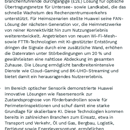
branchenführende durchgängige (E2E) Lösung für optische
Übertragungsnetze für Untersee- sowie Landkabel, die das
schnelle Wachstum des Rechenzentrumsverkehrs
unterstützt. Für Heimszenarien stellte Huawei seine FAN-
Lösung der nächsten Generation vor, die Heimnetzwerke
von reiner Konnektivität hin zum Nutzungserlebnis
weiterentwickelt. Angetrieben von neuen Wi-Fi-Mesh-
sowie FTTR-Technologien mit KI-gestützter Entstörung
dringen die Signale durch eine zusätzliche Wand, erhöhen
die Datenraten unter Störbedingungen um 20 % und
gewährleisten eine nahtlose Abdeckung im gesamten
Zuhause. Die Lösung ermöglicht bandbreitenintensive
Dienste wie Cloud-Gaming und 8K-UHD-Streaming und
bietet damit ein herausragendes Nutzererlebnis.
Im Bereich optischer Sensorik demonstrierte Huawei
innovative Lösungen wie Fasersensorik zur
Zustandsprognose von Förderbandrollen sowie für
Perimeterinspektionen und schuf damit eine starke
Grundlage für skalierbare KI. Diese Technologien kommen
bereits in zahlreichen Branchen zum Einsatz, etwa in
Transport und Verkehr, Öl und Gas, Bergbau, Logistik,
Fertigung sowie Energieversorgung, ermöglichen