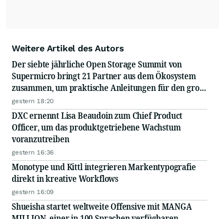
Weitere Artikel des Autors
Der siebte jährliche Open Storage Summit von
Supermicro bringt 21 Partner aus dem Ökosystem
zusammen, um praktische Anleitungen für den groß
angelegten Einsatz von KI in Unternehmen
gestern 18:20
auszutauschen
DXC ernennt Lisa Beaudoin zum Chief Product
Officer, um das produktgetriebene Wachstum
voranzutreiben
gestern 16:36
Monotype und Kittl integrieren Markentypografie
direkt in kreative Workflows
gestern 16:09
Shueisha startet weltweite Offensive mit MANGA
MILLION, einer in 100 Sprachen verfügbaren