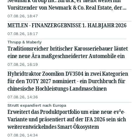
Newmark Group Inc. zurück; er bleibt weiterhin
Vorsitzender von Newmark & Co. Real Estate, der
operativen Gesellschaft von Newmark
07.08.26, 18:47
METLEN - FINANZERGEBNISSE 1. HALBJAHR 2026
07.08.26, 18:17
Thrupp & Maberly
Traditionsreicher britischer Karosseriebauer läutet
eine neue Ära maßgeschneiderter Automobile ein
07.08.26, 16:19
Hybridtraktor Zoomlion DV3504 in zwei Kategorien
für den TOTY 2027 nominiert - ein Durchbruch für
chinesische Hochleistungs-Landmaschinen
07.08.26, 14:36
Strutt expandiert nach Europa
Erweitert das Produktportfolio um eine neue ev¹e-
Variante und präsentiert auf der IFA 2026 sein sich
weiterentwickelndes Smart-Ökosystem
07.08.26, 14:34