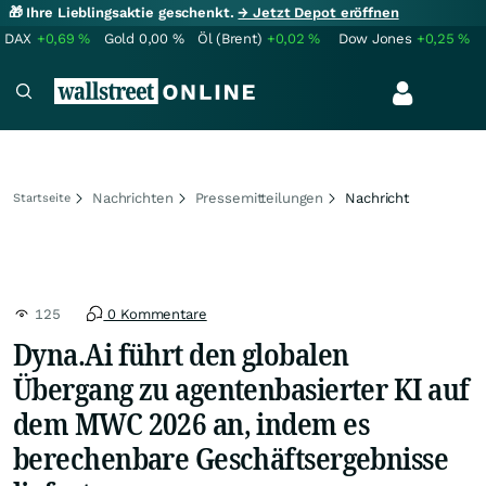
🎁 Ihre Lieblingsaktie geschenkt.
→ Jetzt Depot eröffnen
DAX
+0,69
%
Gold
0,00
%
Öl (Brent)
+0,02
%
Dow Jones
+0,25
%
Nachrichten
Pressemitteilungen
Nachricht
Startseite
125
0 Kommentare
Dyna.Ai führt den globalen
Übergang zu agentenbasierter KI auf
dem MWC 2026 an, indem es
berechenbare Geschäftsergebnisse