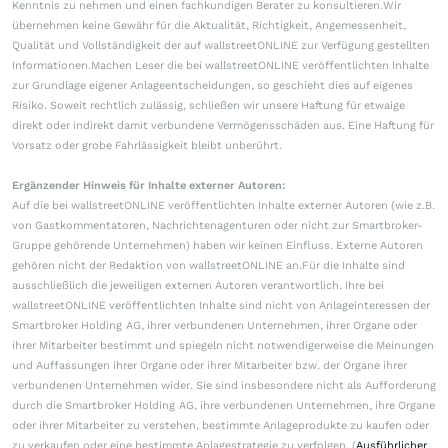
Kenntnis zu nehmen und einen fachkundigen Berater zu konsultieren.Wir
übernehmen keine Gewähr für die Aktualität, Richtigkeit, Angemessenheit,
Qualität und Vollständigkeit der auf wallstreetONLINE zur Verfügung gestellten
Informationen.Machen Leser die bei wallstreetONLINE veröffentlichten Inhalte
zur Grundlage eigener Anlageentscheidungen, so geschieht dies auf eigenes
Risiko. Soweit rechtlich zulässig, schließen wir unsere Haftung für etwaige
direkt oder indirekt damit verbundene Vermögensschäden aus. Eine Haftung für
Vorsatz oder grobe Fahrlässigkeit bleibt unberührt.
Ergänzender Hinweis für Inhalte externer Autoren:
Auf die bei wallstreetONLINE veröffentlichten Inhalte externer Autoren (wie z.B.
von Gastkommentatoren, Nachrichtenagenturen oder nicht zur Smartbroker-
Gruppe gehörende Unternehmen) haben wir keinen Einfluss. Externe Autoren
gehören nicht der Redaktion von wallstreetONLINE an.Für die Inhalte sind
ausschließlich die jeweiligen externen Autoren verantwortlich. Ihre bei
wallstreetONLINE veröffentlichten Inhalte sind nicht von Anlageinteressen der
Smartbroker Holding AG, ihrer verbundenen Unternehmen, ihrer Organe oder
ihrer Mitarbeiter bestimmt und spiegeln nicht notwendigerweise die Meinungen
und Auffassungen ihrer Organe oder ihrer Mitarbeiter bzw. der Organe ihrer
verbundenen Unternehmen wider. Sie sind insbesondere nicht als Aufforderung
durch die Smartbroker Holding AG, ihre verbundenen Unternehmen, ihre Organe
oder ihrer Mitarbeiter zu verstehen, bestimmte Anlageprodukte zu kaufen oder
zu verkaufen oder eine bestimmte Anlagestrategie zu verfolgen. (
Ausführlicher