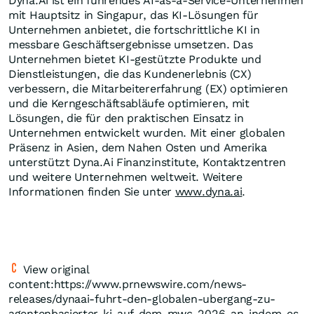
Dyna.Ai ist ein führendes AI-as-a-Service-Unternehmen
mit Hauptsitz in Singapur, das KI-Lösungen für
Unternehmen anbietet, die fortschrittliche KI in
messbare Geschäftsergebnisse umsetzen. Das
Unternehmen bietet KI-gestützte Produkte und
Dienstleistungen, die das Kundenerlebnis (CX)
verbessern, die Mitarbeitererfahrung (EX) optimieren
und die Kerngeschäftsabläufe optimieren, mit
Lösungen, die für den praktischen Einsatz in
Unternehmen entwickelt wurden. Mit einer globalen
Präsenz in Asien, dem Nahen Osten und Amerika
unterstützt Dyna.Ai Finanzinstitute, Kontaktzentren
und weitere Unternehmen weltweit. Weitere
Informationen finden Sie unter
www.dyna.ai
.
View original
content:https://www.prnewswire.com/news-
releases/dynaai-fuhrt-den-globalen-ubergang-zu-
agentenbasierter-ki-auf-dem-mwc-2026-an-indem-es-