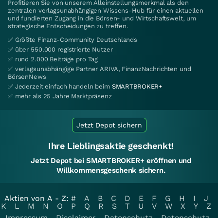
Profitieren Sie von unserem Alleinstellungsmerkmal als den
zentralen verlagsunabhängigen Wissens-Hub für einen aktuellen
und fundierten Zugang in die Börsen- und Wirtschaftswelt, um
strategische Entscheidungen zu treffen.
✅ Größte Finanz-Community Deutschlands
✅ über 550.000 registrierte Nutzer
✅ rund 2.000 Beiträge pro Tag
✅ verlagsunabhängige Partner ARIVA, FinanzNachrichten und
BörsenNews
✅ Jederzeit einfach handeln beim
SMARTBROKER+
✅ mehr als 25 Jahre Marktpräsenz
Jetzt Depot sichern
Ihre Lieblingsaktie geschenkt!
Jetzt Depot bei SMARTBROKER+ eröffnen und
Willkommensgeschenk sichern.
Aktien von A - Z:
#
A
B
C
D
E
F
G
H
I
J
K
L
M
N
O
P
Q
R
S
T
U
V
W
X
Y
Z
Impressum
Disclaimer
Datenschutz
Datenschutz-