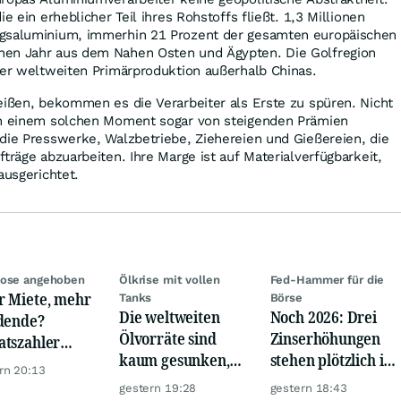
e ein erheblicher Teil ihres Rohstoffs fließt. 1,3 Millionen
ngsaluminium, immerhin 21 Prozent der gesamten europäischen
nen Jahr aus dem Nahen Osten und Ägypten. Die Golfregion
der weltweiten Primärproduktion außerhalb Chinas.
eißen, bekommen es die Verarbeiter als Erste zu spüren. Nicht
in einem solchen Moment sogar von steigenden Prämien
die Presswerke, Walzbetriebe, Ziehereien und Gießereien, die
träge abzuarbeiten. Ihre Marge ist auf Materialverfügbarkeit,
ausgerichtet.
nose angehoben
Ölkrise mit vollen
Fed-Hammer für die
 Miete, mehr
Tanks
Börse
Die weltweiten
Noch 2026: Drei
dende?
Ölvorräte sind
Zinserhöhungen
tszahler
kaum gesunken,
stehen plötzlich im
ty Income
rn 20:13
trotz Krise
Raum
t Lust auf
gestern 19:28
gestern 18:43