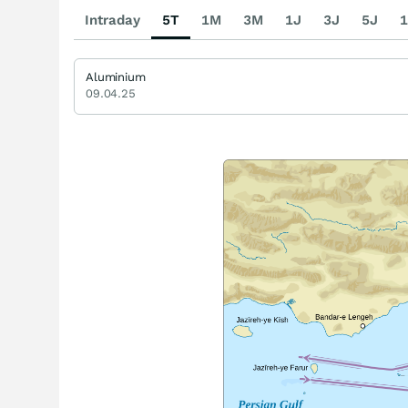
Intraday
5T
1M
3M
1J
3J
5J
1
Aluminium
09.04.25