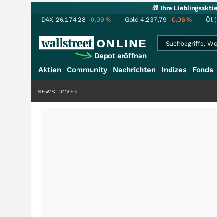
🎁 Ihre Lieblingsakt
DAX
26.174,28
-0,09
%
Gold
4.237,79
-0,06
%
Öl 
Depot eröffnen
Aktien
Community
Nachrichten
Indizes
Fonds
NEWS TICKER