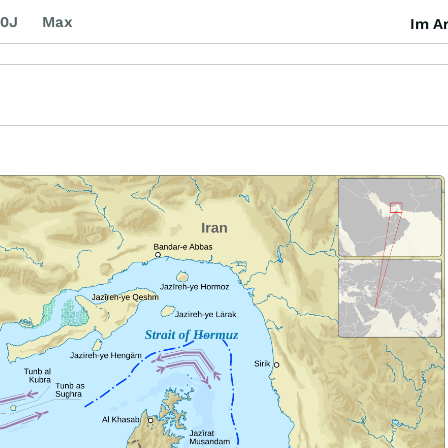
0J
Max
Im Ar