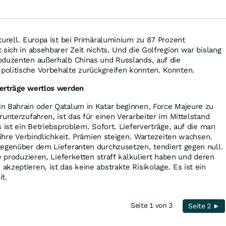
r!
turell. Europa ist bei Primäraluminium zu 87 Prozent
 sich in absehbarer Zeit nichts. Und die Golfregion war bislang
oduzenten außerhalb Chinas und Russlands, auf die
olitische Vorbehalte zurückgreifen konnten. Konnten.
erträge wertlos werden
n Bahrain oder Qatalum in Katar beginnen, Force Majeure zu
unterzufahren, ist das für einen Verarbeiter im Mittelstand
 ist ein Betriebsproblem. Sofort. Lieferverträge, auf die man
 ihre Verbindlichkeit. Prämien steigen. Wartezeiten wachsen.
gegenüber dem Lieferanten durchzusetzen, tendiert gegen null.
e produzieren, Lieferketten straff kalkuliert haben und deren
kzeptieren, ist das keine abstrakte Risikolage. Es ist ein
it.
Seite 1 von 3
Seite 2 ►