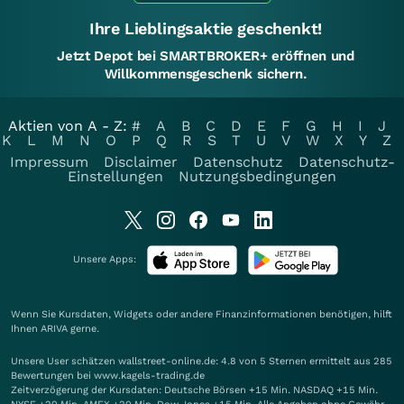
Ihre Lieblingsaktie geschenkt!
Jetzt Depot bei SMARTBROKER+ eröffnen und
Willkommensgeschenk sichern.
Aktien von A - Z:
#
A
B
C
D
E
F
G
H
I
J
K
L
M
N
O
P
Q
R
S
T
U
V
W
X
Y
Z
Impressum
Disclaimer
Datenschutz
Datenschutz-
Einstellungen
Nutzungsbedingungen
Unsere Apps:
Wenn Sie Kursdaten, Widgets oder andere Finanzinformationen benötigen, hilft
Ihnen
ARIVA
gerne.
Unsere User schätzen wallstreet-online.de: 4.8 von 5 Sternen ermittelt aus 285
Bewertungen bei www.kagels-trading.de
Zeitverzögerung der Kursdaten: Deutsche Börsen +15 Min. NASDAQ +15 Min.