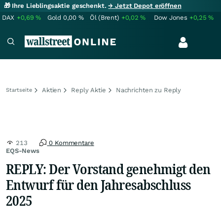
🎁 Ihre Lieblingsaktie geschenkt.
→ Jetzt Depot eröffnen
DAX
+0,69
%
Gold
0,00
%
Öl (Brent)
+0,02
%
Dow Jones
+0,25
%
Aktien
Reply Aktie
Nachrichten zu Reply
Startseite
213
0 Kommentare
EQS-News
REPLY: Der Vorstand genehmigt den
Entwurf für den Jahresabschluss
2025