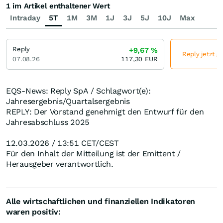
1 im Artikel enthaltener Wert
Intraday
5T
1M
3M
1J
3J
5J
10J
Max
Reply
+9,67
%
Reply jetzt g
07.08.26
117,30
EUR
EQS-News: Reply SpA / Schlagwort(e):
Jahresergebnis/Quartalsergebnis
REPLY: Der Vorstand genehmigt den Entwurf für den
Jahresabschluss 2025
12.03.2026 / 13:51 CET/CEST
Für den Inhalt der Mitteilung ist der Emittent /
Herausgeber verantwortlich.
Alle wirtschaftlichen und finanziellen Indikatoren
waren positiv: