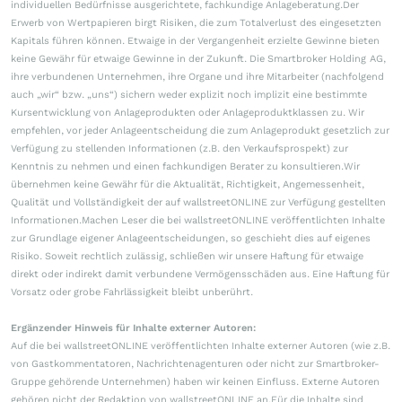
individuellen Bedürfnisse ausgerichtete, fachkundige Anlageberatung.Der
Erwerb von Wertpapieren birgt Risiken, die zum Totalverlust des eingesetzten
Kapitals führen können. Etwaige in der Vergangenheit erzielte Gewinne bieten
keine Gewähr für etwaige Gewinne in der Zukunft. Die Smartbroker Holding AG,
ihre verbundenen Unternehmen, ihre Organe und ihre Mitarbeiter (nachfolgend
auch „wir“ bzw. „uns“) sichern weder explizit noch implizit eine bestimmte
Kursentwicklung von Anlageprodukten oder Anlageproduktklassen zu. Wir
empfehlen, vor jeder Anlageentscheidung die zum Anlageprodukt gesetzlich zur
Verfügung zu stellenden Informationen (z.B. den Verkaufsprospekt) zur
Kenntnis zu nehmen und einen fachkundigen Berater zu konsultieren.Wir
übernehmen keine Gewähr für die Aktualität, Richtigkeit, Angemessenheit,
Qualität und Vollständigkeit der auf wallstreetONLINE zur Verfügung gestellten
Informationen.Machen Leser die bei wallstreetONLINE veröffentlichten Inhalte
zur Grundlage eigener Anlageentscheidungen, so geschieht dies auf eigenes
Risiko. Soweit rechtlich zulässig, schließen wir unsere Haftung für etwaige
direkt oder indirekt damit verbundene Vermögensschäden aus. Eine Haftung für
Vorsatz oder grobe Fahrlässigkeit bleibt unberührt.
Ergänzender Hinweis für Inhalte externer Autoren:
Auf die bei wallstreetONLINE veröffentlichten Inhalte externer Autoren (wie z.B.
von Gastkommentatoren, Nachrichtenagenturen oder nicht zur Smartbroker-
Gruppe gehörende Unternehmen) haben wir keinen Einfluss. Externe Autoren
gehören nicht der Redaktion von wallstreetONLINE an.Für die Inhalte sind