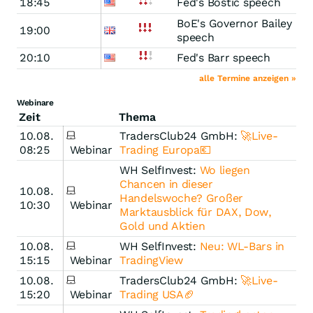
18:45
Fed's Bostic speech
BoE's Governor Bailey
19:00
speech
20:10
Fed's Barr speech
alle Termine anzeigen »
Webinare
Zeit
Thema
10.08.
TradersClub24 GmbH:
🚀Live-
08:25
Webinar
Trading Europa💶
WH SelfInvest:
Wo liegen
Chancen in dieser
10.08.
Handelswoche? Großer
10:30
Webinar
Marktausblick für DAX, Dow,
Gold und Aktien
10.08.
WH SelfInvest:
Neu: WL-Bars in
15:15
Webinar
TradingView
10.08.
TradersClub24 GmbH:
🚀Live-
15:20
Webinar
Trading USA🏈