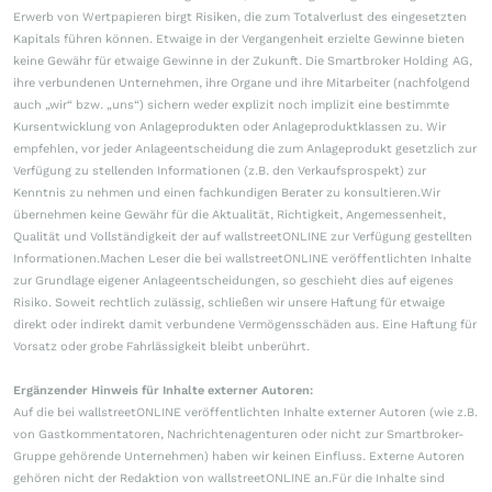
Erwerb von Wertpapieren birgt Risiken, die zum Totalverlust des eingesetzten
Kapitals führen können. Etwaige in der Vergangenheit erzielte Gewinne bieten
keine Gewähr für etwaige Gewinne in der Zukunft. Die Smartbroker Holding AG,
ihre verbundenen Unternehmen, ihre Organe und ihre Mitarbeiter (nachfolgend
auch „wir“ bzw. „uns“) sichern weder explizit noch implizit eine bestimmte
Kursentwicklung von Anlageprodukten oder Anlageproduktklassen zu. Wir
empfehlen, vor jeder Anlageentscheidung die zum Anlageprodukt gesetzlich zur
Verfügung zu stellenden Informationen (z.B. den Verkaufsprospekt) zur
Kenntnis zu nehmen und einen fachkundigen Berater zu konsultieren.Wir
übernehmen keine Gewähr für die Aktualität, Richtigkeit, Angemessenheit,
Qualität und Vollständigkeit der auf wallstreetONLINE zur Verfügung gestellten
Informationen.Machen Leser die bei wallstreetONLINE veröffentlichten Inhalte
zur Grundlage eigener Anlageentscheidungen, so geschieht dies auf eigenes
Risiko. Soweit rechtlich zulässig, schließen wir unsere Haftung für etwaige
direkt oder indirekt damit verbundene Vermögensschäden aus. Eine Haftung für
Vorsatz oder grobe Fahrlässigkeit bleibt unberührt.
Ergänzender Hinweis für Inhalte externer Autoren:
Auf die bei wallstreetONLINE veröffentlichten Inhalte externer Autoren (wie z.B.
von Gastkommentatoren, Nachrichtenagenturen oder nicht zur Smartbroker-
Gruppe gehörende Unternehmen) haben wir keinen Einfluss. Externe Autoren
gehören nicht der Redaktion von wallstreetONLINE an.Für die Inhalte sind