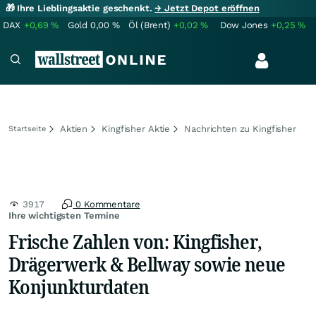
🎁 Ihre Lieblingsaktie geschenkt.
→ Jetzt Depot eröffnen
DAX
+0,69
%
Gold
0,00
%
Öl (Brent)
+0,02
%
Dow Jones
+0,25
%
Aktien
Kingfisher Aktie
Nachrichten zu Kingfisher
Startseite
3917
0 Kommentare
Ihre wichtigsten Termine
Frische Zahlen von: Kingfisher,
Drägerwerk & Bellway sowie neue
Konjunkturdaten