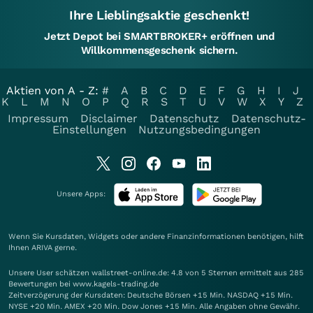
Ihre Lieblingsaktie geschenkt!
Jetzt Depot bei SMARTBROKER+ eröffnen und
Willkommensgeschenk sichern.
Aktien von A - Z:
#
A
B
C
D
E
F
G
H
I
J
K
L
M
N
O
P
Q
R
S
T
U
V
W
X
Y
Z
Impressum
Disclaimer
Datenschutz
Datenschutz-
Einstellungen
Nutzungsbedingungen
Unsere Apps:
Wenn Sie Kursdaten, Widgets oder andere Finanzinformationen benötigen, hilft
Ihnen
ARIVA
gerne.
Unsere User schätzen wallstreet-online.de: 4.8 von 5 Sternen ermittelt aus 285
Bewertungen bei www.kagels-trading.de
Zeitverzögerung der Kursdaten: Deutsche Börsen +15 Min. NASDAQ +15 Min.
NYSE +20 Min. AMEX +20 Min. Dow Jones +15 Min. Alle Angaben ohne Gewähr.