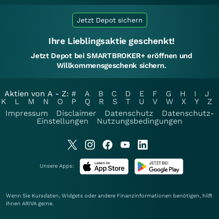
Jetzt Depot sichern
Ihre Lieblingsaktie geschenkt!
Jetzt Depot bei SMARTBROKER+ eröffnen und
Willkommensgeschenk sichern.
Aktien von A - Z:
#
A
B
C
D
E
F
G
H
I
J
K
L
M
N
O
P
Q
R
S
T
U
V
W
X
Y
Z
Impressum
Disclaimer
Datenschutz
Datenschutz-
Einstellungen
Nutzungsbedingungen
Unsere Apps:
Wenn Sie Kursdaten, Widgets oder andere Finanzinformationen benötigen, hilft
Ihnen
ARIVA
gerne.