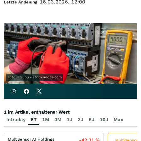
16.03.2026, 12:00
Letzte Änderung
Foto: Philipp - stock.adobe.com
1 im Artikel enthaltener Wert
Intraday
5T
1M
3M
1J
3J
5J
10J
Max
MultiSensor AI Holdings
-42,31
%
MultiSensor A