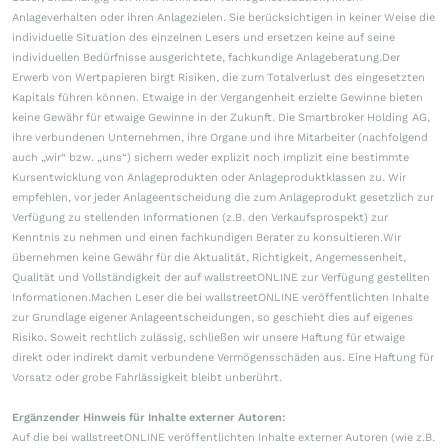
Anlageverhalten oder ihren Anlagezielen. Sie berücksichtigen in keiner Weise die
individuelle Situation des einzelnen Lesers und ersetzen keine auf seine
individuellen Bedürfnisse ausgerichtete, fachkundige Anlageberatung.Der
Erwerb von Wertpapieren birgt Risiken, die zum Totalverlust des eingesetzten
Kapitals führen können. Etwaige in der Vergangenheit erzielte Gewinne bieten
keine Gewähr für etwaige Gewinne in der Zukunft. Die Smartbroker Holding AG,
ihre verbundenen Unternehmen, ihre Organe und ihre Mitarbeiter (nachfolgend
auch „wir“ bzw. „uns“) sichern weder explizit noch implizit eine bestimmte
Kursentwicklung von Anlageprodukten oder Anlageproduktklassen zu. Wir
empfehlen, vor jeder Anlageentscheidung die zum Anlageprodukt gesetzlich zur
Verfügung zu stellenden Informationen (z.B. den Verkaufsprospekt) zur
Kenntnis zu nehmen und einen fachkundigen Berater zu konsultieren.Wir
übernehmen keine Gewähr für die Aktualität, Richtigkeit, Angemessenheit,
Qualität und Vollständigkeit der auf wallstreetONLINE zur Verfügung gestellten
Informationen.Machen Leser die bei wallstreetONLINE veröffentlichten Inhalte
zur Grundlage eigener Anlageentscheidungen, so geschieht dies auf eigenes
Risiko. Soweit rechtlich zulässig, schließen wir unsere Haftung für etwaige
direkt oder indirekt damit verbundene Vermögensschäden aus. Eine Haftung für
Vorsatz oder grobe Fahrlässigkeit bleibt unberührt.
Ergänzender Hinweis für Inhalte externer Autoren:
Auf die bei wallstreetONLINE veröffentlichten Inhalte externer Autoren (wie z.B.