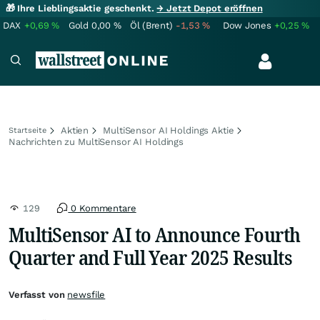
🎁 Ihre Lieblingsaktie geschenkt.
→ Jetzt Depot eröffnen
DAX
+0,69
%
Gold
0,00
%
Öl (Brent)
-1,53
%
Dow Jones
+0,25
%
Aktien
MultiSensor AI Holdings Aktie
Startseite
Nachrichten zu MultiSensor AI Holdings
129
0 Kommentare
MultiSensor AI to Announce Fourth
Quarter and Full Year 2025 Results
Verfasst von
newsfile