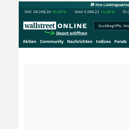
🎁 Ihre Lieblingsakt
DAX
26.248,30
+0,28
%
Gold
4.286,21
+1,08
%
Öl 
Depot eröffnen
Aktien
Community
Nachrichten
Indizes
Fonds