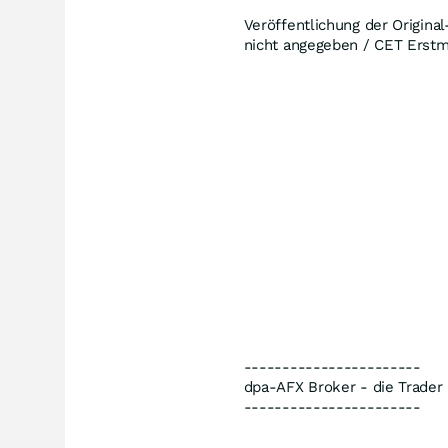
Veröffentlichung der Origina
nicht angegeben / CET Erstma
-----------------------
dpa-AFX Broker - die Trade
-----------------------