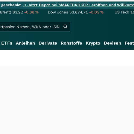
ie geschenkt.
→ Jetzt Depot bei SMARTBROKER+ eröffnen und Willkom
(Brent)
83,22
-0,38
%
Dow Jones
53.874,71
-0,05
%
US Tech 1
ETFs
Anleihen
Derivate
Rohstoffe
Krypto
Devisen
Fest