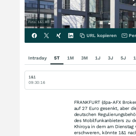
Foto: 1&1 AG
URL kopieren
Per
Intraday
5T
1M
3M
1J
3J
5J
1
1&1
09:30:16
FRANKFURT (dpa-AFX Broker) 
auf 27 Euro gesenkt, aber di
deutschen Regulierungsbehör
des Mobilfunkanbieters zu d
Khiroya in dem am Dienstag 
erschweren, könnte 1&1 nac