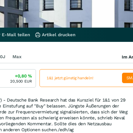
 E-Mail teilen
Artikel drucken
0J
Max
Im Ar
+0,80
%
SM
1&1 jetzt günstig handeln!
20,500
EUR
- Deutsche Bank Research hat das Kursziel für 1&1 von 29
e Einstufung auf "Buy" belassen. Jüngste Äußerungen der
de zur Frequenzvermietung signalisierten, dass sich der Weg
en Frequenzen als schwierig erweisen könnte, schrieb Keval
vorliegenden Kommentar. Sollte dies den Netzausbau
h anderen Optionen suchen./edh/ag