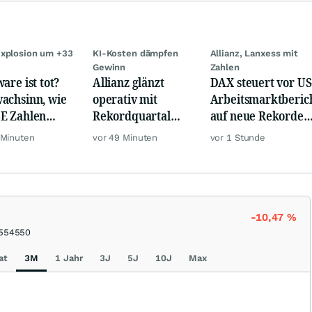
xplosion um +33
KI-Kosten dämpfen
Allianz, Lanxess mit
Gewinn
Zahlen
are ist tot?
Allianz glänzt
DAX steuert vor US
achsinn, wie
operativ mit
Arbeitsmarktberic
E Zahlen
Rekordquartal
auf neue Rekorde
en!
und fasst oberes
zu, Öl steigt
 Minuten
vor 49 Minuten
vor 1 Stunde
Jahresziel ins
Visier
-10,47
%
554550
at
3M
1 Jahr
3J
5J
10J
Max