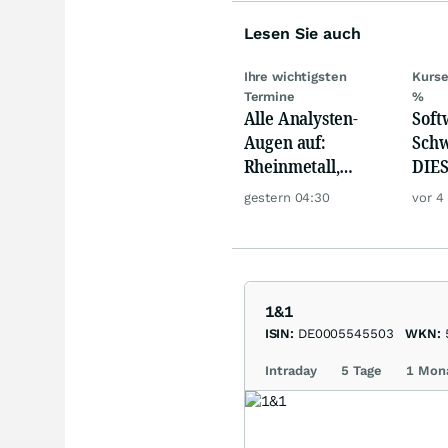
Lesen Sie auch
Ihre wichtigsten
Kurse
Termine
%
Alle Analysten-
Softw
Augen auf:
Schw
Rheinmetall,
DIES
Deutsche Telekom,
zeig
gestern 04:30
vor 4
Siemens, Airbnb &
Lyft
1&1
ISIN:
DE0005545503
WKN:
Intraday
5 Tage
1 Mon