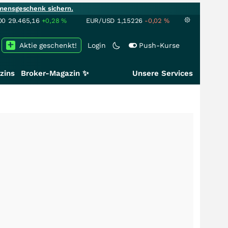
mensgeschenk sichern.
00
29.465,16
+0,28
%
EUR/USD
1,15226
-0,02
%
Aktie geschenkt!
Login
Push-Kurse
zins
Broker-Magazin ✨
Unsere Services