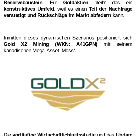
Reservebaustein
. Für
Goldaktien
bleibt das ein
konstruktives Umfeld
, weil es einen
Teil der Nachfrage
verstetigt und Rückschläge im Markt abfedern
kann.
Inmitten dieses dynamischen Szenarios positioniert sich
Gold X2 Mining (WKN: A41GPN)
mit seinem
kanadischen Mega-Asset ‚Moss‘.
Die
vorläufige Wirtschaftlichkeitsstudie
und das
Update