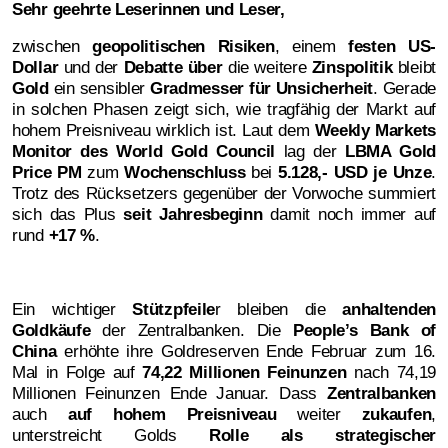
Sehr geehrte Leserinnen und Leser,
zwischen
geopolitischen Risiken
, einem
festen US-
Dollar
und der
Debatte über
die weitere
Zinspolitik
bleibt
Gold
ein sensibler
Gradmesser für Unsicherheit
. Gerade
in solchen Phasen zeigt sich, wie tragfähig der Markt auf
hohem Preisniveau wirklich ist. Laut dem
Weekly Markets
Monitor des World Gold Council
lag der
LBMA Gold
Price PM
zum
Wochenschluss
bei
5.128,- USD je Unze
.
Trotz des Rücksetzers gegenüber der Vorwoche summiert
sich das Plus
seit Jahresbeginn
damit noch immer auf
rund
+17 %
.
Ein wichtiger
Stützpfeile
r bleiben die
anhaltenden
Goldkäufe
der Zentralbanken. Die
People’s Bank of
China
erhöhte ihre Goldreserven Ende Februar zum 16.
Mal in Folge auf
74,22 Millionen Feinunzen
nach 74,19
Millionen Feinunzen Ende Januar. Dass
Zentralbanken
auch
auf hohem Preisniveau
weiter
zukaufen
,
unterstreicht Golds
Rolle als strategischer