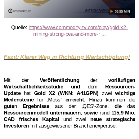
Quelle:
https://www.commodity-tv.com/play/gold-x2-
mining-strong-pea-and-more-r ...
Fazit: Klarer Weg in Richtung Wertschöpfung!
Mit der
Veröffentlichung
der
vorläufigen
Wirtschaftlichkeitsstudie und
dem
Ressourcen-
Update
hat
Gold X2 (WKN: A41GPN)
zwei
wichtige
Meilensteine
für ‚Moss‘
erreicht
. Hinzu kommen die
gute
n
Ergebnisse
aus der ‚QES‘-Zone,
die
das
Ressourcenmodell untermauern
,
sowie
rund
115,9 Mio.
CAD frisches Kapital
und zwei
neue strategische
Investoren
mit ausgewiesener Branchenexpertise.