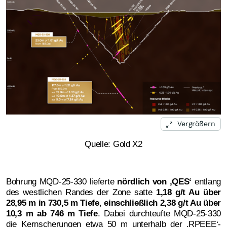
Vergrößern
Quelle: Gold X2
Bohrung MQD-25-330 lieferte
nördlich von ‚QES‘
entlang
des westlichen Randes der Zone satte
1,18 g/t Au über
28,95 m in 730,5 m Tiefe
,
einschließlich 2,38 g/t Au über
10,3 m ab 746 m Tiefe
. Dabei durchteufte MQD-25-330
die Kernscherungen etwa 50 m unterhalb der ‚RPEEE‘-