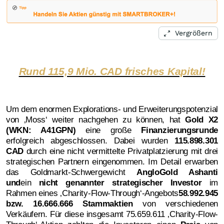
Vergrößern
Rund 115,9 Mio. CAD frisches Kapital!
Um dem enormen Explorations- und Erweiterungspotenzial
von ‚Moss‘ weiter nachgehen zu können, hat
Gold X2
(WKN: A41GPN)
eine große
Finanzierungsrunde
erfolgreich abgeschlossen. Dabei wurden
115.898.301
CAD
durch eine nicht vermittelte Privatplatzierung mit drei
strategischen Partnern eingenommen. Im Detail erwarben
das Goldmarkt-Schwergewicht
AngloGold Ashanti
und
ein
nicht genannter strategischer Investor
im
Rahmen eines ‚Charity-Flow-Through‘-Angebots
58.992.945
bzw. 16.666.666 Stammaktien
von verschiedenen
Verkäufern. Für diese insgesamt 75.659.611 ‚Charity-Flow-