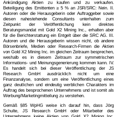
Ankündigung Aktien zu kaufen und zu verkaufen.
Beteiligung des Emittenten ≥ 5 % an JSR/SRC: Nein. II.
Autoren oder die Herausgeberin oder Auftraggeber sowie
diesen nahestehende Consultants unterhalten zum
Zeitpunkt der Veröffentlichung kein direktes
Beratungsmandat mit Gold X2 Mining Inc., erhalten aber
für die Berichterstattung ein Entgelt über die SRC AG. III.
Autoren und die Herausgeberin wissen nicht, ob andere
Börsenbriefe, Medien oder Research-Firmen die Aktien
von Gold X2 Mining Inc. im gleichen Zeitraum besprechen,
weshalb es in diesem Zeitraum zur symmetrischen
Informations- und Meinungsgenerierung kommen kann. IV.
Es handelt sich bei dieser Veröffentlichung der JS
Research GmbH ausdrücklich nicht um eine
Finanzanalyse, sondern um eine Veröffentlichung eines
ganz deutlichen und eindeutig werblichen Charakters im
Auftrag des besprochenen Unternehmens und ist somit als
Werbung/Marketingmitteilung zu verstehen.
Gemäß §85 WpHG weise ich darauf hin, dass Jörg
Schulte, JS Research GmbH oder Mitarbeiter des
Unternehmens keine Aktien von Gold X2 Mining Inc.