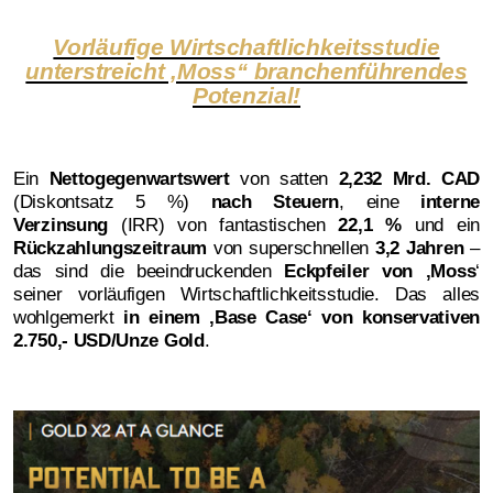
Vorläufige Wirtschaftlichkeitsstudie
unterstreicht ‚Moss‘‘ branchenführendes
Potenzial!
Ein
Nettogegenwartswert
von satten
2,232 Mrd. CAD
(Diskontsatz 5 %)
nach Steuern
, eine
interne
Verzinsung
(IRR) von fantastischen
22,1 %
und ein
Rückzahlungszeitraum
von superschnellen
3,2 Jahren
–
das sind die beeindruckenden
Eckpfeiler von ‚Moss
‘
seiner vorläufigen Wirtschaftlichkeitsstudie. Das alles
wohlgemerkt
in einem ‚Base Case‘ von konservativen
2.750,- USD/Unze Gold
.