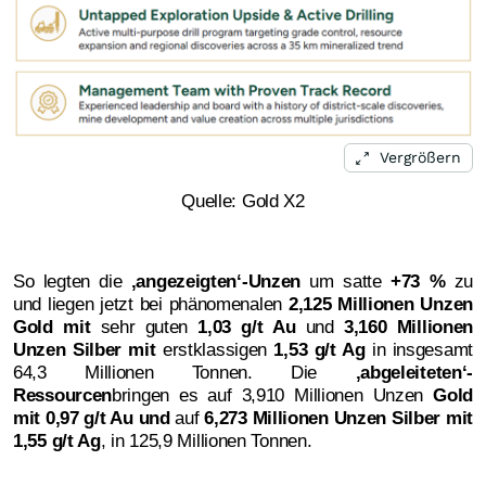
Vergrößern
Quelle: Gold X2
So legten die
‚angezeigten‘-Unzen
um satte
+73 %
zu
und liegen jetzt bei phänomenalen
2,125 Millionen Unzen
Gold
mit
sehr guten
1,03 g/t Au
und
3,160 Millionen
Unzen Silber mit
erstklassigen
1,53 g/t Ag
in insgesamt
64,3 Millionen Tonnen. Die
‚abgeleiteten‘-
Ressourcen
bringen es auf 3,910 Millionen Unzen
Gold
mit 0,97 g/t Au und
auf
6,273 Millionen Unzen Silber mit
1,55 g/t Ag
, in 125,9 Millionen Tonnen.