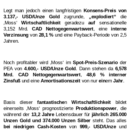
Legt man jedoch einen langfristigen
Konsens-Preis von
3.137,- USD/Unze Gold
zugrunde,
„explodiert“
die
‚Moss‘
Wirtschaftlichkeit
geradezu
auf
sensationelle
3,152 Mrd.
CAD Nettogegenwartswert
, eine
interne
Verzinsung
von
28,1 %
und eine Payback-Periode von 2,5
Jahren.
Noch profitabler wird ‚Moss‘ im
Spot-Preis-Szenario
der
PEA von
4.600,- USD/Unze Gold
. Dann stehen da
6,578
Mrd. CAD Nettogegenwartswert
,
48,6 % interner
Zinsfuß
und eine
Amortisationszeit
von nur
ein
em
Jahr
.
Basis dieser
fantastische
n
Wirtschaftlichkeit
bildet
einerseits ‚Moss‘ prognostizierte
Produktionspower
, die
während der
13,2 Jahre
Lebensdauer für
jährlich 265.000
Unzen Gold und 374.000 Unzen Silber
steht. Das alles
bei niedrigen Cash-Kosten
von
999,- USD/Unze
und