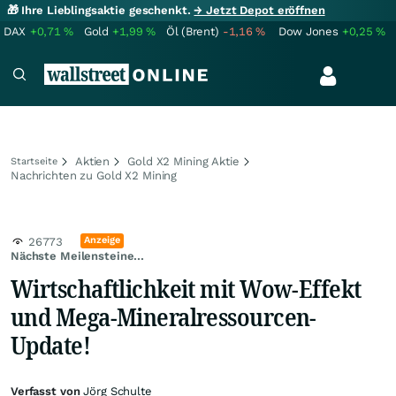
🎁 Ihre Lieblingsaktie geschenkt.
→ Jetzt Depot eröffnen
DAX
+0,71
%
Gold
+1,99
%
Öl (Brent)
-1,16
%
Dow Jones
+0,25
%
Aktien
Gold X2 Mining Aktie
Startseite
Nachrichten zu Gold X2 Mining
Anzeige
26773
Nächste Meilensteine...
Wirtschaftlichkeit mit Wow-Effekt
und Mega-Mineralressourcen-
Update!
Verfasst von
Jörg Schulte