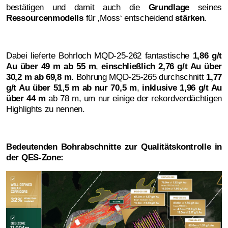
bestätigen und damit auch die
Grundlage
seines
Ressourcenmodells
für ‚Moss‘ entscheidend
stärken
.
Dabei lieferte Bohrloch MQD-25-262 fantastische
1,86 g/t
Au über 49 m ab 55 m
,
einschließlich 2,76 g/t Au über
30,2 m ab 69,8 m
. Bohrung MQD-25-265 durchschnitt
1,77
g/t Au über 51,5 m ab nur 70,5 m
,
inklusive 1,96 g/t Au
über 44 m
ab 78 m, um nur einige der rekordverdächtigen
Highlights zu nennen.
Bedeutenden Bohrabschnitte zur Qualitätskontrolle in
der QES-Zone: