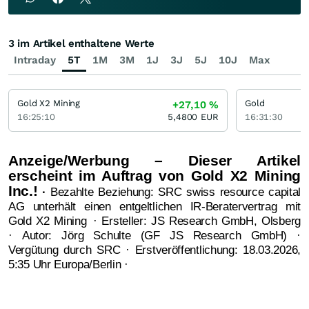
3 im Artikel enthaltene Werte
Intraday
5T
1M
3M
1J
3J
5J
10J
Max
Gold X2 Mining
Gold
+27,10
%
16:25:10
5,4800
EUR
16:31:30
Anzeige/Werbung – Dieser Artikel
erscheint im Auftrag von Gold X2 Mining
Inc.!
·
Bezahlte Beziehung: SRC swiss resource capital
AG unterhält einen entgeltlichen IR-Beratervertrag mit
Gold X2 Mining
· Ersteller: JS Research GmbH, Olsberg
· Autor: Jörg Schulte (GF JS Research GmbH) ·
Vergütung durch SRC · Erstveröffentlichung: 18.03.2026,
5:35 Uhr Europa/Berlin ·