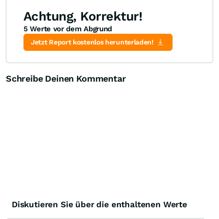
Achtung, Korrektur!
5 Werte vor dem Abgrund
Knock-Out-Suche
Optionsschein-Suche
Zertifikate-Suche
Jetzt Report kostenlos herunterladen!
Schreibe Deinen Kommentar
Diskutieren Sie über die enthaltenen Werte