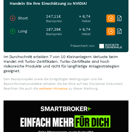
Handeln Sie Ihre Einschätzung zu NVIDIA!
247,11€
× 6,74
Short
Basispreis
Hebel
187,38€
× 6,74
Long
Basispreis
Hebel
Präsentiert von
Im Durchschnitt erleiden 7 von 10 Kleinanlegern Verluste beim
Handel mit Turbo-Zertifikaten. Turbo-Zertifikate sind hoch
risikoreiche Produkte und nicht für langfristige Anlagestrategien
geeignet.
Den Basisprospekt sowie die Endgültigen Bedingungen und die
Basisinformationsblätter erhalten Sie bei Klick auf das Disclaimer Dokument.
Beachten Sie auch die
weiteren Hinweise
zu dieser Werbung.