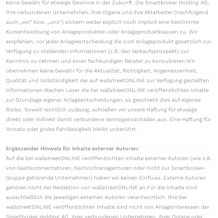
keine Gewähr für etwaige Gewinne in der Zukunft. Die Smartbroker Holding AG,
ihre verbundenen Unternehmen, ihre Organe und ihre Mitarbeiter (nachfolgend
auch „wir“ bzw. „uns“) sichern weder explizit noch implizit eine bestimmte
Kursentwicklung von Anlageprodukten oder Anlageproduktklassen zu. Wir
empfehlen, vor jeder Anlageentscheidung die zum Anlageprodukt gesetzlich zur
Verfügung zu stellenden Informationen (z.B. den Verkaufsprospekt) zur
Kenntnis zu nehmen und einen fachkundigen Berater zu konsultieren.Wir
übernehmen keine Gewähr für die Aktualität, Richtigkeit, Angemessenheit,
Qualität und Vollständigkeit der auf wallstreetONLINE zur Verfügung gestellten
Informationen.Machen Leser die bei wallstreetONLINE veröffentlichten Inhalte
zur Grundlage eigener Anlageentscheidungen, so geschieht dies auf eigenes
Risiko. Soweit rechtlich zulässig, schließen wir unsere Haftung für etwaige
direkt oder indirekt damit verbundene Vermögensschäden aus. Eine Haftung für
Vorsatz oder grobe Fahrlässigkeit bleibt unberührt.
Ergänzender Hinweis für Inhalte externer Autoren:
Auf die bei wallstreetONLINE veröffentlichten Inhalte externer Autoren (wie z.B.
von Gastkommentatoren, Nachrichtenagenturen oder nicht zur Smartbroker-
Gruppe gehörende Unternehmen) haben wir keinen Einfluss. Externe Autoren
gehören nicht der Redaktion von wallstreetONLINE an.Für die Inhalte sind
ausschließlich die jeweiligen externen Autoren verantwortlich. Ihre bei
wallstreetONLINE veröffentlichten Inhalte sind nicht von Anlageinteressen der
Smartbroker Holding AG, ihrer verbundenen Unternehmen, ihrer Organe oder