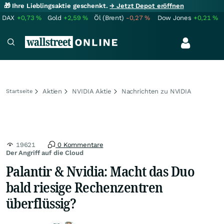
🎁 Ihre Lieblingsaktie geschenkt.
→ Jetzt Depot eröffnen
DAX
+0,73
%
Gold
+2,59
%
Öl (Brent)
-0,27
%
Dow Jones
+0,21
%
Aktien
NVIDIA Aktie
Nachrichten zu NVIDIA
Startseite
19621
0 Kommentare
Der Angriff auf die Cloud
Palantir & Nvidia: Macht das Duo
bald riesige Rechenzentren
überflüssig?