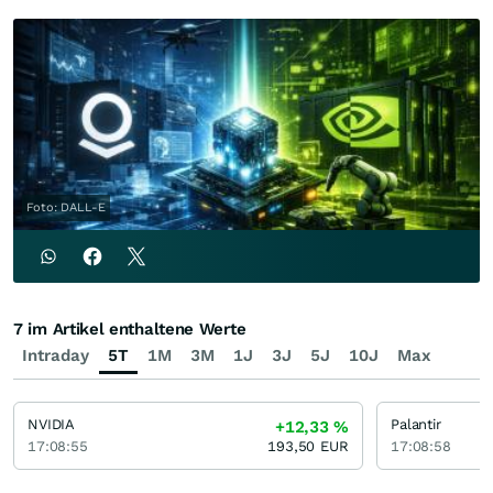
Foto: DALL-E
7 im Artikel enthaltene Werte
Intraday
5T
1M
3M
1J
3J
5J
10J
Max
NVIDIA
Palantir
+12,33
%
17:08:55
193,50
EUR
17:08:58