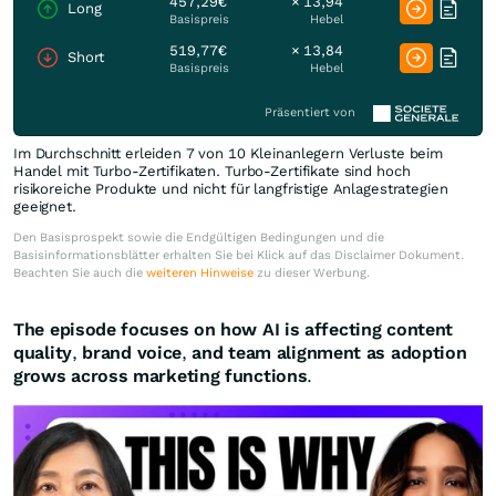
457,29€
× 13,94
Long
Basispreis
Hebel
519,77€
× 13,84
Short
Basispreis
Hebel
Präsentiert von
Im Durchschnitt erleiden 7 von 10 Kleinanlegern Verluste beim
Handel mit Turbo-Zertifikaten. Turbo-Zertifikate sind hoch
risikoreiche Produkte und nicht für langfristige Anlagestrategien
geeignet.
Den Basisprospekt sowie die Endgültigen Bedingungen und die
Basisinformationsblätter erhalten Sie bei Klick auf das Disclaimer Dokument.
Beachten Sie auch die
weiteren Hinweise
zu dieser Werbung.
The episode focuses on how AI is affecting content
quality
,
brand voice
,
and team alignment as adoption
grows across marketing functions
.