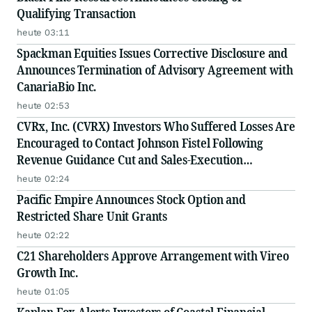
Qualifying Transaction
heute 03:11
Spackman Equities Issues Corrective Disclosure and
Announces Termination of Advisory Agreement with
CanariaBio Inc.
heute 02:53
CVRx, Inc. (CVRX) Investors Who Suffered Losses Are
Encouraged to Contact Johnson Fistel Following
Revenue Guidance Cut and Sales-Execution
Disclosures
heute 02:24
Pacific Empire Announces Stock Option and
Restricted Share Unit Grants
heute 02:22
C21 Shareholders Approve Arrangement with Vireo
Growth Inc.
heute 01:05
Kaplan Fox Alerts Investors of Coastal Financial