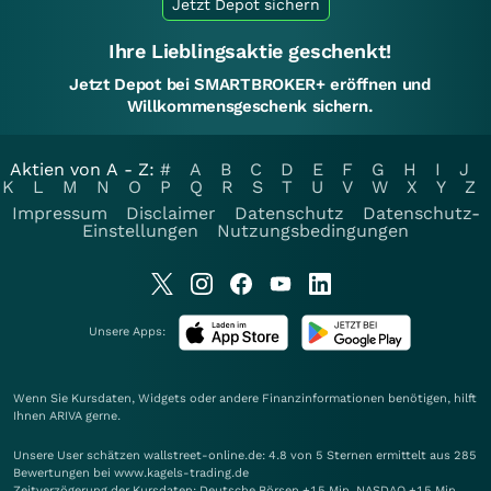
Jetzt Depot sichern
Ihre Lieblingsaktie geschenkt!
Jetzt Depot bei SMARTBROKER+ eröffnen und
Willkommensgeschenk sichern.
Aktien von A - Z:
#
A
B
C
D
E
F
G
H
I
J
K
L
M
N
O
P
Q
R
S
T
U
V
W
X
Y
Z
Impressum
Disclaimer
Datenschutz
Datenschutz-
Einstellungen
Nutzungsbedingungen
Unsere Apps:
Wenn Sie Kursdaten, Widgets oder andere Finanzinformationen benötigen, hilft
Ihnen
ARIVA
gerne.
Unsere User schätzen wallstreet-online.de: 4.8 von 5 Sternen ermittelt aus 285
Bewertungen bei www.kagels-trading.de
Zeitverzögerung der Kursdaten: Deutsche Börsen +15 Min. NASDAQ +15 Min.