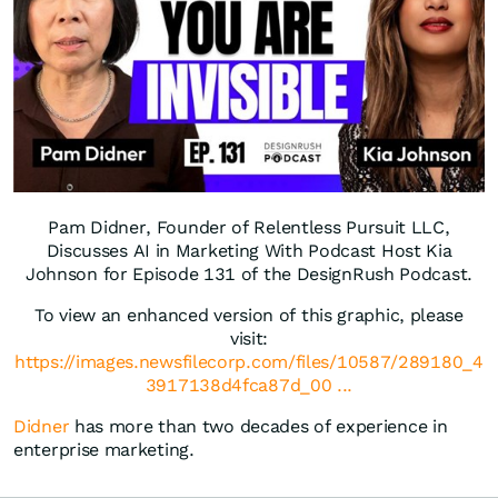
Pam Didner, Founder of Relentless Pursuit LLC,
Discusses AI in Marketing With Podcast Host Kia
Johnson for Episode 131 of the DesignRush Podcast.
To view an enhanced version of this graphic, please
visit:
https://images.newsfilecorp.com/files/10587/289180_4
3917138d4fca87d_00 ...
Didner
has more than two decades of experience in
enterprise marketing.