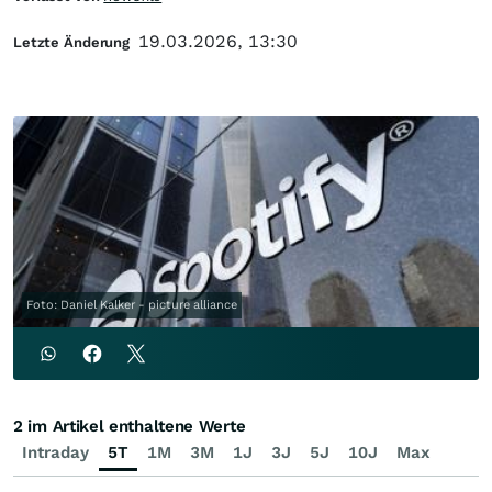
19.03.2026, 13:30
Letzte Änderung
Foto: Daniel Kalker - picture alliance
2 im Artikel enthaltene Werte
Intraday
5T
1M
3M
1J
3J
5J
10J
Max