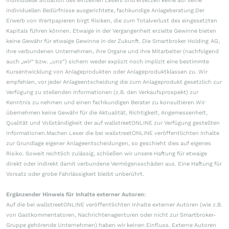
individuelle Situation des einzelnen Lesers und ersetzen keine auf seine
individuellen Bedürfnisse ausgerichtete, fachkundige Anlageberatung.Der
Erwerb von Wertpapieren birgt Risiken, die zum Totalverlust des eingesetzten
Kapitals führen können. Etwaige in der Vergangenheit erzielte Gewinne bieten
keine Gewähr für etwaige Gewinne in der Zukunft. Die Smartbroker Holding AG,
ihre verbundenen Unternehmen, ihre Organe und ihre Mitarbeiter (nachfolgend
auch „wir“ bzw. „uns“) sichern weder explizit noch implizit eine bestimmte
Kursentwicklung von Anlageprodukten oder Anlageproduktklassen zu. Wir
empfehlen, vor jeder Anlageentscheidung die zum Anlageprodukt gesetzlich zur
Verfügung zu stellenden Informationen (z.B. den Verkaufsprospekt) zur
Kenntnis zu nehmen und einen fachkundigen Berater zu konsultieren.Wir
übernehmen keine Gewähr für die Aktualität, Richtigkeit, Angemessenheit,
Qualität und Vollständigkeit der auf wallstreetONLINE zur Verfügung gestellten
Informationen.Machen Leser die bei wallstreetONLINE veröffentlichten Inhalte
zur Grundlage eigener Anlageentscheidungen, so geschieht dies auf eigenes
Risiko. Soweit rechtlich zulässig, schließen wir unsere Haftung für etwaige
direkt oder indirekt damit verbundene Vermögensschäden aus. Eine Haftung für
Vorsatz oder grobe Fahrlässigkeit bleibt unberührt.
Ergänzender Hinweis für Inhalte externer Autoren:
Auf die bei wallstreetONLINE veröffentlichten Inhalte externer Autoren (wie z.B.
von Gastkommentatoren, Nachrichtenagenturen oder nicht zur Smartbroker-
Gruppe gehörende Unternehmen) haben wir keinen Einfluss. Externe Autoren