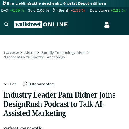
🎁 Ihre Lieblingsaktie geschenkt.
→ Jetzt Depot eröffnen
DAX
+0,69
%
Gold
0,00
%
Öl (Brent)
-1,53
%
Dow Jones
+0,25
%
Aktien
Spotify Technology Aktie
Startseite
Nachrichten zu Spotify Technology
129
0 Kommentare
Industry Leader Pam Didner Joins
DesignRush Podcast to Talk AI-
Assisted Marketing
Verfasst von
newsfile