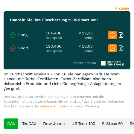
Anzeige
Handeln Sie Ihre Einschätzung zu Walmart Inc.!
104,40€
× 12,38
Long
Basispreis
Hebel
123,46€
× 10,08
Short
Basispreis
Hebel
Präsentiert von
Im Durchschnitt erleiden 7 von 10 Kleinanlegern Verluste beim
Handel mit Turbo-Zertifikaten. Turbo-Zertifikate sind hoch
risikoreiche Produkte und nicht für langfristige Anlagestrategien
geeignet.
Den Basisprospekt sowie die Endgültigen Bedingungen und die
Basisinformationsblätter erhalten Sie bei Klick auf das Disclaimer Dokument.
Beachten Sie auch die
weiteren Hinweise
zu dieser Werbung.
DAX
TecDAX
Dow Jones
US Tech 100
E-Stoxx 50
S