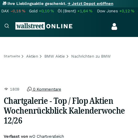
🎁 Ihre Lieblingsaktie geschenkt.
→ Jetzt Depot eröffnen
DAX
-0,18
%
Gold
+0,10
%
Öl (Brent)
+1,64
%
Dow Jones
+0,12
%
Aktien
BMW Aktie
Nachrichten zu BMW
Startseite
1809
0 Kommentare
Chartgalerie - Top / Flop Aktien
Wochenrückblick Kalenderwoche
12/26
Verfasst von
wO Chartvergleich