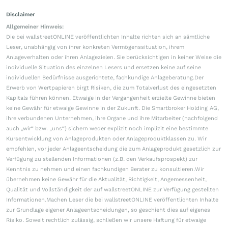
Disclaimer
Allgemeiner Hinweis:
Die bei wallstreetONLINE veröffentlichten Inhalte richten sich an sämtliche
Leser, unabhängig von ihrer konkreten Vermögenssituation, ihrem
Anlageverhalten oder ihren Anlagezielen. Sie berücksichtigen in keiner Weise die
individuelle Situation des einzelnen Lesers und ersetzen keine auf seine
individuellen Bedürfnisse ausgerichtete, fachkundige Anlageberatung.Der
Erwerb von Wertpapieren birgt Risiken, die zum Totalverlust des eingesetzten
Kapitals führen können. Etwaige in der Vergangenheit erzielte Gewinne bieten
keine Gewähr für etwaige Gewinne in der Zukunft. Die Smartbroker Holding AG,
ihre verbundenen Unternehmen, ihre Organe und ihre Mitarbeiter (nachfolgend
auch „wir“ bzw. „uns“) sichern weder explizit noch implizit eine bestimmte
Kursentwicklung von Anlageprodukten oder Anlageproduktklassen zu. Wir
empfehlen, vor jeder Anlageentscheidung die zum Anlageprodukt gesetzlich zur
Verfügung zu stellenden Informationen (z.B. den Verkaufsprospekt) zur
Kenntnis zu nehmen und einen fachkundigen Berater zu konsultieren.Wir
übernehmen keine Gewähr für die Aktualität, Richtigkeit, Angemessenheit,
Qualität und Vollständigkeit der auf wallstreetONLINE zur Verfügung gestellten
Informationen.Machen Leser die bei wallstreetONLINE veröffentlichten Inhalte
zur Grundlage eigener Anlageentscheidungen, so geschieht dies auf eigenes
Risiko. Soweit rechtlich zulässig, schließen wir unsere Haftung für etwaige