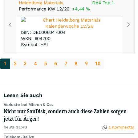
Heidelberg Materials
DAX Top 1
Performance KW 12/26:
+4,44
%
ISIN: DE0006047004
WKN: 604700
Symbol: HEI
1
2
3
4
5
6
7
8
9
10
Lesen Sie auch
Verluste bei Micron & Co.
Nicht nur SanDisk, sondern auch diese Zahlen sorgen
jetzt für Ärger!
heute 11:43
1 Kommentar
Telekom-Rallye