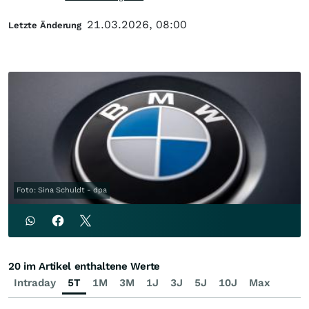
21.03.2026, 08:00
Letzte Änderung
Foto: Sina Schuldt - dpa
20 im Artikel enthaltene Werte
Intraday
5T
1M
3M
1J
3J
5J
10J
Max