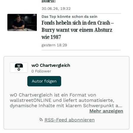
holen!
30.06.26, 19:32
Das Top könnte schon da sein
Fonds hebeln sich in den Crash –
Burry warnt vor einem Absturz
wie 1987
gestern 18:29
wO Chartvergleich
0
Follower
Autor folgen
wO Chartvergleich ist ein Format von
wallstreetONLINE und liefert automatisierte,
dynamische Inhalte mit klarem Schwerpunkt auf
Charts und Performance-Vergleiche. Im Fokus
Mehr anzeigen
stehen technische Entwicklungen und
RSS-Feed abonnieren
Kursverläufe einer breiten Auswahl an Aktien
und Indizes. So erhalten Anleger schnell einen
Überblick über auffällige Bewegungen und