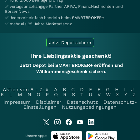
✅ rund 2.000 Beiträge pro Tag
✅ verlagsunabhängige Partner ARIVA, FinanzNachrichten und
BörsenNews
✅ Jederzeit einfach handeln beim
SMARTBROKER+
✅ mehr als 25 Jahre Marktpräsenz
Jetzt Depot sichern
Ihre Lieblingsaktie geschenkt!
Jetzt Depot bei SMARTBROKER+ eröffnen und
Willkommensgeschenk sichern.
Aktien von A - Z:
#
A
B
C
D
E
F
G
H
I
J
K
L
M
N
O
P
Q
R
S
T
U
V
W
X
Y
Z
Impressum
Disclaimer
Datenschutz
Datenschutz-
Einstellungen
Nutzungsbedingungen
Unsere Apps: