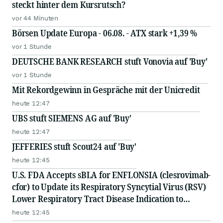
steckt hinter dem Kursrutsch?
vor 44 Minuten
Börsen Update Europa - 06.08. - ATX stark +1,39 %
vor 1 Stunde
DEUTSCHE BANK RESEARCH stuft Vonovia auf 'Buy'
vor 1 Stunde
Mit Rekordgewinn in Gespräche mit der Unicredit
heute 12:47
UBS stuft SIEMENS AG auf 'Buy'
heute 12:47
JEFFERIES stuft Scout24 auf 'Buy'
heute 12:45
U.S. FDA Accepts sBLA for ENFLONSIA (clesrovimab-
cfor) to Update its Respiratory Syncytial Virus (RSV)
Lower Respiratory Tract Disease Indication to
Include Children Under Two Years at Increased Risk
heute 12:45
for Severe RSV for Their Second Season