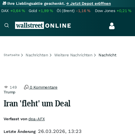
🎁 Ihre Lieblingsaktie geschenkt.
→ Jetzt Depot eröffnen
DAX
+0,64
%
Gold
+1,99
%
Öl (Brent)
-1,16
%
Dow Jones
+0,21
%
Nachrichten
Weitere Nachrichten
Nachricht
Startseite
149
0 Kommentare
Trump
Iran 'fleht' um Deal
Verfasst von
dpa-AFX
26.03.2026, 13:23
Letzte Änderung