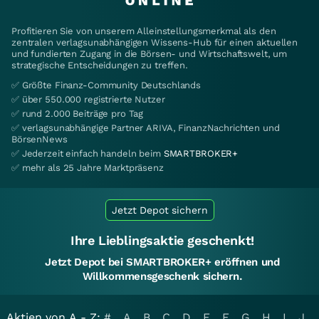
Profitieren Sie von unserem Alleinstellungsmerkmal als den
zentralen verlagsunabhängigen Wissens-Hub für einen aktuellen
und fundierten Zugang in die Börsen- und Wirtschaftswelt, um
strategische Entscheidungen zu treffen.
✅ Größte Finanz-Community Deutschlands
✅ über 550.000 registrierte Nutzer
✅ rund 2.000 Beiträge pro Tag
✅ verlagsunabhängige Partner ARIVA, FinanzNachrichten und
BörsenNews
✅ Jederzeit einfach handeln beim
SMARTBROKER+
✅ mehr als 25 Jahre Marktpräsenz
Jetzt Depot sichern
Ihre Lieblingsaktie geschenkt!
Jetzt Depot bei SMARTBROKER+ eröffnen und
Willkommensgeschenk sichern.
Aktien von A - Z:
#
A
B
C
D
E
F
G
H
I
J