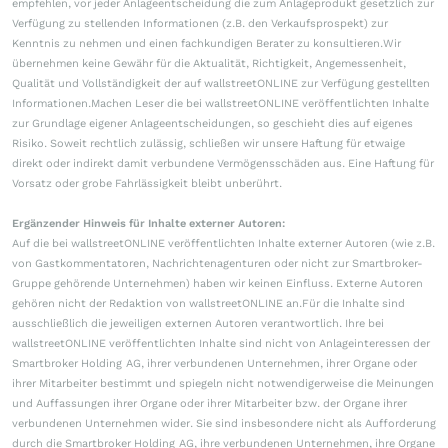
empfehlen, vor jeder Anlageentscheidung die zum Anlageprodukt gesetzlich zur
Verfügung zu stellenden Informationen (z.B. den Verkaufsprospekt) zur
Kenntnis zu nehmen und einen fachkundigen Berater zu konsultieren.Wir
übernehmen keine Gewähr für die Aktualität, Richtigkeit, Angemessenheit,
Qualität und Vollständigkeit der auf wallstreetONLINE zur Verfügung gestellten
Informationen.Machen Leser die bei wallstreetONLINE veröffentlichten Inhalte
zur Grundlage eigener Anlageentscheidungen, so geschieht dies auf eigenes
Risiko. Soweit rechtlich zulässig, schließen wir unsere Haftung für etwaige
direkt oder indirekt damit verbundene Vermögensschäden aus. Eine Haftung für
Vorsatz oder grobe Fahrlässigkeit bleibt unberührt.
Ergänzender Hinweis für Inhalte externer Autoren:
Auf die bei wallstreetONLINE veröffentlichten Inhalte externer Autoren (wie z.B.
von Gastkommentatoren, Nachrichtenagenturen oder nicht zur Smartbroker-
Gruppe gehörende Unternehmen) haben wir keinen Einfluss. Externe Autoren
gehören nicht der Redaktion von wallstreetONLINE an.Für die Inhalte sind
ausschließlich die jeweiligen externen Autoren verantwortlich. Ihre bei
wallstreetONLINE veröffentlichten Inhalte sind nicht von Anlageinteressen der
Smartbroker Holding AG, ihrer verbundenen Unternehmen, ihrer Organe oder
ihrer Mitarbeiter bestimmt und spiegeln nicht notwendigerweise die Meinungen
und Auffassungen ihrer Organe oder ihrer Mitarbeiter bzw. der Organe ihrer
verbundenen Unternehmen wider. Sie sind insbesondere nicht als Aufforderung
durch die Smartbroker Holding AG, ihre verbundenen Unternehmen, ihre Organe