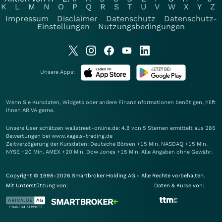
K
L
M
N
O
P
Q
R
S
T
U
V
W
X
Y
Z
Impressum
Disclaimer
Datenschutz
Datenschutz-
Einstellungen
Nutzungsbedingungen
Unsere Apps:
Wenn Sie Kursdaten, Widgets oder andere Finanzinformationen benötigen, hilft
Ihnen
ARIVA
gerne.
Unsere User schätzen wallstreet-online.de: 4.8 von 5 Sternen ermittelt aus 285
Bewertungen bei www.kagels-trading.de
Zeitverzögerung der Kursdaten: Deutsche Börsen +15 Min. NASDAQ +15 Min.
NYSE +20 Min. AMEX +20 Min. Dow Jones +15 Min. Alle Angaben ohne Gewähr.
Copyright © 1998-2026 Smartbroker Holding AG - Alle Rechte vorbehalten.
Mit Unterstützung von:
Daten & Kurse von: