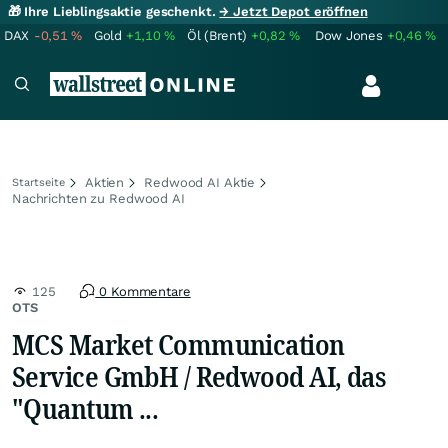
🎁 Ihre Lieblingsaktie geschenkt.
→ Jetzt Depot eröffnen
DAX
-0,51
%
Gold
+1,10
%
Öl (Brent)
+0,82
%
Dow Jones
+0,46
%
Aktien
Redwood AI Aktie
Startseite
Nachrichten zu Redwood AI
125
0 Kommentare
OTS
MCS Market Communication
Service GmbH / Redwood AI, das
"Quantum ...