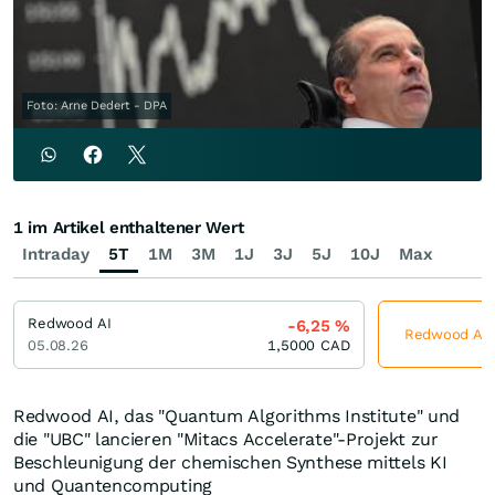
Foto: Arne Dedert - DPA
1 im Artikel enthaltener Wert
Intraday
5T
1M
3M
1J
3J
5J
10J
Max
Redwood AI
-6,25
%
Redwood AI j
05.08.26
1,5000
CAD
Redwood AI, das "Quantum Algorithms Institute" und
die "UBC" lancieren "Mitacs Accelerate"-Projekt zur
Beschleunigung der chemischen Synthese mittels KI
und Quantencomputing