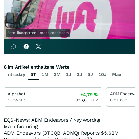
Foto: lindaparton - stock.adobe.com
6 im Artikel enthaltene Werte
Intraday
5T
1M
3M
1J
3J
5J
10J
Max
Alphabet
ADM Endeavor
+4,79
%
16:39:42
306,65
EUR
02:10:00
EQS-News: ADM Endeavors / Key word(s):
Manufacturing
ADM Endeavors (OTCQB: ADMQ) Reports $5.62M