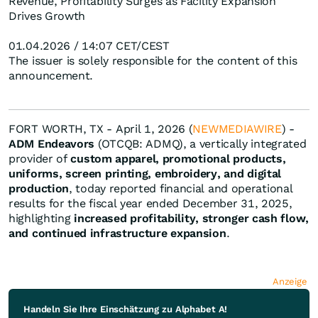
Revenue, Profitability Surges as Facility Expansion
Drives Growth
01.04.2026 / 14:07 CET/CEST
The issuer is solely responsible for the content of this
announcement.
FORT WORTH, TX - April 1, 2026 (
NEWMEDIAWIRE
) -
ADM Endeavors
(OTCQB: ADMQ), a vertically integrated
provider of
custom apparel, promotional products,
uniforms, screen printing, embroidery, and digital
production
, today reported financial and operational
results for the fiscal year ended December 31, 2025,
highlighting
increased profitability, stronger cash flow,
and continued infrastructure expansion
.
Anzeige
Handeln Sie Ihre Einschätzung zu Alphabet A!