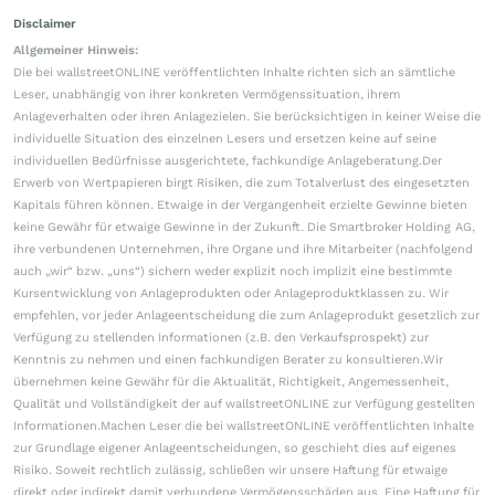
Disclaimer
Allgemeiner Hinweis:
Die bei wallstreetONLINE veröffentlichten Inhalte richten sich an sämtliche
Leser, unabhängig von ihrer konkreten Vermögenssituation, ihrem
Anlageverhalten oder ihren Anlagezielen. Sie berücksichtigen in keiner Weise die
individuelle Situation des einzelnen Lesers und ersetzen keine auf seine
individuellen Bedürfnisse ausgerichtete, fachkundige Anlageberatung.Der
Erwerb von Wertpapieren birgt Risiken, die zum Totalverlust des eingesetzten
Kapitals führen können. Etwaige in der Vergangenheit erzielte Gewinne bieten
keine Gewähr für etwaige Gewinne in der Zukunft. Die Smartbroker Holding AG,
ihre verbundenen Unternehmen, ihre Organe und ihre Mitarbeiter (nachfolgend
auch „wir“ bzw. „uns“) sichern weder explizit noch implizit eine bestimmte
Kursentwicklung von Anlageprodukten oder Anlageproduktklassen zu. Wir
empfehlen, vor jeder Anlageentscheidung die zum Anlageprodukt gesetzlich zur
Verfügung zu stellenden Informationen (z.B. den Verkaufsprospekt) zur
Kenntnis zu nehmen und einen fachkundigen Berater zu konsultieren.Wir
übernehmen keine Gewähr für die Aktualität, Richtigkeit, Angemessenheit,
Qualität und Vollständigkeit der auf wallstreetONLINE zur Verfügung gestellten
Informationen.Machen Leser die bei wallstreetONLINE veröffentlichten Inhalte
zur Grundlage eigener Anlageentscheidungen, so geschieht dies auf eigenes
Risiko. Soweit rechtlich zulässig, schließen wir unsere Haftung für etwaige
direkt oder indirekt damit verbundene Vermögensschäden aus. Eine Haftung für