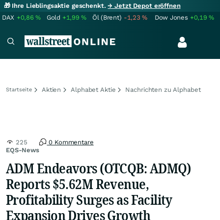
🎁 Ihre Lieblingsaktie geschenkt.
→ Jetzt Depot eröffnen
DAX
+0,86
%
Gold
+1,99
%
Öl (Brent)
-1,23
%
Dow Jones
+0,19
%
Aktien
Alphabet Aktie
Nachrichten zu Alphabet
Startseite
225
0 Kommentare
EQS-News
ADM Endeavors (OTCQB: ADMQ)
Reports $5.62M Revenue,
Profitability Surges as Facility
Expansion Drives Growth