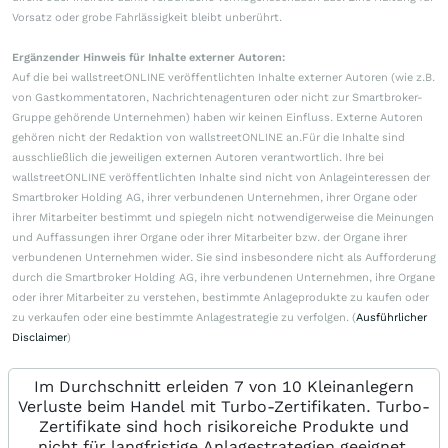
Vorsatz oder grobe Fahrlässigkeit bleibt unberührt.
Ergänzender Hinweis für Inhalte externer Autoren:
Auf die bei wallstreetONLINE veröffentlichten Inhalte externer Autoren (wie z.B.
von Gastkommentatoren, Nachrichtenagenturen oder nicht zur Smartbroker-
Gruppe gehörende Unternehmen) haben wir keinen Einfluss. Externe Autoren
gehören nicht der Redaktion von wallstreetONLINE an.Für die Inhalte sind
ausschließlich die jeweiligen externen Autoren verantwortlich. Ihre bei
wallstreetONLINE veröffentlichten Inhalte sind nicht von Anlageinteressen der
Smartbroker Holding AG, ihrer verbundenen Unternehmen, ihrer Organe oder
ihrer Mitarbeiter bestimmt und spiegeln nicht notwendigerweise die Meinungen
und Auffassungen ihrer Organe oder ihrer Mitarbeiter bzw. der Organe ihrer
verbundenen Unternehmen wider. Sie sind insbesondere nicht als Aufforderung
durch die Smartbroker Holding AG, ihre verbundenen Unternehmen, ihre Organe
oder ihrer Mitarbeiter zu verstehen, bestimmte Anlageprodukte zu kaufen oder
zu verkaufen oder eine bestimmte Anlagestrategie zu verfolgen. (
Ausführlicher
Disclaimer
)
Im Durchschnitt erleiden 7 von 10 Kleinanlegern
Verluste beim Handel mit Turbo-Zertifikaten. Turbo-
Zertifikate sind hoch risikoreiche Produkte und
nicht für langfristige Anlagestrategien geeignet.