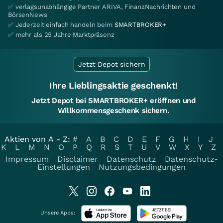
✅ verlagsunabhängige Partner ARIVA, FinanzNachrichten und
BörsenNews
✅ Jederzeit einfach handeln beim
SMARTBROKER+
✅ mehr als 25 Jahre Marktpräsenz
Jetzt Depot sichern
Ihre Lieblingsaktie geschenkt!
Jetzt Depot bei SMARTBROKER+ eröffnen und
Willkommensgeschenk sichern.
Aktien von A - Z:
#
A
B
C
D
E
F
G
H
I
J
K
L
M
N
O
P
Q
R
S
T
U
V
W
X
Y
Z
Impressum
Disclaimer
Datenschutz
Datenschutz-
Einstellungen
Nutzungsbedingungen
Unsere Apps: