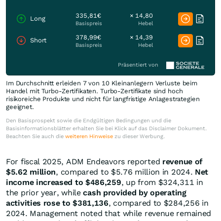
335,81€
× 14,80
Long
Basispreis
Hebel
378,99€
× 14,39
Short
Basispreis
Hebel
Präsentiert von
Im Durchschnitt erleiden 7 von 10 Kleinanlegern Verluste beim
Handel mit Turbo-Zertifikaten. Turbo-Zertifikate sind hoch
risikoreiche Produkte und nicht für langfristige Anlagestrategien
geeignet.
Den Basisprospekt sowie die Endgültigen Bedingungen und die
Basisinformationsblätter erhalten Sie bei Klick auf das Disclaimer Dokument.
Beachten Sie auch die
weiteren Hinweise
zu dieser Werbung.
For fiscal 2025, ADM Endeavors reported
revenue of
$5.62 million
, compared to $5.76 million in 2024.
Net
income increased to $486,259
, up from $324,311 in
the prior year, while
cash provided by operating
activities rose to $381,136
, compared to $284,256 in
2024. Management noted that while revenue remained