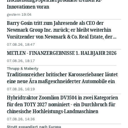
Innovationen voran
gestern 19:04
Barry Gosin tritt zum Jahresende als CEO der
Newmark Group Inc. zurück; er bleibt weiterhin
Vorsitzender von Newmark & Co. Real Estate, der
operativen Gesellschaft von Newmark
07.08.26, 18:47
METLEN - FINANZERGEBNISSE 1. HALBJAHR 2026
07.08.26, 18:17
Thrupp & Maberly
Traditionsreicher britischer Karosseriebauer läutet
eine neue Ära maßgeschneiderter Automobile ein
07.08.26, 16:19
Hybridtraktor Zoomlion DV3504 in zwei Kategorien
für den TOTY 2027 nominiert - ein Durchbruch für
chinesische Hochleistungs-Landmaschinen
07.08.26, 14:36
Strutt expandiert nach Europa