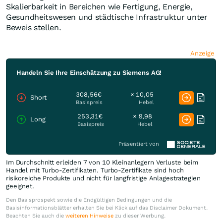
Skalierbarkeit in Bereichen wie Fertigung, Energie,
Gesundheitswesen und städtische Infrastruktur unter
Beweis stellen.
Anzeige
Handeln Sie Ihre Einschätzung zu Siemens AG!
308,56€
× 10,05
Short
Basispreis
Hebel
253,31€
× 9,98
Long
Basispreis
Hebel
Präsentiert von
Im Durchschnitt erleiden 7 von 10 Kleinanlegern Verluste beim
Handel mit Turbo-Zertifikaten. Turbo-Zertifikate sind hoch
risikoreiche Produkte und nicht für langfristige Anlagestrategien
geeignet.
Den Basisprospekt sowie die Endgültigen Bedingungen und die
Basisinformationsblätter erhalten Sie bei Klick auf das Disclaimer Dokument.
Beachten Sie auch die
weiteren Hinweise
zu dieser Werbung.