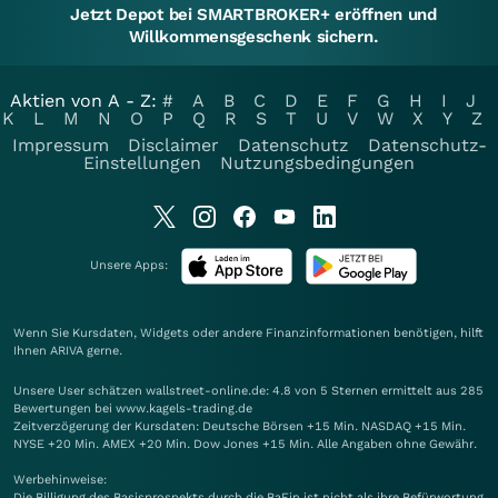
Jetzt Depot bei SMARTBROKER+ eröffnen und
Willkommensgeschenk sichern.
Aktien von A - Z:
#
A
B
C
D
E
F
G
H
I
J
K
L
M
N
O
P
Q
R
S
T
U
V
W
X
Y
Z
Impressum
Disclaimer
Datenschutz
Datenschutz-
Einstellungen
Nutzungsbedingungen
Unsere Apps:
Wenn Sie Kursdaten, Widgets oder andere Finanzinformationen benötigen, hilft
Ihnen
ARIVA
gerne.
Unsere User schätzen wallstreet-online.de: 4.8 von 5 Sternen ermittelt aus 285
Bewertungen bei www.kagels-trading.de
Zeitverzögerung der Kursdaten: Deutsche Börsen +15 Min. NASDAQ +15 Min.
NYSE +20 Min. AMEX +20 Min. Dow Jones +15 Min. Alle Angaben ohne Gewähr.
Werbehinweise:
Die Billigung des Basisprospekts durch die BaFin ist nicht als ihre Befürwortung