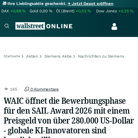
🎁 Ihre Lieblingsaktie geschenkt.
→ Jetzt Depot eröffnen
DAX
+0,69
%
Gold
0,00
%
Öl (Brent)
+0,02
%
Dow Jones
+0,25
%
Aktien
Siemens Aktie
Nachrichten zu Siemens
Startseite
165
0 Kommentare
WAIC öffnet die Bewerbungsphase
für den SAIL Award 2026 mit einem
Preisgeld von über 280.000 US-Dollar
- globale KI-Innovatoren sind