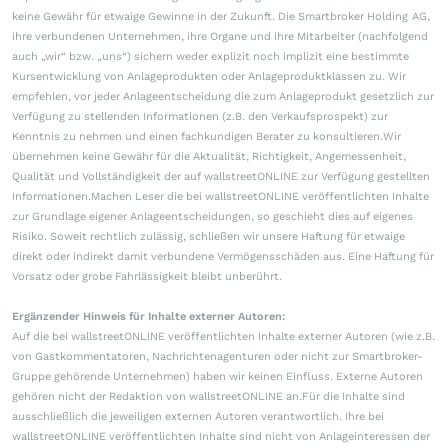
keine Gewähr für etwaige Gewinne in der Zukunft. Die Smartbroker Holding AG,
ihre verbundenen Unternehmen, ihre Organe und ihre Mitarbeiter (nachfolgend
auch „wir“ bzw. „uns“) sichern weder explizit noch implizit eine bestimmte
Kursentwicklung von Anlageprodukten oder Anlageproduktklassen zu. Wir
empfehlen, vor jeder Anlageentscheidung die zum Anlageprodukt gesetzlich zur
Verfügung zu stellenden Informationen (z.B. den Verkaufsprospekt) zur
Kenntnis zu nehmen und einen fachkundigen Berater zu konsultieren.Wir
übernehmen keine Gewähr für die Aktualität, Richtigkeit, Angemessenheit,
Qualität und Vollständigkeit der auf wallstreetONLINE zur Verfügung gestellten
Informationen.Machen Leser die bei wallstreetONLINE veröffentlichten Inhalte
zur Grundlage eigener Anlageentscheidungen, so geschieht dies auf eigenes
Risiko. Soweit rechtlich zulässig, schließen wir unsere Haftung für etwaige
direkt oder indirekt damit verbundene Vermögensschäden aus. Eine Haftung für
Vorsatz oder grobe Fahrlässigkeit bleibt unberührt.
Ergänzender Hinweis für Inhalte externer Autoren:
Auf die bei wallstreetONLINE veröffentlichten Inhalte externer Autoren (wie z.B.
von Gastkommentatoren, Nachrichtenagenturen oder nicht zur Smartbroker-
Gruppe gehörende Unternehmen) haben wir keinen Einfluss. Externe Autoren
gehören nicht der Redaktion von wallstreetONLINE an.Für die Inhalte sind
ausschließlich die jeweiligen externen Autoren verantwortlich. Ihre bei
wallstreetONLINE veröffentlichten Inhalte sind nicht von Anlageinteressen der