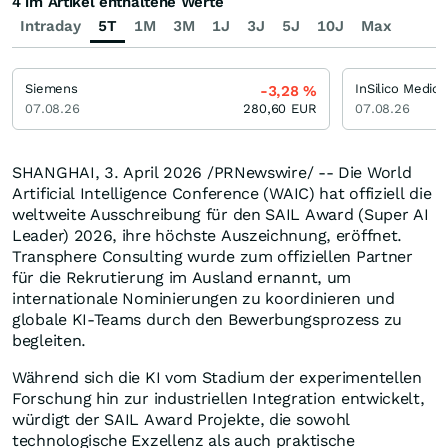
4 im Artikel enthaltene Werte
Intraday
5T
1M
3M
1J
3J
5J
10J
Max
Siemens
-3,28
%
07.08.26
280,60
EUR
07.08.26
SHANGHAI
,
3. April 2026
/PRNewswire/ -- Die World
Artificial Intelligence Conference (WAIC) hat offiziell die
weltweite Ausschreibung für den SAIL Award (Super AI
Leader) 2026, ihre höchste Auszeichnung, eröffnet.
Transphere Consulting wurde zum offiziellen Partner
für die Rekrutierung im Ausland ernannt, um
internationale Nominierungen zu koordinieren und
globale KI-Teams durch den Bewerbungsprozess zu
begleiten.
Während sich die KI vom Stadium der experimentellen
Forschung hin zur industriellen Integration entwickelt,
würdigt der SAIL Award Projekte, die sowohl
technologische Exzellenz als auch praktische