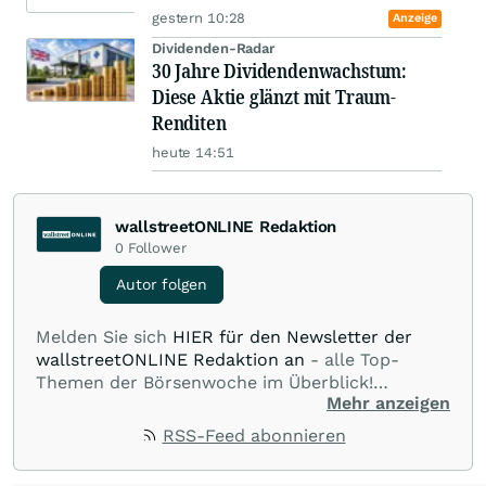
gestern 10:28
Anzeige
Dividenden-Radar
30 Jahre Dividendenwachstum:
Diese Aktie glänzt mit Traum-
Renditen
heute 14:51
wallstreetONLINE Redaktion
0
Follower
Autor folgen
Melden Sie sich
HIER für den Newsletter der
wallstreetONLINE Redaktion an
- alle Top-
Themen der Börsenwoche im Überblick!
Mehr anzeigen
Verpassen Sie kein wichtiges Anleger-Thema!
Für
Beiträge auf diesem journalistischen Channel ist
RSS-Feed abonnieren
die Chefredaktion der wallstreetONLINE
Redaktion verantwortlich.
Die Fachjournalisten