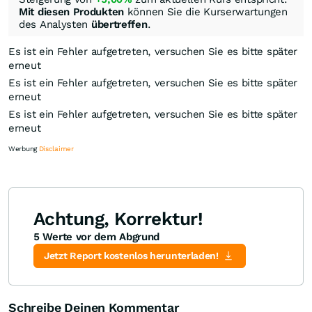
Mit diesen Produkten
können Sie die Kurserwartungen
des Analysten
übertreffen
.
Es ist ein Fehler aufgetreten, versuchen Sie es bitte später
erneut
Es ist ein Fehler aufgetreten, versuchen Sie es bitte später
erneut
Es ist ein Fehler aufgetreten, versuchen Sie es bitte später
erneut
Werbung
Disclaimer
Achtung, Korrektur!
5 Werte vor dem Abgrund
Knock-Out-Suche
Optionsschein-Suche
Zertifikate-Suche
Jetzt Report kostenlos herunterladen!
Schreibe Deinen Kommentar