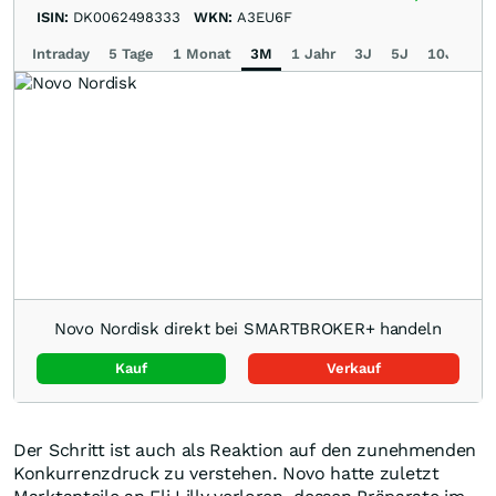
ISIN:
DK0062498333
WKN:
A3EU6F
Intraday
5 Tage
1 Monat
3M
1 Jahr
3J
5J
10J
Ma
Novo Nordisk direkt bei SMARTBROKER+ handeln
Kauf
Verkauf
Der Schritt ist auch als Reaktion auf den zunehmenden
Konkurrenzdruck zu verstehen. Novo hatte zuletzt