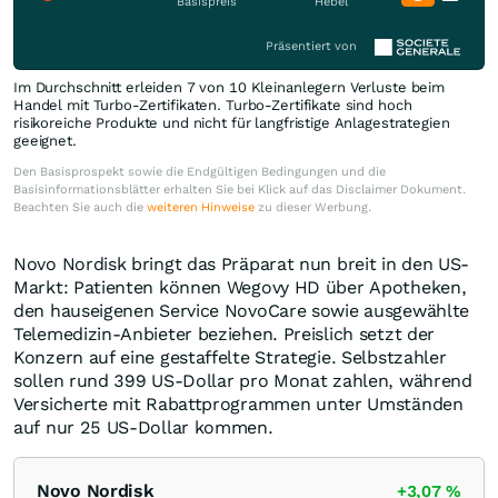
Basispreis
Hebel
Präsentiert von
Im Durchschnitt erleiden 7 von 10 Kleinanlegern Verluste beim
Handel mit Turbo-Zertifikaten. Turbo-Zertifikate sind hoch
risikoreiche Produkte und nicht für langfristige Anlagestrategien
geeignet.
Den Basisprospekt sowie die Endgültigen Bedingungen und die
Basisinformationsblätter erhalten Sie bei Klick auf das Disclaimer Dokument.
Beachten Sie auch die
weiteren Hinweise
zu dieser Werbung.
Novo Nordisk bringt das Präparat nun breit in den US-
Markt: Patienten können Wegovy HD über Apotheken,
den hauseigenen Service NovoCare sowie ausgewählte
Telemedizin-Anbieter beziehen. Preislich setzt der
Konzern auf eine gestaffelte Strategie. Selbstzahler
sollen rund 399 US-Dollar pro Monat zahlen, während
Versicherte mit Rabattprogrammen unter Umständen
auf nur 25 US-Dollar kommen.
Novo Nordisk
+3,07
%