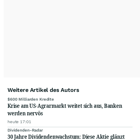
der wallstreetONLINE Redaktion berichten hier
mit ihren Kolleginnen und Kollegen aus den
Partnerredaktionen exklusiv, fundiert,
ausgewogen sowie unabhängig für den Anleger.
Die Zentralredaktion recherchiert intensiv, um
Anlegern der Kategorie Selbstentscheider
relevante Informationen für ihre
Anlageentscheidungen liefern zu können.
NEU:
Podcast "Börse, Baby!"
Weitere Artikel des Autors
$600 Milliarden Kredite
Krise am US-Agrarmarkt weitet sich aus, Banken
werden nervös
heute 17:01
Dividenden-Radar
30 Jahre Dividendenwachstum: Diese Aktie glänzt