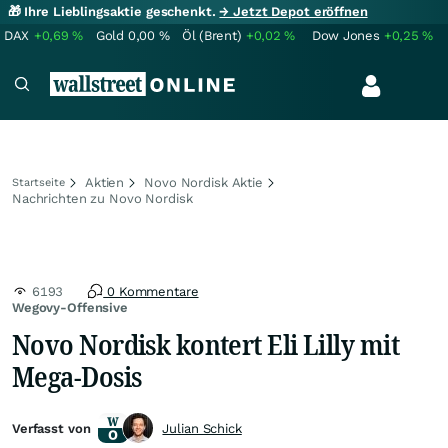
🎁 Ihre Lieblingsaktie geschenkt.
→ Jetzt Depot eröffnen
DAX
+0,69
%
Gold
0,00
%
Öl (Brent)
+0,02
%
Dow Jones
+0,25
%
Aktien
Novo Nordisk Aktie
Startseite
Nachrichten zu Novo Nordisk
6193
0 Kommentare
Wegovy-Offensive
Novo Nordisk kontert Eli Lilly mit
Mega-Dosis
Verfasst von
Julian Schick