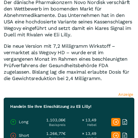
Der dänische Pharmakonzern Novo Nordisk verschärft
den Wettbewerb im boomenden Markt für
Abnehmmedikamente. Das Unternehmen hat in den
USA eine hochdosierte Variante seines Kassenschlagers
Wegovy eingeführt und setzt damit ein klares Signal im
Duell mit Rivalen wie Eli Lilly.
Die neue Version mit 7,2 Milligramm Wirkstoff –
vermarktet als Wegovy HD – wurde erst im
vergangenen Monat im Rahmen eines beschleunigten
Prüfverfahrens der Gesundheitsbehörde FDA
zugelassen. Bislang lag die maximal erlaubte Dosis für
die Gewichtsreduktion bei 2,4 Milligramm.
Anzeige
Handeln Sie Ihre Einschätzung zu Eli Lilly!
1.103,06€
× 13,49
Long
Basispreis
Hebel
1.266,77€
× 13,49
Short