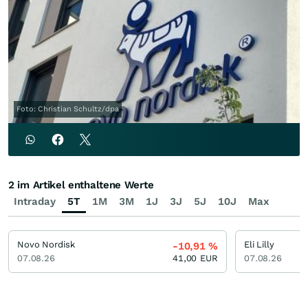
Foto: Christian Schultz/dpa
2 im Artikel enthaltene Werte
Intraday
5T
1M
3M
1J
3J
5J
10J
Max
Novo Nordisk
Eli Lilly
-10,91
%
07.08.26
41,00
EUR
07.08.26