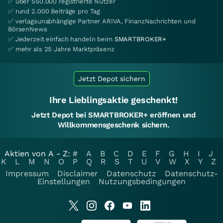
✅ über 550.000 registrierte Nutzer
✅ rund 2.000 Beiträge pro Tag
✅ verlagsunabhängige Partner ARIVA, FinanzNachrichten und
BörsenNews
✅ Jederzeit einfach handeln beim
SMARTBROKER+
✅ mehr als 25 Jahre Marktpräsenz
Jetzt Depot sichern
Ihre Lieblingsaktie geschenkt!
Jetzt Depot bei SMARTBROKER+ eröffnen und
Willkommensgeschenk sichern.
Aktien von A - Z:
#
A
B
C
D
E
F
G
H
I
J
K
L
M
N
O
P
Q
R
S
T
U
V
W
X
Y
Z
Impressum
Disclaimer
Datenschutz
Datenschutz-
Einstellungen
Nutzungsbedingungen