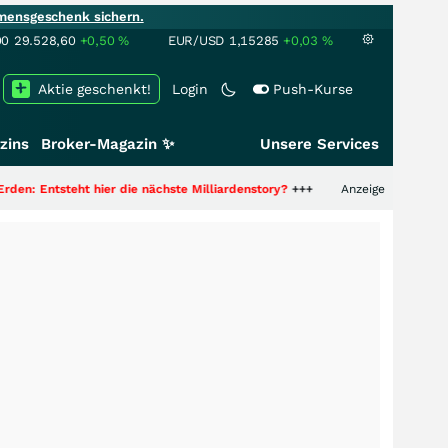
mensgeschenk sichern.
00
29.528,60
+0,50
%
EUR/USD
1,15285
+0,03
%
Aktie geschenkt!
Login
Push-Kurse
zins
Broker-Magazin ✨
Unsere Services
r die nächste Milliardenstory?
+++
Anzeige