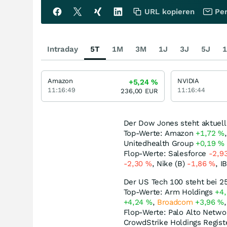
URL kopieren
Per
Intraday
5T
1M
3M
1J
3J
5J
1
Amazon
NVIDIA
+5,24
%
11:16:49
11:16:44
236,00
EUR
Der Dow Jones steht aktuell
Top-Werte: Amazon
+1,72
%
Unitedhealth Group
+0,19
%
Flop-Werte: Salesforce
-2,9
-2,30
%
, Nike (B)
-1,86
%
, 
Der US Tech 100 steht bei 2
Top-Werte: Arm Holdings
+4
+4,24
%
,
Broadcom
+3,96
%
Flop-Werte: Palo Alto Netw
CrowdStrike Holdings Regist