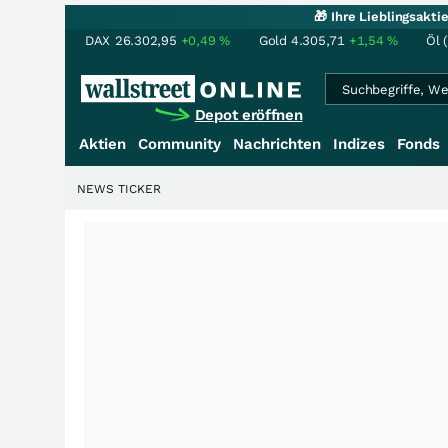
🎁 Ihre Lieblingsakt
DAX
26.302,95
+0,49
%
Gold
4.305,71
+1,54
%
Öl 
Depot eröffnen
Aktien
Community
Nachrichten
Indizes
Fonds
NEWS TICKER