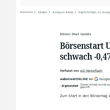
Aktien
Amazon Aktie
Nachrichten zu Ama
Startseite
Börsen Start Update
Börsenstart U
schwach -0,4
Verfasst von
wO Newsflash
wallstreetONLINE
bei
Google
Dieser Artikel wurde a
AI
generated
geprüft.
Zum Start in den Börsentag z