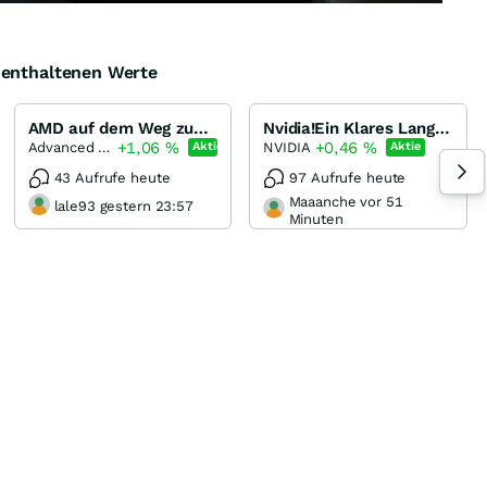
e enthaltenen Werte
AMD auf dem Weg zum Earnings-Crossover mit Intel
Nvidia!Ein Klares Langfristinvestment!
+1,06
%
+0,46
%
Advanced Micro Devices
NVIDIA
Aktie
Aktie
43 Aufrufe heute
97 Aufrufe heute
Maaanche vor 51
lale93 gestern 23:57
Minuten