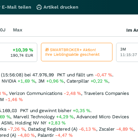
 E-Mail teilen
Artikel drucken
0J
Max
Im Ar
3M
+10,39
%
🎁 SMARTBROKER+ Aktion!
Ihre Lieblingsaktie geschenkt
11:15:37
190,74
EUR
 (15:56:08) bei 47.976,99
PKT
und fällt um
-0,47
%
.
, NVIDIA
+1,69
%
, 3M
+0,96
%
, Caterpillar
+0,22
%
,
3
%
, Verizon Communications
-2,48
%
, Travelers Companies
IBM
-1,46
%
5.169,03
PKT
und gewinnt bisher
+0,35
%
.
,69
%
, Marvell Technology
+4,29
%
, Advanced Micro Devices
, ASML Holding NV NY
+2,83
%
orks
-7,26
%
, Datadog Registered (A)
-6,13
%
, Zscaler
-4,89
%
,
ered (A)
-4,80
%
, Palantir
-4,47
%