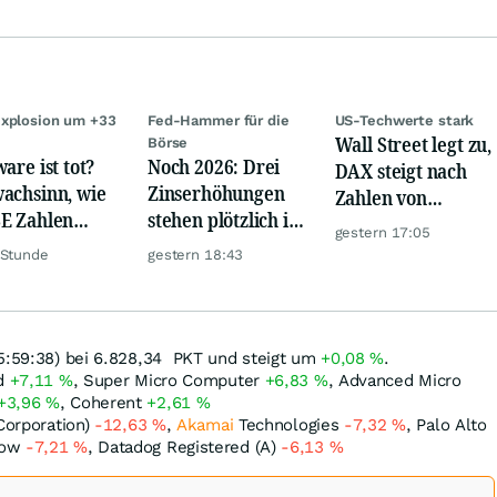
xplosion um +33
Fed-Hammer für die
US-Techwerte stark
Wall Street legt zu,
Börse
are ist tot?
Noch 2026: Drei
DAX steigt nach
achsinn, wie
Zinserhöhungen
Zahlen von
E Zahlen
stehen plötzlich im
Telekom, Henkel
gestern 17:05
en!
Raum
 Stunde
gestern 18:43
5:59:38) bei 6.828,34
PKT
und steigt um
+0,08
%
.
nd
+7,11
%
, Super Micro Computer
+6,83
%
, Advanced Micro
+3,96
%
, Coherent
+2,61
%
 Corporation)
-12,63
%
,
Akamai
Technologies
-7,32
%
, Palo Alto
Now
-7,21
%
, Datadog Registered (A)
-6,13
%