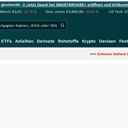
ie geschenkt.
→ Jetzt Depot bei SMARTBROKER+ eröffnen und Willkom
(Brent)
82,91
-0,75
%
Dow Jones
53.890,95
-0,02
%
US Tech 1
ETFs
Anleihen
Derivate
Rohstoffe
Krypto
Devisen
Fest
+++
Schwere Seltene Erden: Entsteht hie