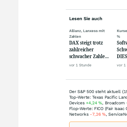
Lesen Sie auch
Allianz, Lanxess mit
Kurse
Zahlen
%
DAX steigt trotz
Softw
zahlreicher
Schw
schwacher Zahlen,
DIES
Gold und Öl teurer
zeig
vor 1 Stunde
vor 1
Der S&P 500 steht aktuell (1
Top-Werte: Texas Pacific La
Devices
+4,24
%
, Broadcom
Flop-Werte: FICO (Fair Isaac
Networks
-7,26
%
, Service