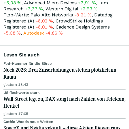
+5,08
%
, Advanced Micro Devices
+3,91
%
, Lam
Research
+3,37
%
, Western Digital
+2,93
%
Flop-Werte: Palo Alto Networks
-8,21
%
, Datadog
Registered (A)
-6,02
%
, CrowdStrike Holdings
Registered (A)
-6,01
%
, Cadence Design Systems
-5,08
%
,
Autodesk
-4,86
%
Lesen Sie auch
Fed-Hammer für die Börse
Noch 2026: Drei Zinserhöhungen stehen plötzlich im
Raum
gestern 18:43
US-Techwerte stark
Wall Street legt zu, DAX steigt nach Zahlen von Telekom,
Henkel
gestern 17:05
Cathie Woods neue Wetten
SpaceX und Nvidia gekauft – diese Aktien fliegen raus