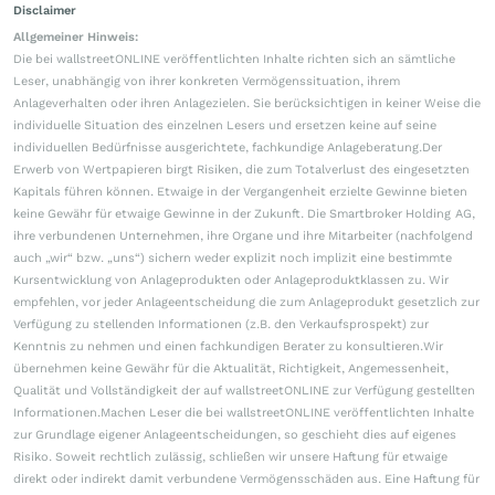
Disclaimer
Allgemeiner Hinweis:
Die bei wallstreetONLINE veröffentlichten Inhalte richten sich an sämtliche
Leser, unabhängig von ihrer konkreten Vermögenssituation, ihrem
Anlageverhalten oder ihren Anlagezielen. Sie berücksichtigen in keiner Weise die
individuelle Situation des einzelnen Lesers und ersetzen keine auf seine
individuellen Bedürfnisse ausgerichtete, fachkundige Anlageberatung.Der
Erwerb von Wertpapieren birgt Risiken, die zum Totalverlust des eingesetzten
Kapitals führen können. Etwaige in der Vergangenheit erzielte Gewinne bieten
keine Gewähr für etwaige Gewinne in der Zukunft. Die Smartbroker Holding AG,
ihre verbundenen Unternehmen, ihre Organe und ihre Mitarbeiter (nachfolgend
auch „wir“ bzw. „uns“) sichern weder explizit noch implizit eine bestimmte
Kursentwicklung von Anlageprodukten oder Anlageproduktklassen zu. Wir
empfehlen, vor jeder Anlageentscheidung die zum Anlageprodukt gesetzlich zur
Verfügung zu stellenden Informationen (z.B. den Verkaufsprospekt) zur
Kenntnis zu nehmen und einen fachkundigen Berater zu konsultieren.Wir
übernehmen keine Gewähr für die Aktualität, Richtigkeit, Angemessenheit,
Qualität und Vollständigkeit der auf wallstreetONLINE zur Verfügung gestellten
Informationen.Machen Leser die bei wallstreetONLINE veröffentlichten Inhalte
zur Grundlage eigener Anlageentscheidungen, so geschieht dies auf eigenes
Risiko. Soweit rechtlich zulässig, schließen wir unsere Haftung für etwaige
direkt oder indirekt damit verbundene Vermögensschäden aus. Eine Haftung für