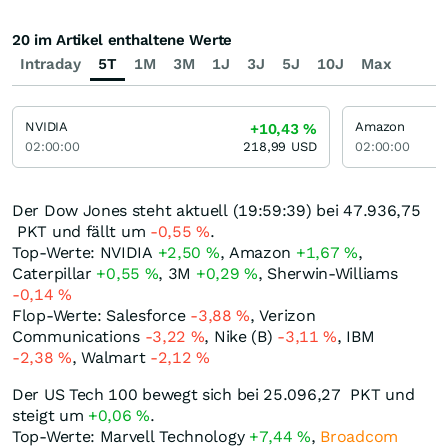
20 im Artikel enthaltene Werte
Intraday
5T
1M
3M
1J
3J
5J
10J
Max
NVIDIA
Amazon
+10,43
%
02:00:00
218,99
USD
02:00:00
Der Dow Jones steht aktuell (19:59:39) bei 47.936,75
PKT
und fällt um
-0,55
%
.
Top-Werte: NVIDIA
+2,50
%
, Amazon
+1,67
%
,
Caterpillar
+0,55
%
, 3M
+0,29
%
, Sherwin-Williams
-0,14
%
Flop-Werte: Salesforce
-3,88
%
, Verizon
Communications
-3,22
%
, Nike (B)
-3,11
%
, IBM
-2,38
%
, Walmart
-2,12
%
Der US Tech 100 bewegt sich bei 25.096,27
PKT
und
steigt um
+0,06
%
.
Top-Werte: Marvell Technology
+7,44
%
,
Broadcom