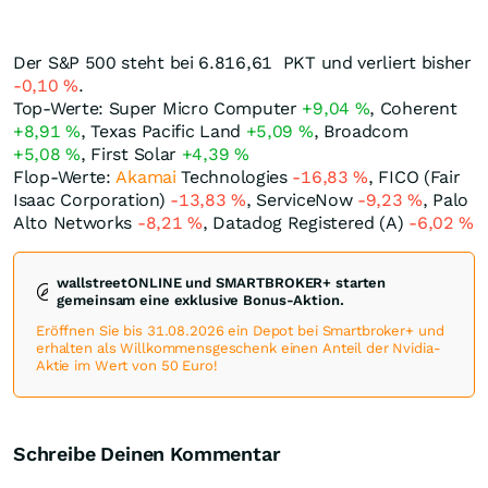
Der S&P 500 steht bei 6.816,61
PKT
und verliert bisher
-0,10
%
.
Top-Werte: Super Micro Computer
+9,04
%
, Coherent
+8,91
%
, Texas Pacific Land
+5,09
%
, Broadcom
+5,08
%
, First Solar
+4,39
%
Flop-Werte:
Akamai
Technologies
-16,83
%
, FICO (Fair
Isaac Corporation)
-13,83
%
, ServiceNow
-9,23
%
, Palo
Alto Networks
-8,21
%
, Datadog Registered (A)
-6,02
%
wallstreetONLINE und SMARTBROKER+ starten
gemeinsam eine exklusive Bonus-Aktion.
Eröffnen Sie bis 31.08.2026 ein Depot bei Smartbroker+ und
erhalten als Willkommensgeschenk einen Anteil der Nvidia-
Aktie im Wert von 50 Euro!
Schreibe Deinen Kommentar