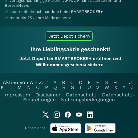
✅ verlagsunabhängige Partner ARIVA, FinanzNachrichten und
BörsenNews
✅ Jederzeit einfach handeln beim
SMARTBROKER+
✅ mehr als 25 Jahre Marktpräsenz
Jetzt Depot sichern
Ihre Lieblingsaktie geschenkt!
Jetzt Depot bei SMARTBROKER+ eröffnen und
Willkommensgeschenk sichern.
Aktien von A - Z:
#
A
B
C
D
E
F
G
H
I
J
K
L
M
N
O
P
Q
R
S
T
U
V
W
X
Y
Z
Impressum
Disclaimer
Datenschutz
Datenschutz-
Einstellungen
Nutzungsbedingungen
Unsere Apps: