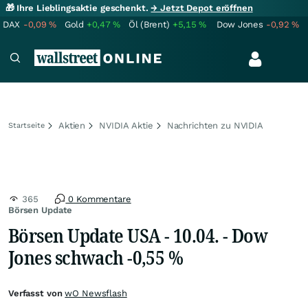
🎁 Ihre Lieblingsaktie geschenkt.
→ Jetzt Depot eröffnen
DAX
-0,09
%
Gold
+0,47
%
Öl (Brent)
+5,15
%
Dow Jones
-0,92
%
Aktien
NVIDIA Aktie
Nachrichten zu NVIDIA
Startseite
365
0 Kommentare
Börsen Update
Börsen Update USA - 10.04. - Dow
Jones schwach -0,55 %
Verfasst von
wO Newsflash