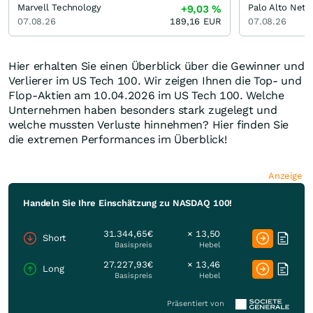
Marvell Technology
Palo Alto Net
+9,03
%
07.08.26
189,16
EUR
07.08.26
Hier erhalten Sie einen Überblick über die Gewinner und
Verlierer im US Tech 100. Wir zeigen Ihnen die Top- und
Flop-Aktien am 10.04.2026 im US Tech 100. Welche
Unternehmen haben besonders stark zugelegt und
welche mussten Verluste hinnehmen? Hier finden Sie
die extremen Performances im Überblick!
Anzeige
Handeln Sie Ihre Einschätzung zu NASDAQ 100!
31.344,65€
× 13,50
Short
Basispreis
Hebel
27.227,93€
× 13,46
Long
Basispreis
Hebel
Präsentiert von