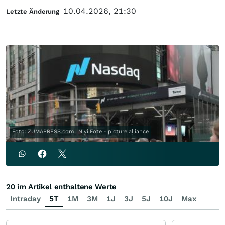
10.04.2026, 21:30
Letzte Änderung
Foto: ZUMAPRESS.com | Niyi Fote - picture alliance
20 im Artikel enthaltene Werte
Intraday
5T
1M
3M
1J
3J
5J
10J
Max