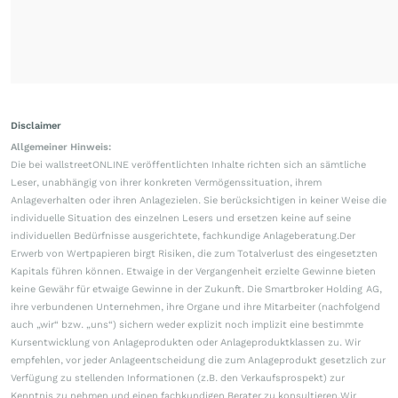
Disclaimer
Allgemeiner Hinweis:
Die bei wallstreetONLINE veröffentlichten Inhalte richten sich an sämtliche
Leser, unabhängig von ihrer konkreten Vermögenssituation, ihrem
Anlageverhalten oder ihren Anlagezielen. Sie berücksichtigen in keiner Weise die
individuelle Situation des einzelnen Lesers und ersetzen keine auf seine
individuellen Bedürfnisse ausgerichtete, fachkundige Anlageberatung.Der
Erwerb von Wertpapieren birgt Risiken, die zum Totalverlust des eingesetzten
Kapitals führen können. Etwaige in der Vergangenheit erzielte Gewinne bieten
keine Gewähr für etwaige Gewinne in der Zukunft. Die Smartbroker Holding AG,
ihre verbundenen Unternehmen, ihre Organe und ihre Mitarbeiter (nachfolgend
auch „wir“ bzw. „uns“) sichern weder explizit noch implizit eine bestimmte
Kursentwicklung von Anlageprodukten oder Anlageproduktklassen zu. Wir
empfehlen, vor jeder Anlageentscheidung die zum Anlageprodukt gesetzlich zur
Verfügung zu stellenden Informationen (z.B. den Verkaufsprospekt) zur
Kenntnis zu nehmen und einen fachkundigen Berater zu konsultieren.Wir