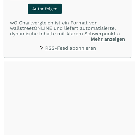
Autor folgen
wO Chartvergleich ist ein Format von
wallstreetONLINE und liefert automatisierte,
dynamische Inhalte mit klarem Schwerpunkt auf
Charts und Performance-Vergleiche. Im Fokus
Mehr anzeigen
stehen technische Entwicklungen und
RSS-Feed abonnieren
Kursverläufe einer breiten Auswahl an Aktien
und Indizes. So erhalten Anleger schnell einen
Überblick über auffällige Bewegungen und
spannende charttechnische Signale.