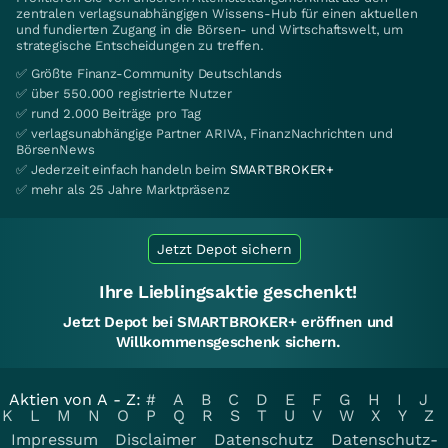
zentralen verlagsunabhängigen Wissens-Hub für einen aktuellen
und fundierten Zugang in die Börsen- und Wirtschaftswelt, um
strategische Entscheidungen zu treffen.
✅ Größte Finanz-Community Deutschlands
✅ über 550.000 registrierte Nutzer
✅ rund 2.000 Beiträge pro Tag
✅ verlagsunabhängige Partner ARIVA, FinanzNachrichten und
BörsenNews
✅ Jederzeit einfach handeln beim
SMARTBROKER+
✅ mehr als 25 Jahre Marktpräsenz
Jetzt Depot sichern
Ihre Lieblingsaktie geschenkt!
Jetzt Depot bei SMARTBROKER+ eröffnen und
Willkommensgeschenk sichern.
Aktien von A - Z:
#
A
B
C
D
E
F
G
H
I
J
K
L
M
N
O
P
Q
R
S
T
U
V
W
X
Y
Z
Impressum
Disclaimer
Datenschutz
Datenschutz-