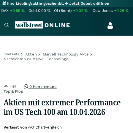
🎁 Ihre Lieblingsaktie geschenkt.
→ Jetzt Depot eröffnen
DAX
+0,69
%
Gold
0,00
%
Öl (Brent)
+0,02
%
Dow Jones
+0,25
%
Aktien
Marvell Technology Aktie
Startseite
Nachrichten zu Marvell Technology
445
0 Kommentare
Top & Flop
Aktien mit extremer Performance
im US Tech 100 am 10.04.2026
Verfasst von
wO Chartvergleich