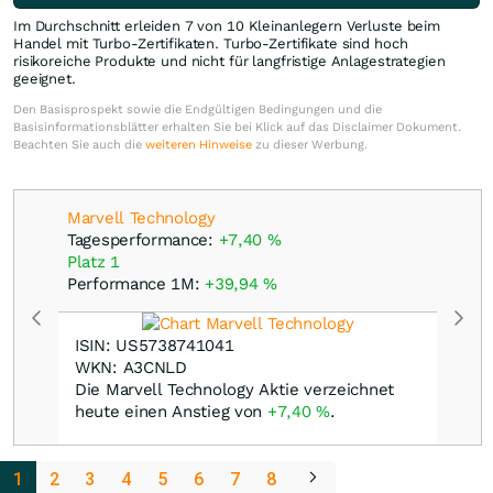
Im Durchschnitt erleiden 7 von 10 Kleinanlegern Verluste beim
Handel mit Turbo-Zertifikaten. Turbo-Zertifikate sind hoch
risikoreiche Produkte und nicht für langfristige Anlagestrategien
geeignet.
Den Basisprospekt sowie die Endgültigen Bedingungen und die
Basisinformationsblätter erhalten Sie bei Klick auf das Disclaimer Dokument.
Beachten Sie auch die
weiteren Hinweise
zu dieser Werbung.
Marvell Technology
Tagesperformance:
+7,40
%
Platz 1
Performance 1M:
+39,94
%
ISIN: US5738741041
WKN: A3CNLD
Die Marvell Technology Aktie verzeichnet
heute einen Anstieg von
+7,40
%
.
1
2
3
4
5
6
7
8