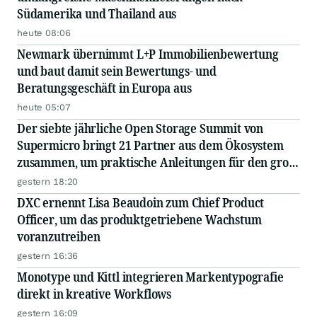
Südamerika und Thailand aus
heute 08:06
Newmark übernimmt L+P Immobilienbewertung
und baut damit sein Bewertungs- und
Beratungsgeschäft in Europa aus
heute 05:07
Der siebte jährliche Open Storage Summit von
Supermicro bringt 21 Partner aus dem Ökosystem
zusammen, um praktische Anleitungen für den groß
angelegten Einsatz von KI in Unternehmen
gestern 18:20
auszutauschen
DXC ernennt Lisa Beaudoin zum Chief Product
Officer, um das produktgetriebene Wachstum
voranzutreiben
gestern 16:36
Monotype und Kittl integrieren Markentypografie
direkt in kreative Workflows
gestern 16:09