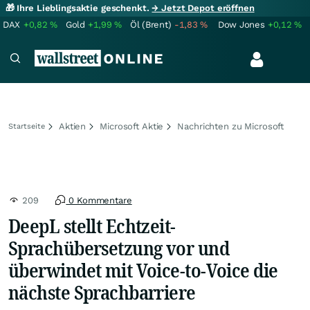
🎁 Ihre Lieblingsaktie geschenkt.
→ Jetzt Depot eröffnen
DAX
+0,82
%
Gold
+1,99
%
Öl (Brent)
-1,83
%
Dow Jones
+0,12
%
Aktien
Microsoft Aktie
Nachrichten zu Microsoft
Startseite
209
0 Kommentare
DeepL stellt Echtzeit-
Sprachübersetzung vor und
überwindet mit Voice-to-Voice die
nächste Sprachbarriere