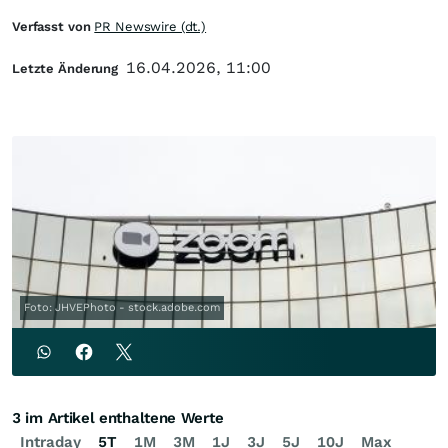
Verfasst von
PR Newswire (dt.)
16.04.2026, 11:00
Letzte Änderung
Foto: JHVEPhoto - stock.adobe.com
3 im Artikel enthaltene Werte
Intraday
5T
1M
3M
1J
3J
5J
10J
Max