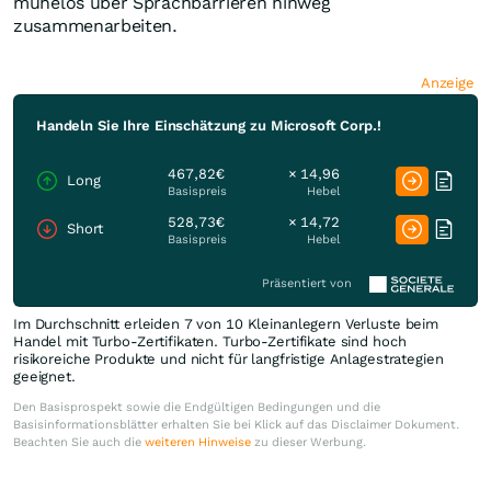
mühelos über Sprachbarrieren hinweg
zusammenarbeiten.
Anzeige
Handeln Sie Ihre Einschätzung zu Microsoft Corp.!
467,82€
× 14,96
Long
Basispreis
Hebel
528,73€
× 14,72
Short
Basispreis
Hebel
Präsentiert von
Im Durchschnitt erleiden 7 von 10 Kleinanlegern Verluste beim
Handel mit Turbo-Zertifikaten. Turbo-Zertifikate sind hoch
risikoreiche Produkte und nicht für langfristige Anlagestrategien
geeignet.
Den Basisprospekt sowie die Endgültigen Bedingungen und die
Basisinformationsblätter erhalten Sie bei Klick auf das Disclaimer Dokument.
Beachten Sie auch die
weiteren Hinweise
zu dieser Werbung.