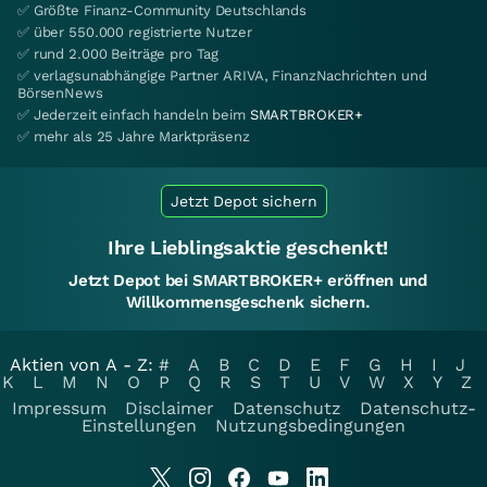
✅ Größte Finanz-Community Deutschlands
✅ über 550.000 registrierte Nutzer
✅ rund 2.000 Beiträge pro Tag
✅ verlagsunabhängige Partner ARIVA, FinanzNachrichten und
BörsenNews
✅ Jederzeit einfach handeln beim
SMARTBROKER+
✅ mehr als 25 Jahre Marktpräsenz
Jetzt Depot sichern
Ihre Lieblingsaktie geschenkt!
Jetzt Depot bei SMARTBROKER+ eröffnen und
Willkommensgeschenk sichern.
Aktien von A - Z:
#
A
B
C
D
E
F
G
H
I
J
K
L
M
N
O
P
Q
R
S
T
U
V
W
X
Y
Z
Impressum
Disclaimer
Datenschutz
Datenschutz-
Einstellungen
Nutzungsbedingungen