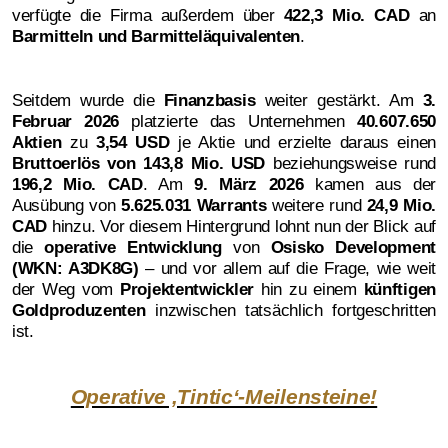
verfügte die Firma außerdem über
422,3 Mio. CAD
an
Barmitteln und Barmitteläquivalenten
.
Seitdem wurde die
Finanzbasis
weiter gestärkt. Am
3.
Februar 2026
platzierte das Unternehmen
40.607.650
Aktien
zu
3,54 USD
je Aktie und erzielte daraus einen
Bruttoerlös von 143,8 Mio. USD
beziehungsweise rund
196,2 Mio. CAD
. Am
9. März 2026
kamen aus der
Ausübung von
5.625.031 Warrants
weitere rund
24,9 Mio.
CAD
hinzu. Vor diesem Hintergrund lohnt nun der Blick auf
die
operative Entwicklung
von
Osisko Development
(WKN: A3DK8G)
– und vor allem auf die Frage, wie weit
der Weg vom
Projektentwickler
hin zu einem
künftigen
Goldproduzenten
inzwischen tatsächlich fortgeschritten
ist.
Operative ‚Tintic‘-Meilensteine!