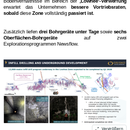
Bodenverhältnisse im Bereich der
‚
Lowhee‘-Verwerfung
erwartet das Unternehmen
bessere Vortriebsraten
,
sobald
diese
Zone
vollständig
passiert ist
.
Zusätzlich liefen
drei Bohrgeräte unter Tage
sowie
sechs
Oberflächen-Bohrgeräte
auf zwei
Explorationsprogrammen Newsflow.
Vergrößern