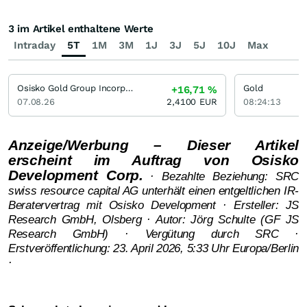
3 im Artikel enthaltene Werte
Intraday
5T
1M
3M
1J
3J
5J
10J
Max
Osisko Gold Group Incorporation
Gold
+16,71
%
07.08.26
2,4100
EUR
08:24:13
Anzeige/Werbung – Dieser Artikel
erscheint im Auftrag von Osisko
Development Corp.
· Bezahlte Beziehung: SRC
swiss resource capital AG unterhält einen entgeltlichen IR-
Beratervertrag mit Osisko Development · Ersteller: JS
Research GmbH, Olsberg · Autor: Jörg Schulte (GF JS
Research GmbH) · Vergütung durch SRC ·
Erstveröffentlichung: 23. April 2026, 5:33 Uhr Europa/Berlin
·