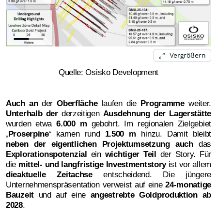
Vergrößern
Quelle: Osisko Development
Auch an
der
Oberfläche
laufen die
Programme
weiter.
Unterhalb der
derzeitigen
Ausdehnung der Lagerstätte
wurden etwa
6.000 m
gebohrt. Im regionalen Zielgebiet
‚
Proserpine‘
kamen rund
1.500 m
hinzu. Damit bleibt
neben der eigentlichen Projektumsetzung auch
das
Explorationspotenzial
ein
wichtiger Teil
der Story. Für
die
mittel- und langfristige Investmentstory
ist vor allem
die
aktuelle Zeitachse
entscheidend. Die jüngere
Unternehmenspräsentation verweist auf eine
24-monatige
Bauzeit
und auf eine
angestrebte Goldproduktion ab
2028
.