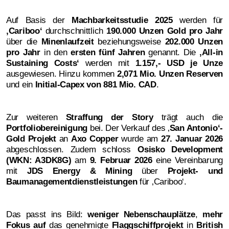
Auf Basis der
Machbarkeitsstudie 2025
werden für
‚
Cariboo‘
durchschnittlich
190.000 Unzen Gold pro Jahr
über die
Minenlaufzeit
beziehungsweise
202.000 Unzen
pro Jahr
in den
ersten fünf Jahren
genannt. Die
‚
All-in
Sustaining Costs‘
werden mit
1.157,- USD je Unze
ausgewiesen. Hinzu kommen
2,071 Mio. Unzen Reserven
und ein
Initial-Capex von 881 Mio. CAD
.
Zur weiteren
Straffung der Story
trägt auch die
Portfoliobereinigung
bei. Der Verkauf des ‚
San Antonio‘-
Gold Projekt
an
Axo Copper
wurde am
27. Januar 2026
abgeschlossen. Zudem schloss
Osisko Development
(WKN: A3DK8G)
am
9. Februar 2026
eine Vereinbarung
mit
JDS Energy & Mining
über
Projekt- und
Baumanagementdienstleistungen
für ‚Cariboo‘.
Das passt ins Bild:
weniger Nebenschauplätze
,
mehr
Fokus
auf
das genehmigte
Flaggschiffprojekt
in
British