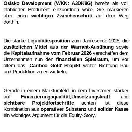
Osisko Development (WKN: A3DK8G)
bereits als voll
etablierter Produzent einzuordnen wäre. Sie markieren
aber einen
wichtigen Zwischenschritt
auf dem Weg
dorthin.
Die starke
Liquiditätsposition
zum Jahresende 2025, die
zusätzlichen Mittel aus der Warrant-Ausübung
sowie
die
Kapitalaufnahme vom Februar 2026
verschaffen dem
Unternehmen nun den
finanziellen Spielraum
, um vor
allem das
‚
Cariboo Gold‘-Projekt
weiter Richtung Bau
und Produktion zu entwickeln.
Gerade in einem Marktumfeld, in dem Investoren stärker
auf
Finanzierungsqualität
,
Umsetzungskraft
und
sichtbare Projektfortschritte
achten, ist diese
Kombination aus
operativer Substanz
und
solider Kasse
ein wichtiges Argument für die Equity-Story.