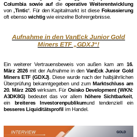
Columbia
sowie auf
die
operative Weiterentwicklung
von
‚
Tintic‘
. Für den Kapitalmarkt ist diese
Fokussierung
oft ebenso
wichtig
wie einzelne Bohrergebnisse.
Aufnahme in den VanEck Junior Gold
Miners ETF „GDXJ“!
Ein weiterer Vertrauensbeweis von außen kam am
16.
März 2026
mit der Aufnahme in den
VanEck Junior Gold
Miners ETF (GDXJ)
. Diese wurde nach der halbjährlichen
Überprüfung bekanntgegeben und zum
Marktschluss am
20. März 2026
wirksam. Für
Osisko Development (WKN:
A3DK8G)
bedeutet das vor allem
höhere Sichtbarkeit
,
ein
breiteres Investorenpublikum
und tendenziell ein
besseres Liquiditätsprofil
im Handel.