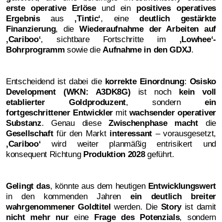
erste operative Erlöse
und ein
positives operatives
Ergebnis
aus
‚
Tintic‘
, eine
deutlich gestärkte
Finanzierung
, die
Wiederaufnahme der Arbeiten auf
‚Cariboo‘
, sichtbare Fortschritte im
‚
Lowhee‘-
Bohrprogramm
sowie die
Aufnahme in den GDXJ
.
Entscheidend ist dabei die
korrekte Einordnung
:
Osisko
Development (WKN: A3DK8G)
ist noch
kein voll
etablierter Goldproduzent
, sondern
ein
fortgeschrittener Entwickler
mit
wachsender operativer
Substanz
. Genau diese
Zwischenphase macht
die
Gesellschaft
für den Markt
interessant
– vorausgesetzt,
‚
Cariboo‘
wird weiter planmäßig entrisikert und
konsequent Richtung
Produktion
2028
geführt.
Gelingt das
, könnte aus dem heutigen
Entwicklungswert
in den kommenden Jahren
ein deutlich breiter
wahrgenommener
Goldtitel
werden. Die
Story
ist damit
nicht mehr nur
eine
Frage des Potenzials
, sondern