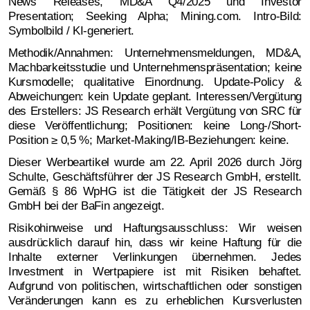
News Releases, MD&A Q4/2025 und Investor
Presentation; Seeking Alpha; Mining.com. Intro-Bild:
Symbolbild / KI-generiert.
Methodik/Annahmen: Unternehmensmeldungen, MD&A,
Machbarkeitsstudie und Unternehmenspräsentation; keine
Kursmodelle; qualitative Einordnung. Update-Policy &
Abweichungen: kein Update geplant. Interessen/Vergütung
des Erstellers: JS Research erhält Vergütung von SRC für
diese Veröffentlichung; Positionen: keine Long-/Short-
Position ≥ 0,5 %; Market-Making/IB-Beziehungen: keine.
Dieser Werbeartikel wurde am 22. April 2026 durch Jörg
Schulte, Geschäftsführer der JS Research GmbH, erstellt.
Gemäß § 86 WpHG ist die Tätigkeit der JS Research
GmbH bei der BaFin angezeigt.
Risikohinweise und Haftungsausschluss:
Wir weisen
ausdrücklich darauf hin, dass wir keine Haftung für die
Inhalte externer Verlinkungen übernehmen. Jedes
Investment in Wertpapiere ist mit Risiken behaftet.
Aufgrund von politischen, wirtschaftlichen oder sonstigen
Veränderungen kann es zu erheblichen Kursverlusten