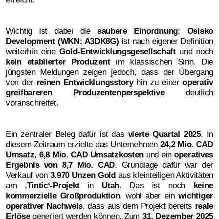
Wichtig ist dabei die
saubere Einordnung
:
Osisko
Development (WKN: A3DK8G)
ist nach eigener Definition
weiterhin eine
Gold-Entwicklungsgesellschaft
und noch
kein etablierter Produzent
im klassischen Sinn. Die
jüngsten Meldungen zeigen jedoch, dass der Übergang
von der
reinen Entwicklungsstory
hin zu einer
operativ
greifbareren Produzentenperspektive
deutlich
voranschreitet.
Ein zentraler Beleg dafür ist das
vierte Quartal 2025
. In
diesem Zeitraum erzielte das Unternehmen
24,2 Mio. CAD
Umsatz
,
6,8 Mio. CAD Umsatzkosten
und ein
operatives
Ergebnis von 8,7 Mio. CAD
. Grundlage dafür war der
Verkauf von
3.970 Unzen Gold
aus kleinteiligen Aktivitäten
am ‚
Tintic‘-Projekt
in
Utah
. Das ist noch
keine
kommerzielle Großproduktion
, wohl aber ein
wichtiger
operativer Nachweis
, dass aus dem Projekt bereits
reale
Erlöse
generiert werden können. Zum
31. Dezember 2025