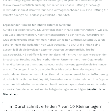
zur Grundlage eigener Anlageentscheidungen, so geschieht dies auf eigenes
Risiko. Soweit rechtlich zulässig, schließen wir unsere Haftung für etwaige
direkt oder indirekt damit verbundene Vermögensschäden aus. Eine Haftung für
Vorsatz oder grobe Fahrlässigkeit bleibt unberührt.
Ergänzender Hinweis für Inhalte externer Autoren:
Auf die bei wallstreetONLINE veröffentlichten Inhalte externer Autoren (wie z.B.
von Gastkommentatoren, Nachrichtenagenturen oder nicht zur Smartbroker-
Gruppe gehörende Unternehmen) haben wir keinen Einfluss. Externe Autoren
gehören nicht der Redaktion von wallstreetONLINE an.Für die Inhalte sind
ausschließlich die jeweiligen externen Autoren verantwortlich. Ihre bei
wallstreetONLINE veröffentlichten Inhalte sind nicht von Anlageinteressen der
Smartbroker Holding AG, ihrer verbundenen Unternehmen, ihrer Organe oder
ihrer Mitarbeiter bestimmt und spiegeln nicht notwendigerweise die Meinungen
und Auffassungen ihrer Organe oder ihrer Mitarbeiter bzw. der Organe ihrer
verbundenen Unternehmen wider. Sie sind insbesondere nicht als Aufforderung
durch die Smartbroker Holding AG, ihre verbundenen Unternehmen, ihre Organe
oder ihrer Mitarbeiter zu verstehen, bestimmte Anlageprodukte zu kaufen oder
zu verkaufen oder eine bestimmte Anlagestrategie zu verfolgen. (
Ausführlicher
Disclaimer
)
Im Durchschnitt erleiden 7 von 10 Kleinanlegern