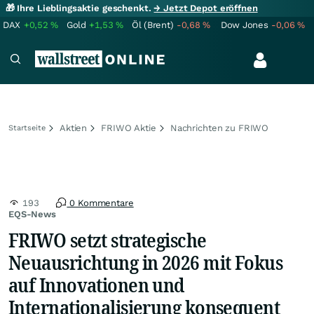
🎁 Ihre Lieblingsaktie geschenkt.
→ Jetzt Depot eröffnen
DAX
+0,52
%
Gold
+1,53
%
Öl (Brent)
-0,68
%
Dow Jones
-0,06
%
Aktien
FRIWO Aktie
Nachrichten zu FRIWO
Startseite
193
0 Kommentare
EQS-News
FRIWO setzt strategische
Neuausrichtung in 2026 mit Fokus
auf Innovationen und
Internationalisierung konsequent