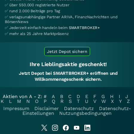
✅ über 550.000 registrierte Nutzer
✅ rund 2.000 Beiträge pro Tag
✅ verlagsunabhängige Partner ARIVA, FinanzNachrichten und
BörsenNews
✅ Jederzeit einfach handeln beim
SMARTBROKER+
✅ mehr als 25 Jahre Marktpräsenz
Jetzt Depot sichern
Ihre Lieblingsaktie geschenkt!
Jetzt Depot bei SMARTBROKER+ eröffnen und
Willkommensgeschenk sichern.
Aktien von A - Z:
#
A
B
C
D
E
F
G
H
I
J
K
L
M
N
O
P
Q
R
S
T
U
V
W
X
Y
Z
Impressum
Disclaimer
Datenschutz
Datenschutz-
Einstellungen
Nutzungsbedingungen