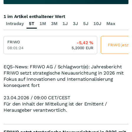
1 im Artikel enthaltener Wert
Intraday
5T
1M
3M
1J
3J
5J
10J
Max
FRIWO
-5,42
%
FRIWO jetzt 
08:01:24
5,2000
EUR
EQS-News: FRIWO AG / Schlagwort(e): Jahresbericht
FRIWO setzt strategische Neuausrichtung in 2026 mit
Fokus auf Innovationen und Internationalisierung
konsequent fort
23.04.2026 / 09:00 CET/CEST
Für den Inhalt der Mitteilung ist der Emittent /
Herausgeber verantwortlich.