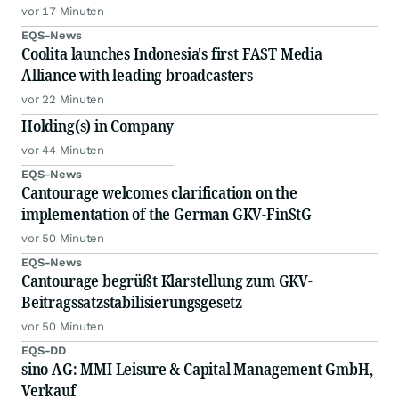
als 16.000 ETH und fast 302 Millionen WLD-Token
vor 17 Minuten
EQS-News
Coolita launches Indonesia's first FAST Media
Alliance with leading broadcasters
vor 22 Minuten
Holding(s) in Company
vor 44 Minuten
EQS-News
Cantourage welcomes clarification on the
implementation of the German GKV-FinStG
vor 50 Minuten
EQS-News
Cantourage begrüßt Klarstellung zum GKV-
Beitragssatzstabilisierungsgesetz
vor 50 Minuten
EQS-DD
sino AG: MMI Leisure & Capital Management GmbH,
Verkauf