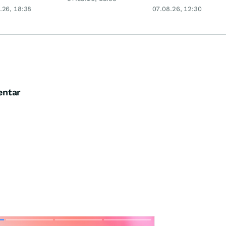
 glänzt
Milliardenwette ist
.26, 18:38
07.08.26, 12:30
gigantisch
entar
Skip