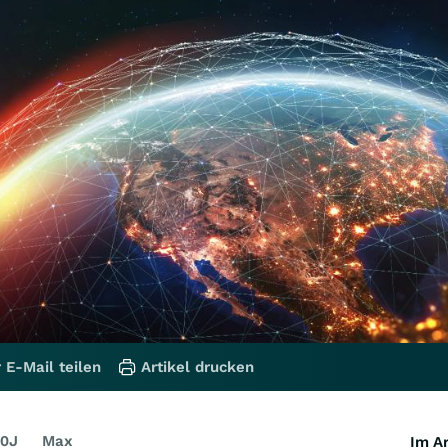
 E-Mail teilen
Artikel drucken
0J
Max
Im Ar