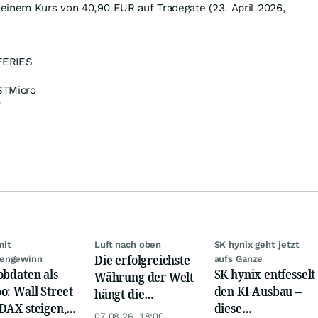
einem Kurs von 40,90
EUR
auf Tradegate (23. April 2026,
ERIES
TMicro
v
mit
Luft nach oben
SK hynix geht jetzt
Die erfolgreichste
engewinn
aufs Ganze
obdaten als
SK hynix entfesselt
Währung der Welt
o: Wall Street
den KI-Ausbau –
hängt die
DAX steigen,
diese
Konkurrenz ab
07.08.26, 18:00