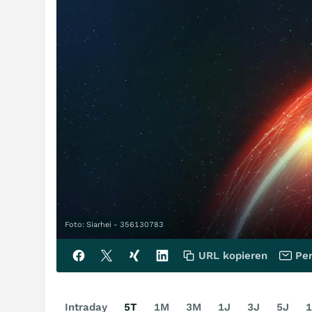
Foto: Siarhei - 356130783
URL kopieren
Per
Intraday
5T
1M
3M
1J
3J
5J
1