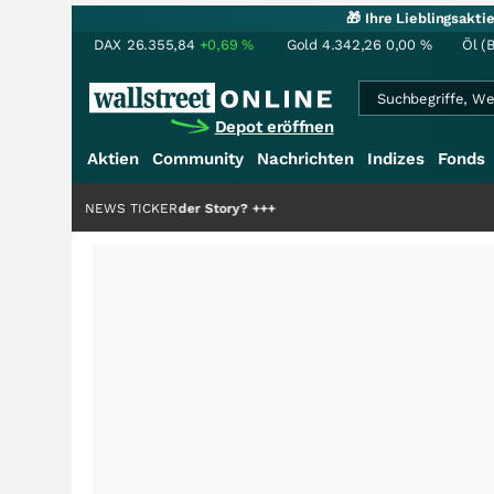
🎁 Ihre Lieblingsakt
DAX
26.355,84
+0,69
%
Gold
4.342,26
0,00
%
Öl (
Depot eröffnen
Aktien
Community
Nachrichten
Indizes
Fonds
 die Hälfte der Story?
NEWS TICKER
+++