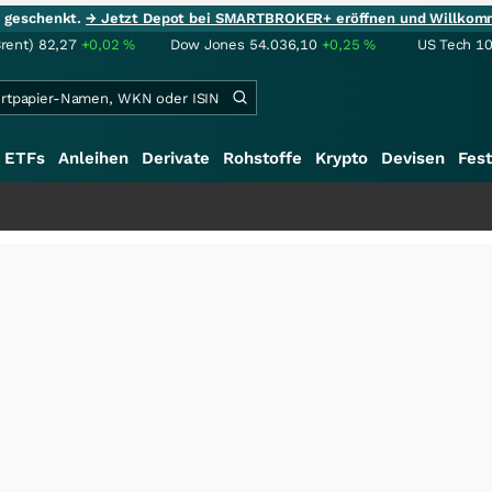
ie geschenkt.
→ Jetzt Depot bei SMARTBROKER+ eröffnen und Willkom
Brent)
82,27
+0,02
%
Dow Jones
54.036,10
+0,25
%
US Tech 1
ETFs
Anleihen
Derivate
Rohstoffe
Krypto
Devisen
Fest