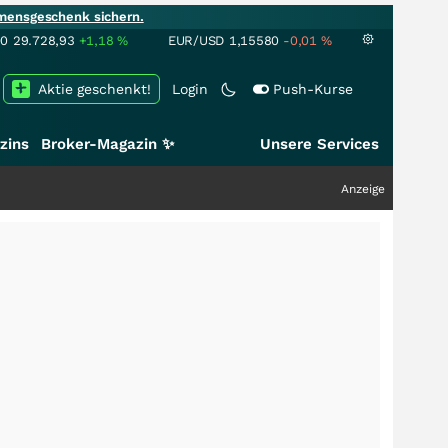
mensgeschenk sichern.
00
29.728,93
+1,18
%
EUR/USD
1,15580
-0,01
%
Aktie geschenkt!
Login
Push-Kurse
zins
Broker-Magazin ✨
Unsere Services
Anzeige