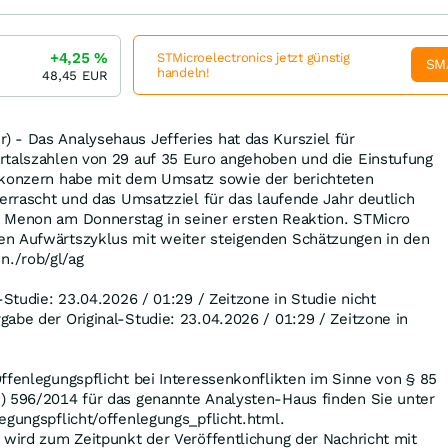
+4,25
%
STMicroelectronics jetzt günstig
SM
handeln!
48,45
EUR
 - Das Analysehaus Jefferies hat das Kursziel für
rtalszahlen von 29 auf 35 Euro angehoben und die Einstufung
pkonzern habe mit dem Umsatz sowie der berichteten
berrascht und das Umsatzziel für das laufende Jahr deutlich
 Menon am Donnerstag in seiner ersten Reaktion. STMicro
n Aufwärtszyklus mit weiter steigenden Schätzungen in den
./rob/gl/ag
-Studie: 23.04.2026 / 01:29 / Zeitzone in Studie nicht
abe der Original-Studie: 23.04.2026 / 01:29 / Zeitzone in
ffenlegungspflicht bei Interessenkonflikten im Sinne von § 85
) 596/2014 für das genannte Analysten-Haus finden Sie unter
egungspflicht/offenlegungs_pflicht.html.
 wird zum Zeitpunkt der Veröffentlichung der Nachricht mit