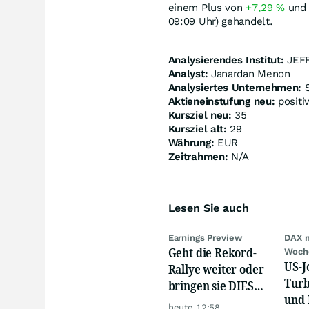
einem Plus von
+7,29
%
und 
09:09 Uhr) gehandelt.
Analysierendes Institut:
JEFF
Analyst:
Janardan Menon
Analysiertes Unternehmen:
S
Aktieneinstufung neu:
positi
Kursziel neu:
35
Kursziel alt:
29
Währung:
EUR
Zeitrahmen:
N/A
Lesen Sie auch
Earnings Preview
DAX 
Geht die Rekord-
Woch
US-J
Rallye weiter oder
Turb
bringen sie DIESE
und 
Werte jetzt zu Fall?
heute 12:58