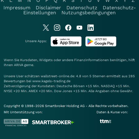
K
L
M
N
O
P
Q
R
S
T
U
V
W
X
Y
Z
Impressum
Disclaimer
Datenschutz
Datenschutz-
Einstellungen
Nutzungsbedingungen
Unsere Apps:
Wenn Sie Kursdaten, Widgets oder andere Finanzinformationen benötigen, hilft
Ihnen
ARIVA
gerne.
Unsere User schätzen wallstreet-online.de: 4.8 von 5 Sternen ermittelt aus 285
Bewertungen bei www.kagels-trading.de
Zeitverzögerung der Kursdaten: Deutsche Börsen +15 Min. NASDAQ +15 Min.
NYSE +20 Min. AMEX +20 Min. Dow Jones +15 Min. Alle Angaben ohne Gewähr.
Copyright © 1998-2026 Smartbroker Holding AG - Alle Rechte vorbehalten.
Mit Unterstützung von:
Daten & Kurse von: