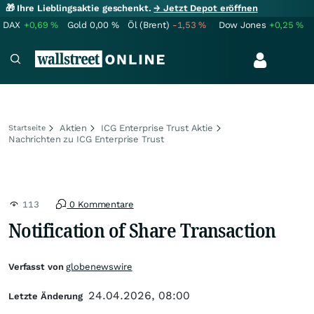
🎁 Ihre Lieblingsaktie geschenkt.
→ Jetzt Depot eröffnen
DAX
+0,69
%
Gold
0,00
%
Öl (Brent)
-1,53
%
Dow Jones
+0,25
%
Aktien
ICG Enterprise Trust Aktie
Startseite
Nachrichten zu ICG Enterprise Trust
113
0 Kommentare
Notification of Share Transaction
Verfasst von
globenewswire
24.04.2026, 08:00
Letzte Änderung