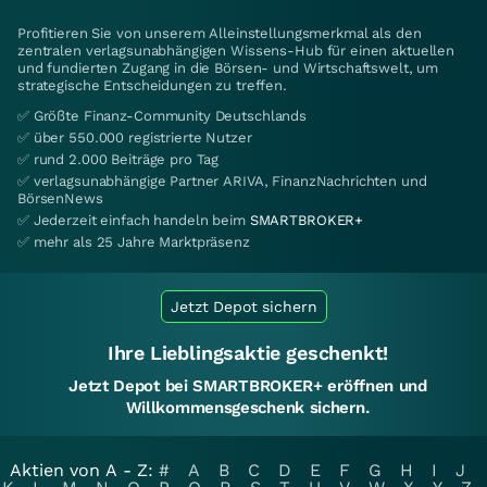
Profitieren Sie von unserem Alleinstellungsmerkmal als den
zentralen verlagsunabhängigen Wissens-Hub für einen aktuellen
und fundierten Zugang in die Börsen- und Wirtschaftswelt, um
strategische Entscheidungen zu treffen.
✅ Größte Finanz-Community Deutschlands
✅ über 550.000 registrierte Nutzer
✅ rund 2.000 Beiträge pro Tag
✅ verlagsunabhängige Partner ARIVA, FinanzNachrichten und
BörsenNews
✅ Jederzeit einfach handeln beim
SMARTBROKER+
✅ mehr als 25 Jahre Marktpräsenz
Jetzt Depot sichern
Ihre Lieblingsaktie geschenkt!
Jetzt Depot bei SMARTBROKER+ eröffnen und
Willkommensgeschenk sichern.
Aktien von A - Z:
#
A
B
C
D
E
F
G
H
I
J