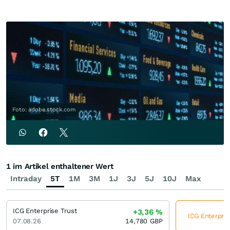
Foto: adobe.stock.com
1 im Artikel enthaltener Wert
Intraday
5T
1M
3M
1J
3J
5J
10J
Max
ICG Enterprise Trust
+3,36
%
ICG Enterpris
07.08.26
14,780
GBP