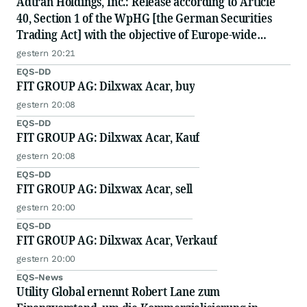
Adtran Holdings, Inc.: Release according to Article
40, Section 1 of the WpHG [the German Securities
Trading Act] with the objective of Europe-wide
distribution
gestern 20:21
EQS-DD
FIT GROUP AG: Dilxwax Acar, buy
gestern 20:08
EQS-DD
FIT GROUP AG: Dilxwax Acar, Kauf
gestern 20:08
EQS-DD
FIT GROUP AG: Dilxwax Acar, sell
gestern 20:00
EQS-DD
FIT GROUP AG: Dilxwax Acar, Verkauf
gestern 20:00
EQS-News
Utility Global ernennt Robert Lane zum