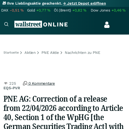
🎁 Ihre Lieblingsaktie geschenkt.
→ Jetzt Depot eröffnen
DAX
-0,51
%
Gold
+0,77
%
Öl (Brent)
+0,82
%
Dow Jones
+0,46
%
Aktien
PNE Aktie
Nachrichten zu PNE
Startseite
225
0 Kommentare
EQS-PVR
PNE AG: Correction of a release
from 22/04/2026 according to Article
40, Section 1 of the WpHG [the
German Securities Trading Act] with