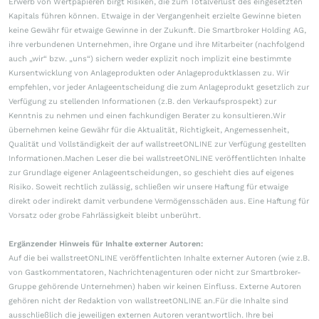
Erwerb von Wertpapieren birgt Risiken, die zum Totalverlust des eingesetzten
Kapitals führen können. Etwaige in der Vergangenheit erzielte Gewinne bieten
keine Gewähr für etwaige Gewinne in der Zukunft. Die Smartbroker Holding AG,
ihre verbundenen Unternehmen, ihre Organe und ihre Mitarbeiter (nachfolgend
auch „wir“ bzw. „uns“) sichern weder explizit noch implizit eine bestimmte
Kursentwicklung von Anlageprodukten oder Anlageproduktklassen zu. Wir
empfehlen, vor jeder Anlageentscheidung die zum Anlageprodukt gesetzlich zur
Verfügung zu stellenden Informationen (z.B. den Verkaufsprospekt) zur
Kenntnis zu nehmen und einen fachkundigen Berater zu konsultieren.Wir
übernehmen keine Gewähr für die Aktualität, Richtigkeit, Angemessenheit,
Qualität und Vollständigkeit der auf wallstreetONLINE zur Verfügung gestellten
Informationen.Machen Leser die bei wallstreetONLINE veröffentlichten Inhalte
zur Grundlage eigener Anlageentscheidungen, so geschieht dies auf eigenes
Risiko. Soweit rechtlich zulässig, schließen wir unsere Haftung für etwaige
direkt oder indirekt damit verbundene Vermögensschäden aus. Eine Haftung für
Vorsatz oder grobe Fahrlässigkeit bleibt unberührt.
Ergänzender Hinweis für Inhalte externer Autoren:
Auf die bei wallstreetONLINE veröffentlichten Inhalte externer Autoren (wie z.B.
von Gastkommentatoren, Nachrichtenagenturen oder nicht zur Smartbroker-
Gruppe gehörende Unternehmen) haben wir keinen Einfluss. Externe Autoren
gehören nicht der Redaktion von wallstreetONLINE an.Für die Inhalte sind
ausschließlich die jeweiligen externen Autoren verantwortlich. Ihre bei