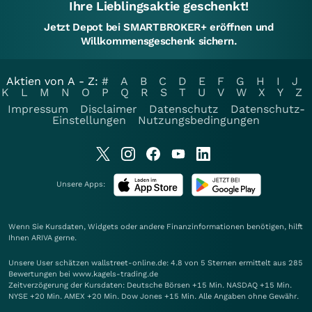
Ihre Lieblingsaktie geschenkt!
Jetzt Depot bei SMARTBROKER+ eröffnen und
Willkommensgeschenk sichern.
Aktien von A - Z:
#
A
B
C
D
E
F
G
H
I
J
K
L
M
N
O
P
Q
R
S
T
U
V
W
X
Y
Z
Impressum
Disclaimer
Datenschutz
Datenschutz-
Einstellungen
Nutzungsbedingungen
Unsere Apps:
Wenn Sie Kursdaten, Widgets oder andere Finanzinformationen benötigen, hilft
Ihnen
ARIVA
gerne.
Unsere User schätzen wallstreet-online.de: 4.8 von 5 Sternen ermittelt aus 285
Bewertungen bei www.kagels-trading.de
Zeitverzögerung der Kursdaten: Deutsche Börsen +15 Min. NASDAQ +15 Min.
NYSE +20 Min. AMEX +20 Min. Dow Jones +15 Min. Alle Angaben ohne Gewähr.