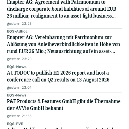
Enapter AG: Agreement with Patrimonium to
discharge corporate bond liabilities of around EUR
26 million; realignment to an asset-light business
model; capital measure planned
gestern 23:23
EQS-Adhoc
Enapter AG: Vereinbarung mit Patrimonium zur
Ablösung von Anleiheverbindlichkeiten in Höhe von
rund EUR 26 Mio.; Neuausrichtung auf ein asset-
light-Geschäftsmodell; geplante Kapitalmaßnahme
gestern 23:23
EQS-News
AUTODOC to publish H1 2026 report and host a
conference call on Q2 results on 13 August 2026
gestern 23:04
EQS-News
P&F Products & Features GmbH gibt die Übernahme
der AVVie GmbH bekannt
gestern 21:55
EQS-PVR