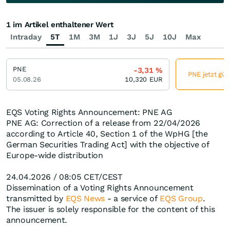
1 im Artikel enthaltener Wert
Intraday
5T
1M
3M
1J
3J
5J
10J
Max
PNE
-3,31
%
PNE jetzt gün
05.08.26
10,320
EUR
EQS Voting Rights Announcement: PNE AG
PNE AG: Correction of a release from 22/04/2026
according to Article 40, Section 1 of the WpHG [the
German Securities Trading Act] with the objective of
Europe-wide distribution
24.04.2026 / 08:05 CET/CEST
Dissemination of a Voting Rights Announcement
transmitted by
EQS News
- a service of
EQS Group
.
The issuer is solely responsible for the content of this
announcement.