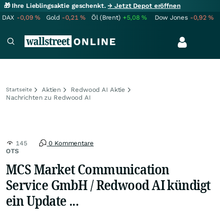
🎁 Ihre Lieblingsaktie geschenkt.
→ Jetzt Depot eröffnen
DAX
-0,09
%
Gold
-0,21
%
Öl (Brent)
+5,08
%
Dow Jones
-0,92
%
Aktien
Redwood AI Aktie
Startseite
Nachrichten zu Redwood AI
145
0 Kommentare
OTS
MCS Market Communication
Service GmbH / Redwood AI kündigt
ein Update ...