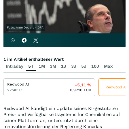
Foto: Arne Dedert - DPA
1 im Artikel enthaltener Wert
Intraday
5T
1M
3M
1J
3J
5J
10J
Max
Redwood AI
-5,11
%
Redwood AI j
22:40:11
0,9210
EUR
Redwood AI kündigt ein Update seines KI-gestützten
Preis- und Verfügbarkeitssystems für Chemikalien auf
seiner Plattform an, unterstützt durch eine
Innovationsförderung der Regierung Kanadas