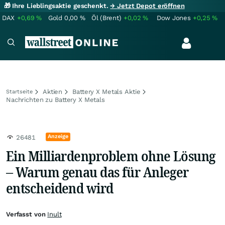
🎁 Ihre Lieblingsaktie geschenkt.
→ Jetzt Depot eröffnen
DAX
+0,69
%
Gold
0,00
%
Öl (Brent)
+0,02
%
Dow Jones
+0,25
%
Aktien
Battery X Metals Aktie
Startseite
Nachrichten zu Battery X Metals
Anzeige
26481
Ein Milliardenproblem ohne Lösung
– Warum genau das für Anleger
entscheidend wird
Verfasst von
Inult