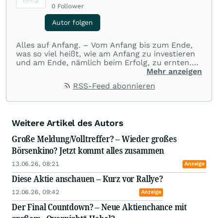
0
Follower
Autor folgen
Alles auf Anfang. – Vom Anfang bis zum Ende,
was so viel heißt, wie am Anfang zu investieren
und am Ende, nämlich beim Erfolg, zu ernten.
Wir – das sind federführend Helmut Pollinger
Mehr anzeigen
und zwei seiner Weggefährten – hierunter auch
RSS-Feed abonnieren
ein ehemals sehr erfolgreicher Manager der
kanadischen Rohstoffbranche, der sich in den
letzten Jahren zurückgezogen hat – suchen die
aussichtsreichsten Startups an internationalen
Weitere Artikel des Autors
Börsenplätzen, in welche Anleger bereits im
Frühstadium investieren können.
Große Meldung/Volltreffer? – Wieder großes
Börsenkino? Jetzt kommt alles zusammen
13.06.26, 08:21
Anzeige
Diese Aktie anschauen – Kurz vor Rallye?
12.06.26, 09:42
Anzeige
Der Final Countdown? – Neue Aktienchance mit