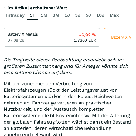
1 im Artikel enthaltener Wert
Intraday
5T
1M
3M
1J
3J
5J
10J
Max
Battery X Metals
-6,92
%
Battery X Met
07.08.26
1,7300
EUR
Die Tragweite dieser Beobachtung erschließt sich im
größeren Zusammenhang und für Anleger könnte sich
eine seltene Chance ergeben…
Mit der zunehmenden Verbreitung von
Elektrofahrzeugen rückt der Leistungsverlust von
Batteriesystemen stärker in den Fokus. Reichweiten
nehmen ab, Fahrzeuge verlieren an praktischer
Nutzbarkeit, und der Austausch kompletter
Batteriesysteme bleibt kostenintensiv. Mit der Alterung
der globalen Fahrzeugflotten wächst damit ein Bestand
an Batterien, deren wirtschaftliche Behandlung
zunehmend relevant wird.