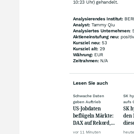
10:23 Uhr) gehandelt.
Analysierendes Institut:
BER
Analyst:
Tammy Qiu
Analysiertes Unternehmen:
S
Aktieneinstufung neu:
positi
Kursziel neu:
53
Kursziel alt:
29
Währung:
EUR
Zeitrahmen:
N/A
Lesen Sie auch
Schwache Daten
SK hy
geben Auftrieb
aufs 
US-Jobdaten
SK h
beflügeln Märkte:
den 
DAX auf Rekord,
dies
Gold hebt ab
Mill
vor 11 Minuten
heute