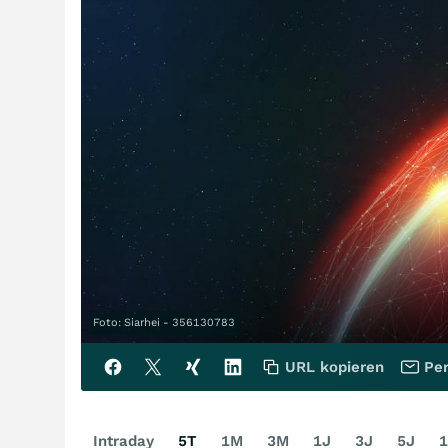
Foto: Siarhei - 356130783
URL kopieren
Per
Intraday
5T
1M
3M
1J
3J
5J
1