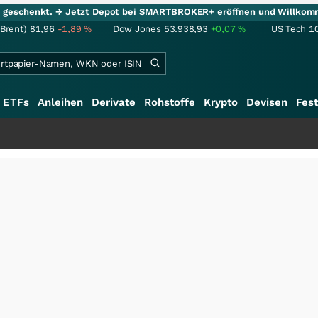
ie geschenkt.
→ Jetzt Depot bei SMARTBROKER+ eröffnen und Willkom
(Brent)
81,96
-1,89
%
Dow Jones
53.938,93
+0,07
%
US Tech 1
ETFs
Anleihen
Derivate
Rohstoffe
Krypto
Devisen
Fest