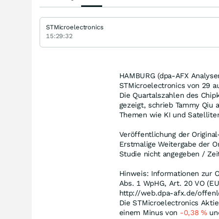
STMicroelectronics
15:29:32
HAMBURG (dpa-AFX Analyser) 
STMicroelectronics von 29 a
Die Quartalszahlen des Chi
gezeigt, schrieb Tammy Qi
Themen wie KI und Satellite
Veröffentlichung der Origina
Erstmalige Weitergabe der Or
Studie nicht angegeben / Zei
Hinweis: Informationen zur O
Abs. 1 WpHG, Art. 20 VO (EU
http://web.dpa-afx.de/offenl
Die STMicroelectronics Aktie
einem Minus von
-0,38
%
und