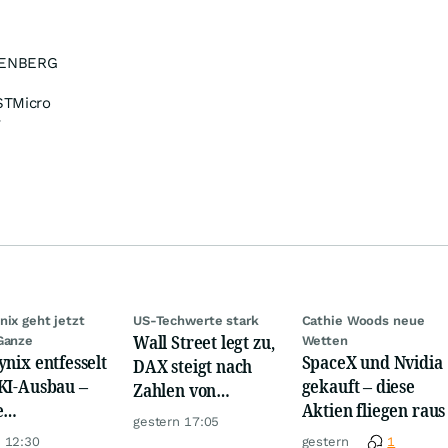
ENBERG
TMicro
v
nix geht jetzt
US-Techwerte stark
Cathie Woods neue
Wall Street legt zu,
Ganze
Wetten
ynix entfesselt
SpaceX und Nvidia
DAX steigt nach
KI-Ausbau –
gekauft – diese
Zahlen von
e
Aktien fliegen raus
Telekom, Henkel
gestern 17:05
iardenwette ist
 12:30
gestern
1