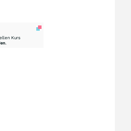
llen Kurs
fen
.