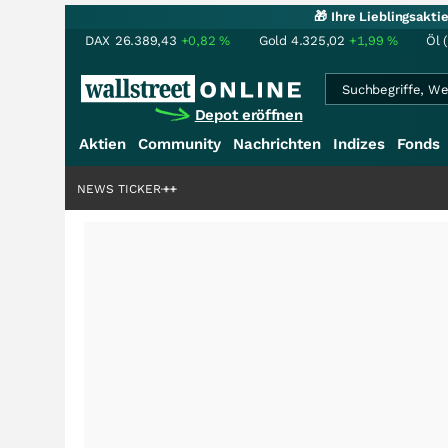
🎁 Ihre Lieblingsakt
DAX
26.389,43
+0,82
%
Gold
4.325,02
+1,99
%
Öl 
Depot eröffnen
Aktien
Community
Nachrichten
Indizes
Fonds
rdenstory?
+++
NEWS TICKER