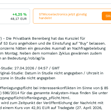
+4,25
%
STMicroelectronics jetzt günstig
SM
handeln!
48,17
EUR
- Die Privatbank Berenberg hat das Kursziel für
uf 53 Euro angehoben und die Einstufung auf "Buy" belassen.
pkonzerns hätten ein gesundes Ausmaß an Nachfragebelebung
u am Montag. Neben dem normalen Zyklus gewännen zudem
n an Bedeutung./rob/ag/la
l-Studie: 27.04.2026 / 04:57 / GMT
iginal-Studie: Datum in Studie nicht angegeben / Uhrzeit in
tzone in Studie nicht angegeben
ffenlegungspflicht bei Interessenkonflikten im Sinne von § 85
) 596/2014 für das genannte Analysten-Haus finden Sie unter
egungspflicht/offenlegungs_pflicht.html.
 wird zum Zeitpunkt der Veröffentlichung der Nachricht mit
 einem Kurs von 42,91
EUR
auf Tradegate (27. April 2026,