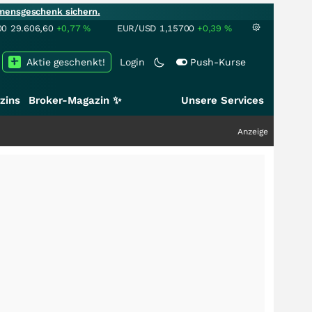
mensgeschenk sichern.
00
29.606,60
+0,77
%
EUR/USD
1,15700
+0,39
%
Aktie geschenkt!
Login
Push-Kurse
zins
Broker-Magazin ✨
Unsere Services
Anzeige