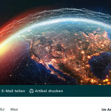
 E-Mail teilen
Artikel drucken
0J
Max
Im Ar